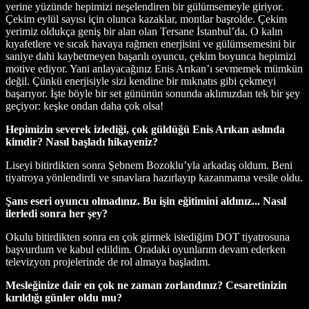
yerine yüzünde hepimizi neşelendiren bir gülümsemeyle giriyor.
Çekim eylül sayısı için olunca kazaklar, montlar başrolde. Çekim
yerimiz oldukça geniş bir alan olan Tersane İstanbul’da. O kalın
kıyafetlere ve sıcak havaya rağmen enerjisini ve gülümsemesini bir
saniye dahi kaybetmeyen başarılı oyuncu, çekim boyunca hepimizi
motive ediyor. Yani anlayacağınız Enis Arıkan’ı sevmemek mümkün
değil. Çünkü enerjisiyle sizi kendine bir mıknatıs gibi çekmeyi
başarıyor. İşte böyle bir set gününün sonunda aklımızdan tek bir şey
geçiyor: keşke ondan daha çok olsa!
Hepimizin severek izlediği, çok güldüğü Enis Arıkan aslında
kimdir? Nasıl başladı hikayeniz?
Liseyi bitirdikten sonra Şebnem Bozoklu’yla arkadaş oldum. Beni
tiyatroya yönlendirdi ve sınavlara hazırlayıp kazanmama vesile oldu.
Şans eseri oyuncu olmadınız. Bu işin eğitimini aldınız... Nasıl
ilerledi sonra her şey?
Okulu bitirdikten sonra en çok girmek istediğim DOT tiyatrosuna
başvurdum ve kabul edildim. Oradaki oyunlarım devam ederken
televizyon projelerinde de rol almaya başladım.
Mesleğinize dair en çok ne zaman zorlandınız? Cesaretinizin
kırıldığı günler oldu mu?