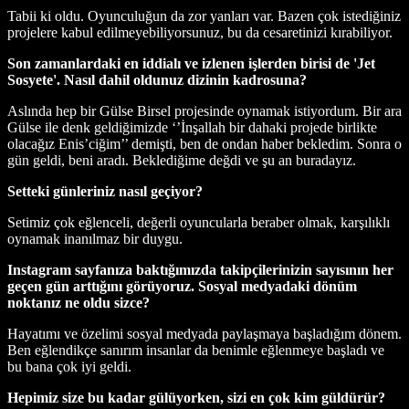
Tabii ki oldu. Oyunculuğun da zor yanları var. Bazen çok istediğiniz
projelere kabul edilmeyebiliyorsunuz, bu da cesaretinizi kırabiliyor.
Son zamanlardaki en iddialı ve izlenen işlerden birisi de 'Jet
Sosyete'. Nasıl dahil oldunuz dizinin kadrosuna?
Aslında hep bir Gülse Birsel projesinde oynamak istiyordum. Bir ara
Gülse ile denk geldiğimizde ‘’İnşallah bir dahaki projede birlikte
olacağız Enis’ciğim’’ demişti, ben de ondan haber bekledim. Sonra o
gün geldi, beni aradı. Beklediğime değdi ve şu an buradayız.
Setteki günleriniz nasıl geçiyor?
Setimiz çok eğlenceli, değerli oyuncularla beraber olmak, karşılıklı
oynamak inanılmaz bir duygu.
Instagram sayfanıza baktığımızda takipçilerinizin sayısının her
geçen gün arttığını görüyoruz. Sosyal medyadaki dönüm
noktanız ne oldu sizce?
Hayatımı ve özelimi sosyal medyada paylaşmaya başladığım dönem.
Ben eğlendikçe sanırım insanlar da benimle eğlenmeye başladı ve
bu bana çok iyi geldi.
Hepimiz size bu kadar gülüyorken, sizi en çok kim güldürür?