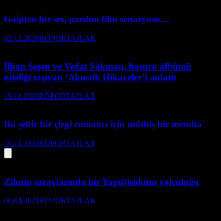
Gaipten bir ses, pardon film senaryosu…
02.12.2020
RÖPORTAJLAR
İlhan Şeşen ve Vedat Sakman, başucu albümü
niteliği taşıyan ‘Akustik Hikayeler’i anlattı
19.11.2020
RÖPORTAJLAR
Bu şehir bir çizgi romancı için müthiş bir memba
16.11.2020
RÖPORTAJLAR
Zihnin saraylarında bir Yapı(t)söküm yolculuğu
06.04.2021
RÖPORTAJLAR