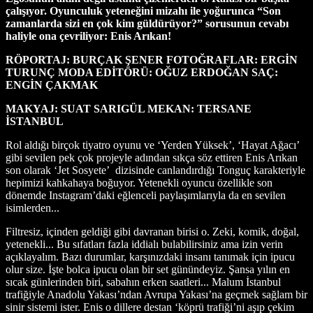
çalışıyor. Oyunculuk yeteneğini mizahı ile yoğurunca “Son
zamanlarda sizi en çok kim güldürüyor?” sorusunun cevabı
haliyle ona çevriliyor: Enis Arıkan!
RÖPORTAJ: BURÇAK ŞENER FOTOĞRAFLAR: ERGİN
TURUNÇ MODA EDİTÖRÜ: OĞUZ ERDOĞAN SAÇ:
ENGİN ÇAKMAK
MAKYAJ: SUAT SARIGÜL MEKAN: TERSANE
İSTANBUL
R
ol aldığı birçok tiyatro oyunu ve ‘Yerden Yüksek’, ‘Hayat Ağacı’
gibi sevilen pek çok projeyle adından sıkça söz ettiren Enis Arıkan
son olarak ‘Jet Sosyete’
dizisinde canlandırdığı Tonguç karakteriyle
hepimizi kahkahaya boğuyor. Yetenekli oyuncu özellikle son
dönemde Instagram’daki eğlenceli paylaşımlarıyla da en sevilen
isimlerden...
Filtresiz, içinden geldiği gibi davranan birisi o. Zeki, komik, doğal,
yetenekli... Bu sıfatları fazla iddialı bulabilirsiniz ama izin verin
açıklayalım. Bazı durumlar, karşınızdaki insanı tanımak için ipucu
olur size. İşte bolca ipucu olan bir set günündeyiz. Şansa yılın en
sıcak günlerinden biri, sabahın erken saatleri... Malum İstanbul
trafiğiyle Anadolu Yakası’ndan Avrupa Yakası’na geçmek sağlam bir
sinir sistemi ister. Enis o dillere destan ‘köprü trafiği’ni aşıp çekim