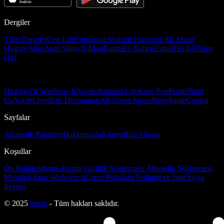
Dergiler
Tüm Dergiler
Ceo Life
Formsante
Maison Française
All About
History
Atlas
Auto Show
B-Mag
Burda
Ev Bahçe
Evim
HELLO!
Hey
Girl
History Of War
How It Works
İstanbul Life
Kore Pop
Pozitif
Start
Up
Yacht
Level
Elle Decoration
All About Space
Bebeğimle
Capital
Sayfalar
Abonelik Paketleri
Hakkımızda
Künye
Bize Ulaşın
Koşullar
Ön Bilgilendirme Formu
Gizlilik Sözleşmesi
Abonelik Sözleşmesi
Mesafeli Satış Sözleşmesi
Çerez Politikası
Teslimat ve İade
Yayın
İlkeleri
© 2025
bmag
- Tüm hakları saklıdır.