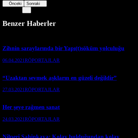
Önceki
Sonraki
Benzer Haberler
Zihnin saraylarında bir Yapı(t)söküm yolculuğu
06.04.2021
RÖPORTAJLAR
“Uzaktan sevmek aşkların en güzeli değildir”
27.03.2021
RÖPORTAJLAR
Her şeye rağmen sanat
24.03.2021
RÖPORTAJLAR
Nilperi Şahinkaya: Kolay bulduğundan kolay