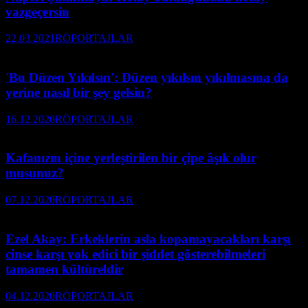
vazgeçersin
22.03.2021
RÖPORTAJLAR
'Bu Düzen Yıkılsın': Düzen yıkılsın yıkılmasına da
yerine nasıl bir şey gelsin?
16.12.2020
RÖPORTAJLAR
Kafanızın içine yerleştirilen bir çipe âşık olur
musunuz?
07.12.2020
RÖPORTAJLAR
Ezel Akay: Erkeklerin asla kopamayacakları karşı
cinse karşı yok edici bir şiddet gösterebilmeleri
tamamen kültüreldir
04.12.2020
RÖPORTAJLAR