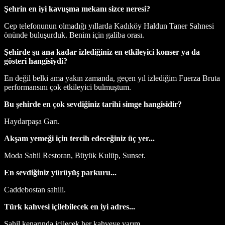
Şehrin en iyi kavuşma mekanı sizce neresi?
Cep telefonunun olmadığı yıllarda Kadıköy Haldun Taner Sahnesi
önünde buluşurduk. Benim için galiba orası.
Şehirde şu ana kadar izlediğiniz en etkileyici konser ya da
gösteri hangisiydi?
En değil belki ama yakın zamanda, geçen yıl izlediğim Fuerza Bruta
performansını çok etkileyici bulmuştum.
Bu şehirde en çok sevdiğiniz tarihi simge hangisidir?
Haydarpaşa Garı.
Akşam yemeği için tercih edeceğiniz üç yer...
Moda Sahil Restoran, Büyük Kulüp, Sunset.
En sevdiğiniz yürüyüş parkuru...
Caddebostan sahili.
Türk kahvesi içilebilecek en iyi adres...
Sahil kenarında içilecek her kahveye varım.