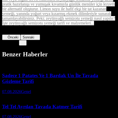
pratik hazırlanışı ve yumuşak kıvamıyla günlük menüler için lezzetli
bir alternatif oluşturur. Limon suyu ile hafif ekşi bir tat kazanan
yemeği, yanında yoğurt veya kızarmış ekmek dilimleriyle sunarak
tamamlayabilirsiniz. Peki; zeytinyağlı semizotu yemeği nasıl yapılır?
İşte zeytinyağlı semizotu yemeği tarifi ve malzemeleri...
Önceki
Sonraki
Benzer Haberler
Sadece 1 Patates Ve 1 Bardak Un İle Tavada
Gözleme Tarifi
07.08.2026
Genel
Tel Tel Ayrılan Tavada Katmer Tarifi
07.08.2026
Genel