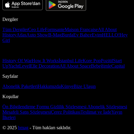
Dergiler
Tüm Dergiler
Ceo Life
Formsante
Maison Française
All About
History
Atlas
Auto Show
B-Mag
Burda
Ev Bahçe
Evim
HELLO!
Hey
Girl
History Of War
How It Works
İstanbul Life
Kore Pop
Pozitif
Start
Up
Yacht
Level
Elle Decoration
All About Space
Bebeğimle
Capital
Sayfalar
Abonelik Paketleri
Hakkımızda
Künye
Bize Ulaşın
Koşullar
Ön Bilgilendirme Formu
Gizlilik Sözleşmesi
Abonelik Sözleşmesi
Mesafeli Satış Sözleşmesi
Çerez Politikası
Teslimat ve İade
Yayın
İlkeleri
© 2025
bmag
- Tüm hakları saklıdır.