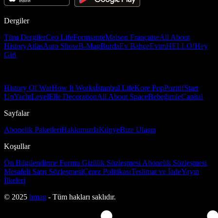
Dergiler
Tüm Dergiler
Ceo Life
Formsante
Maison Française
All About
History
Atlas
Auto Show
B-Mag
Burda
Ev Bahçe
Evim
HELLO!
Hey
Girl
History Of War
How It Works
İstanbul Life
Kore Pop
Pozitif
Start
Up
Yacht
Level
Elle Decoration
All About Space
Bebeğimle
Capital
Sayfalar
Abonelik Paketleri
Hakkımızda
Künye
Bize Ulaşın
Koşullar
Ön Bilgilendirme Formu
Gizlilik Sözleşmesi
Abonelik Sözleşmesi
Mesafeli Satış Sözleşmesi
Çerez Politikası
Teslimat ve İade
Yayın
İlkeleri
© 2025
bmag
- Tüm hakları saklıdır.