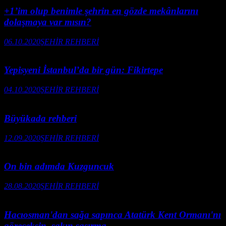
+1’im olup benimle şehrin en gözde mekânlarını
dolaşmaya var mısın?
06.10.2020
ŞEHİR REHBERİ
Yepisyeni İstanbul’da bir gün: Fikirtepe
04.10.2020
ŞEHİR REHBERİ
Büyükada rehberi
12.09.2020
ŞEHİR REHBERİ
On bin adımda Kuzguncuk
28.08.2020
ŞEHİR REHBERİ
Hacıosman'dan sağa sapınca Atatürk Kent Ormanı'nı
göreceksin, sakın şaşırma