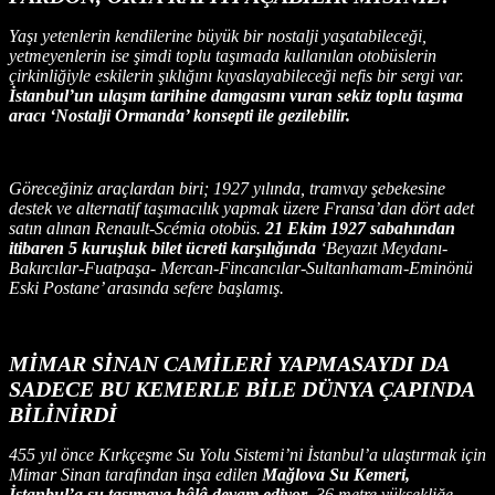
Yaşı yetenlerin kendilerine büyük bir nostalji yaşatabileceği,
yetmeyenlerin ise şimdi toplu taşımada kullanılan otobüslerin
çirkinliğiyle eskilerin şıklığını kıyaslayabileceği nefis bir sergi var.
İstanbul’un ulaşım tarihine damgasını vuran sekiz toplu taşıma
aracı ‘Nostalji Ormanda’ konsepti ile gezilebilir.
Göreceğiniz araçlardan biri; 1927 yılında, tramvay şebekesine
destek ve alternatif taşımacılık yapmak üzere Fransa’dan dört adet
satın alınan Renault-Scémia otobüs.
21 Ekim 1927 sabahından
itibaren 5 kuruşluk bilet ücreti karşılığında
‘Beyazıt Meydanı-
Bakırcılar-Fuatpaşa- Mercan-Fincancılar-Sultanhamam-Eminönü
Eski Postane’ arasında sefere başlamış.
MİMAR SİNAN CAMİLERİ YAPMASAYDI DA
SADECE BU KEMERLE BİLE DÜNYA ÇAPINDA
BİLİNİRDİ
455 yıl önce Kırkçeşme Su Yolu Sistemi’ni İstanbul’a ulaştırmak için
Mimar Sinan tarafından inşa edilen
Mağlova Su Kemeri,
İstanbul’a su taşımaya hâlâ devam ediyor
. 36 metre yüksekliğe,