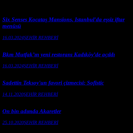
Six Senses Kocataş Mansions, Istanbul'da eşsiz iftar
menüsü
16.03.2024
ŞEHİR REHBERİ
Bkm Mutfak’ın yeni restoranı Kadıköy’de açıldı
16.03.2024
ŞEHİR REHBERİ
Sadettin Teksoy'un favori çizmecisi: Sofistic
14.11.2020
ŞEHİR REHBERİ
On bin adımda Akaretler
25.10.2020
ŞEHİR REHBERİ