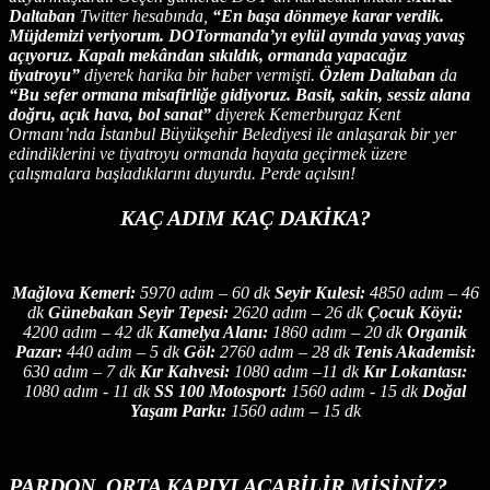
Daltaban
Twitter hesabında,
“En başa dönmeye karar verdik.
Müjdemizi veriyorum. DOTormanda’yı eylül ayında yavaş yavaş
açıyoruz. Kapalı mekândan sıkıldık, ormanda yapacağız
tiyatroyu”
diyerek harika bir haber vermişti.
Özlem Daltaban
da
“Bu sefer ormana misafirliğe gidiyoruz. Basit, sakin, sessiz alana
doğru, açık hava, bol sanat”
diyerek Kemerburgaz Kent
Ormanı’nda İstanbul Büyükşehir Belediyesi ile anlaşarak bir yer
edindiklerini ve tiyatroyu ormanda hayata geçirmek üzere
çalışmalara başladıklarını duyurdu. Perde açılsın!
KAÇ ADIM KAÇ DAKİKA?
Mağlova Kemeri:
5970 adım – 60 dk
Seyir Kulesi:
4850 adım – 46
dk
Günebakan Seyir Tepesi:
2620 adım – 26 dk
Çocuk Köyü:
4200 adım – 42 dk
Kamelya Alanı:
1860 adım – 20 dk
Organik
Pazar:
440 adım – 5 dk
Göl:
2760 adım – 28 dk
Tenis Akademisi:
630 adım – 7 dk
Kır Kahvesi:
1080 adım –11 dk
Kır Lokantası:
1080 adım - 11 dk
SS 100 Motosport:
1560 adım - 15 dk
Doğal
Yaşam Parkı:
1560 adım – 15 dk
PARDON, ORTA KAPIYI AÇABİLİR MİSİNİZ?