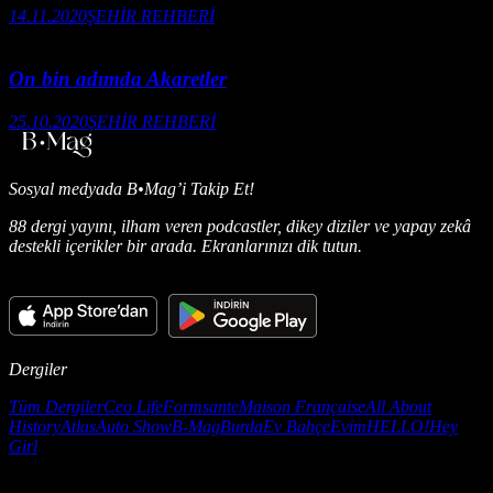
14.11.2020
ŞEHİR REHBERİ
On bin adımda Akaretler
25.10.2020
ŞEHİR REHBERİ
Sosyal medyada
B•Mag’i Takip Et!
88 dergi yayını, ilham veren podcastler, dikey diziler ve yapay zekâ
destekli içerikler bir arada. Ekranlarınızı dik tutun.
Dergiler
Tüm Dergiler
Ceo Life
Formsante
Maison Française
All About
History
Atlas
Auto Show
B-Mag
Burda
Ev Bahçe
Evim
HELLO!
Hey
Girl