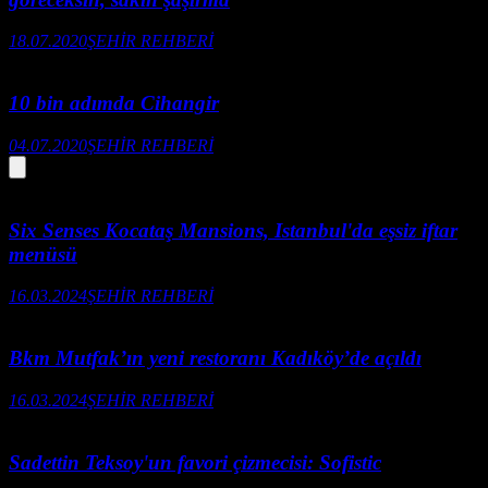
18.07.2020
ŞEHİR REHBERİ
10 bin adımda Cihangir
04.07.2020
ŞEHİR REHBERİ
Six Senses Kocataş Mansions, Istanbul'da eşsiz iftar
menüsü
16.03.2024
ŞEHİR REHBERİ
Bkm Mutfak’ın yeni restoranı Kadıköy’de açıldı
16.03.2024
ŞEHİR REHBERİ
Sadettin Teksoy'un favori çizmecisi: Sofistic