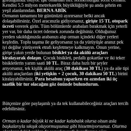
Kendisi 5.5 milyon metrekarelik büyüklüğüyle şu anda şehrin en
yeşil alanlarından.
BERNA ABİK
Ormanın tamamını bir gününüzü ayırırsanız belki ancak
dolaşabilirsiniz. Özel aracınızla gidiyorsanız,
girişte 15 TL otopark
ücreti
vererek girin. Tüm bölümlerde arabaları bırakmak için yeterli
yer var, bir daha ücret ödemek zorunda değilsiniz. Olduğunuz
yerden sıkıldığınızda arabanızı alıp orman içindeki diğer yerleri
keşfedin. Toplu taşıma ile geliyorsanız ya da yürüyüşle aranız pek
iyi değilse yürüyerek etrafı keşfetmeye kalkmayın. Onun yerine,
girişe yakın yerde bulunan
bisiklet ya da akülü araçları
kiralayarak dolaşın
. Çocuk bisikleti, pedallı gokartlar ve iki teker
bisikletlerin yarım saati
10 TL
. Biraz daha hızlı bir şeyler
arıyorsanız, tek kişilik akülü araç (
30 dakikası 30 TL
) ya da aile tipi
akülü araçlardan (
iki yetişkin + 2 çocuk, 30 dakikası 50 TL
) birini
kiralayabilirsiniz.
Para hesabını yaparken en azından iki üç
saatlik bir tur olacağını göz önünde bulundurun.
Bütçenize göre paylaşımlı ya da tek kullanabileceğiniz araçları tercih
edebilirsiniz.
Orman o kadar büyük ki ne kadar kalabalık olursa olsun asla
başkalarıyla sıkışık oluyormuşsunuz gibi hissetmiyorsunuz. Oturma