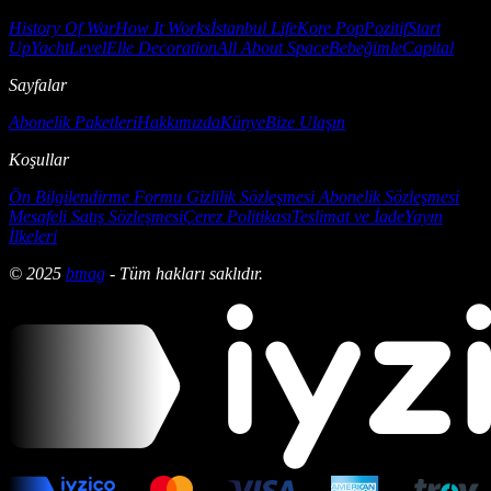
History Of War
How It Works
İstanbul Life
Kore Pop
Pozitif
Start
Up
Yacht
Level
Elle Decoration
All About Space
Bebeğimle
Capital
Sayfalar
Abonelik Paketleri
Hakkımızda
Künye
Bize Ulaşın
Koşullar
Ön Bilgilendirme Formu
Gizlilik Sözleşmesi
Abonelik Sözleşmesi
Mesafeli Satış Sözleşmesi
Çerez Politikası
Teslimat ve İade
Yayın
İlkeleri
© 2025
bmag
- Tüm hakları saklıdır.