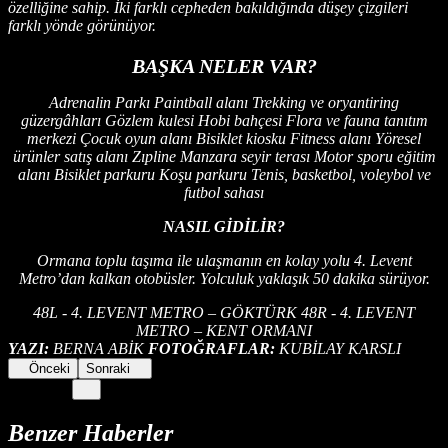
özelliğine sahip. İki farklı cepheden bakıldığında düşey çizgileri
farklı yönde görünüyor.
BAŞKA NELER VAR?
Adrenalin Parkı Paintball alanı Trekking ve oryantiring
güzergâhları Gözlem kulesi Hobi bahçesi Flora ve fauna tanıtım
merkezi Çocuk oyun alanı Bisiklet kiosku Fitness alanı Yöresel
ürünler satış alanı Zıpline Manzara seyir terası Motor sporu eğitim
alanı Bisiklet parkuru Koşu parkuru Tenis, basketbol, voleybol ve
futbol sahası
NASIL GİDİLİR?
Ormana toplu taşıma ile ulaşmanın en kolay yolu 4. Levent
Metro’dan kalkan otobüsler. Yolculuk yaklaşık 50 dakika sürüyor.
48L - 4. LEVENT METRO – GÖKTÜRK 48R - 4. LEVENT
METRO – KENT ORMANI
YAZI:
BERNA ABİK
FOTOĞRAFLAR:
KUBİLAY KARSLI
Önceki
Sonraki
Benzer Haberler