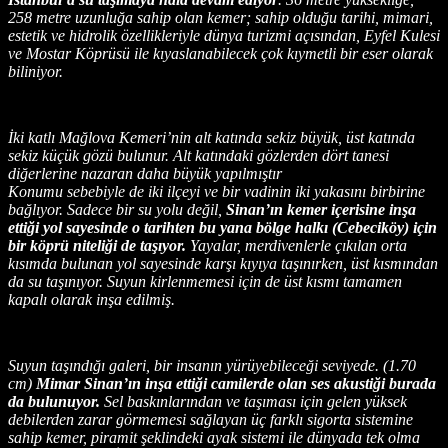
258 metre uzunluğa sahip olan kemer; sahip olduğu tarihi, mimari,
estetik ve hidrolik özellikleriyle dünya turizmi açısından, Eyfel Kulesi
ve Mostar Köprüsü ile kıyaslanabilecek çok kıymetli bir eser olarak
biliniyor.
İki katlı Mağlova Kemeri’nin alt katında sekiz büyük, üst katında
sekiz küçük gözü bulunur. Alt katındaki gözlerden dört tanesi
diğerlerine nazaran daha büyük yapılmıştır
Konumu sebebiyle de iki ilçeyi ve bir vadinin iki yakasını birbirine
bağlıyor. Sadece bir su yolu değil,
Sinan’ın kemer içerisine inşa
ettiği yol sayesinde o tarihten bu yana bölge halkı (Cebeciköy) için
bir köprü niteliği de taşıyor.
Yayalar, merdivenlerle çıkılan orta
kısımda bulunan yol sayesinde karşı kıyıya taşınırken, üst kısmından
da su taşınıyor. Suyun kirlenmemesi için de üst kısmı tamamen
kapalı olarak inşa edilmiş.
Suyun taşındığı galeri, bir insanın yürüyebileceği seviyede. (1.70
cm)
Mimar Sinan’ın inşa ettiği camilerde olan ses akustiği burada
da bulunuyor.
Sel baskınlarından ve taşıması için gelen yüksek
debilerden zarar görmemesi sağlayan üç farklı sigorta sistemine
sahip kemer, piramit şeklindeki ayak sistemi ile dünyada tek olma