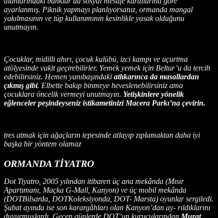
alanlarındaki banklar da sosyal mesafe kurallarına göre
ayarlanmış. Piknik yapmayı planlıyorsanız, ormanda mangal
yakılmasının ve tüp kullanımının kesinlikle yasak olduğunu
unutmayın.
Çocuklar, midilli ahırı, çocuk kulübü, izci kampı ve uçurtma
atölyesinde vakit geçirebilirler. Yemek yemek için Beltur’u da tercih
edebilirsiniz. Hemen yanıbaşındaki
atlıkarınca da masallardan
çıkmış gibi
. Elbette bakıp binmeye heveslenebilirsiniz ama
çocuklara öncelik vermeyi unutmayın.
Yetişkinlere yönelik
eğlenceler peşindeyseniz istikametinizi Macera Parkı’na çevirin.
tres atmak için ağaçların tepesinde atlayıp zıplamaktan daha iyi
başka bir yöntem olamaz
ORMANDA TİYATRO
Dot Tiyatro, 2005 yılından itibaren üç ana mekânda (Mısır
Apartımanı, Maçka G-Mall, Kanyon) ve üç mobil mekânda
(DOTBilsarda, DOTKoleksiyonda, DOT- Marsta) oyunlar sergiledi.
Şubat ayında ise son karargâhları olan Kanyon’dan ay- rıldıklarını
duyurmuşlardı. Geçen günlerde DOT’un kurucularından
Murat