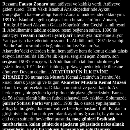
Ressamı
Fausto Zonaro
’nun atölyesi ve kaldığı yerdi. Atölyeye
giden süreci, Tarih Vakfı İstanbul Ansiklopedisi’nde Aykut
Gürçağlar’ın kaleme aldığı Fausto Zonaro maddesinden aktarayım:
1891’de İstanbul’a gelip çalışmalarını burada sürdüren Zonaro,
‘Ertuğrul Süvari Alayının Galata Köprüsü’nden Geçişi’ isimli resmi
II. Abdülhamit’e takdim edince, resmi beğenen sultan, 1896’da
sanatçıyı ‘
ressam-ı hazret-i şehriyari
’ unvanıyla hizmetine alıyor.
Yani padişah hazretlerinin ressamı. II. Abdülhamit, 1897’de yaptığı
‘Saldırı’ adlı resmini de beğenince, bu kez Zonaro’ya,
Akaretler’deki evlerden birini hem atölye hem de konut olarak tahsis
ediyor. İstanbul’da 1893’te ilk kişisel sergisini açan Zonaro, son
sergisini 1908’de açıyor, II. Abdülhamit’in tahttan indirilmesiyle
işsiz kalıyor, 1911’de de Trablusgarp Savaşı nedeniyle de ülkesine
dönüyor. Devam edelim...
ATATÜRK’ÜN İLK EVİNE
ZİYARET
36 numarada Mustafa Kemal Atatürk’ün İstanbul’da
kiracı olarak yaşadığı ve bugün
Akaretler Mustafa Kemal Müzesi
olan ilk evi göreceksiniz. Dikkat, cumartesi ve pazar kapalı. Az
ileride geniş bir geçitten içeri girince bir plaza göreceksiniz. Burası
da 56 sahası olarak bilinen futbol sahasıydı çok eskiden. Solumuzda
Şairler Sofrası Parkı
var şimdi. 1939’da, o sırada yapılaşmanın
arttığı bu bölgede, dönemin vali ve belediye başkanı Lütfi Kırdar’ın
girişimiyle, bu alan park yeri olarak ayrılmış. Şu anda, hayatımıza
etki eden şairlerin heykelleri arasında,
maç günleri Beşiktaşlı
taraftarların, kalan günlerde ağaçların gölgesinde nefes almak
isteyenlerin, ya da bu yokuşu tırmanırken soluklanmak