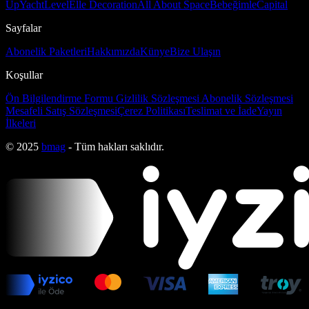
Up
Yacht
Level
Elle Decoration
All About Space
Bebeğimle
Capital
Sayfalar
Abonelik Paketleri
Hakkımızda
Künye
Bize Ulaşın
Koşullar
Ön Bilgilendirme Formu
Gizlilik Sözleşmesi
Abonelik Sözleşmesi
Mesafeli Satış Sözleşmesi
Çerez Politikası
Teslimat ve İade
Yayın
İlkeleri
© 2025
bmag
- Tüm hakları saklıdır.