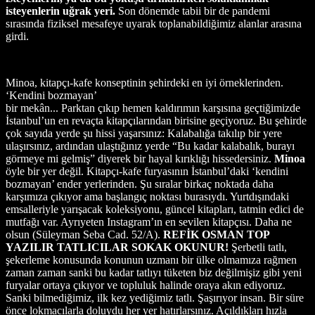
isteyenlerin uğrak yeri.
Son dönemde tabii bir de pandemi
sırasında fiziksel mesafeye uyarak toplanabildiğimiz alanlar arasına
girdi.
Minoa, kitapçı-kafe konseptinin şehirdeki en iyi örneklerinden.
‘Kendini bozmayan’
bir mekân... Parktan çıkıp hemen kaldırımın karşısına geçtiğimizde
İstanbul’un en revaçta kitapçılarından birisine geçiyoruz. Bu şehirde
çok sayıda yerde şu hissi yaşarsınız: Kalabalığa takılıp bir yere
ulaşırsınız, ardından ulaştığınız yerde “Bu kadar kalabalık, burayı
görmeye mi gelmiş” diyerek bir hayal kırıklığı hissedersiniz.
Minoa
öyle bir yer değil. Kitapçı-kafe furyasının İstanbul’daki ‘kendini
bozmayan’ ender yerlerinden. Şu sıralar birkaç noktada daha
karşımıza çıkıyor ama başlangıç noktası burasıydı. Yurtdışındaki
emsalleriyle yarışacak koleksiyonu, güncel kitapları, tatmin edici de
mutfağı var. Ayrıyeten Instagram’ın en sevilen kitapçısı. Daha ne
olsun (Süleyman Seba Cad. 52/A).
REFİK OSMAN TOP
YAZILIR
TATLICILAR SOKAK OKUNUR!
Şerbetli tatlı,
şekerleme konusunda konunun uzmanı bir ülke olmamıza rağmen
zaman zaman sanki bu kadar tatlıyı tüketen biz değilmişiz gibi yeni
furyalar ortaya çıkıyor ve topluluk halinde oraya akın ediyoruz.
Sanki bilmediğimiz, ilk kez yediğimiz tatlı. Şaşırıyor insan. Bir süre
önce lokmacılarla doluydu her yer hatırlarsınız. Açıldıkları hızla