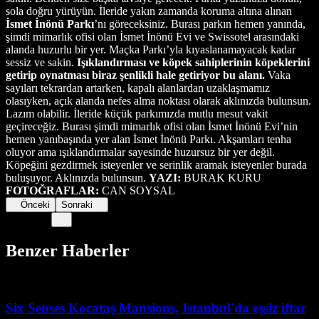
sola doğru yürüyün. İleride yakın zamanda koruma altına alınan
İsmet İnönü Parkı
’nı göreceksiniz. Burası parkın hemen yanında,
şimdi mimarlık ofisi olan İsmet İnönü Evi ve Swissotel arasındaki
alanda huzurlu bir yer. Maçka Parkı’yla kıyaslanamayacak kadar
sessiz ve sakin.
Işıklandırması ve köpek sahiplerinin köpeklerini
getirip oynatması biraz şenlikli hale getiriyor bu alanı.
Vaka
sayıları tekrardan artarken, kapalı alanlardan uzaklaşmamız
olasıyken, açık alanda nefes alma noktası olarak aklınızda bulunsun.
Lazım olabilir. İleride küçük parkımızda mutlu mesut vakit
geçireceğiz. Burası şimdi mimarlık ofisi olan İsmet İnönü Evi’nin
hemen yanıbaşında yer alan İsmet İnönü Parkı. Akşamları tenha
oluyor ama ışıklandırmalar sayesinde huzursuz bir yer değil.
Köpeğini gezdirmek isteyenler ve serinlik aramak isteyenler burada
buluşuyor. Aklınızda bulunsun.
YAZI:
BURAK KURU
FOTOĞRAFLAR:
CAN SOYSAL
Önceki
Sonraki
Benzer Haberler
Six Senses Kocataş Mansions, Istanbul'da eşsiz iftar