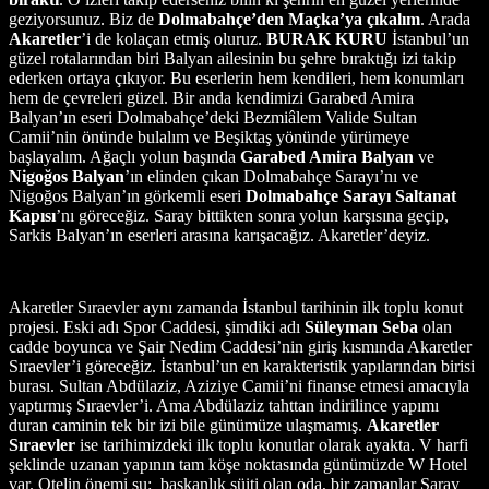
geziyorsunuz. Biz de
Dolmabahçe’den Maçka’ya çıkalım
. Arada
Akaretler
’i de kolaçan etmiş oluruz.
BURAK KURU
İstanbul’un
güzel rotalarından biri Balyan ailesinin bu şehre bıraktığı izi takip
ederken ortaya çıkıyor. Bu eserlerin hem kendileri, hem konumları
hem de çevreleri güzel. Bir anda kendimizi Garabed Amira
Balyan’ın eseri Dolmabahçe’deki Bezmiâlem Valide Sultan
Camii’nin önünde bulalım ve Beşiktaş yönünde yürümeye
başlayalım. Ağaçlı yolun başında
Garabed Amira Balyan
ve
Nigoğos Balyan
’ın elinden çıkan Dolmabahçe Sarayı’nı ve
Nigoğos Balyan’ın görkemli eseri
Dolmabahçe Sarayı Saltanat
Kapısı
’nı göreceğiz. Saray bittikten sonra yolun karşısına geçip,
Sarkis Balyan’ın eserleri arasına karışacağız. Akaretler’deyiz.
Akaretler Sıraevler aynı zamanda İstanbul tarihinin ilk toplu konut
projesi. Eski adı Spor Caddesi, şimdiki adı
Süleyman Seba
olan
cadde boyunca ve Şair Nedim Caddesi’nin giriş kısmında Akaretler
Sıraevler’i göreceğiz. İstanbul’un en karakteristik yapılarından birisi
burası. Sultan Abdülaziz, Aziziye Camii’ni finanse etmesi amacıyla
yaptırmış Sıraevler’i. Ama Abdülaziz tahttan indirilince yapımı
duran caminin tek bir izi bile günümüze ulaşmamış.
Akaretler
Sıraevler
ise tarihimizdeki ilk toplu konutlar olarak ayakta. V harfi
şeklinde uzanan yapının tam köşe noktasında günümüzde W Hotel
var. Otelin önemi şu: başkanlık süiti olan oda, bir zamanlar Saray