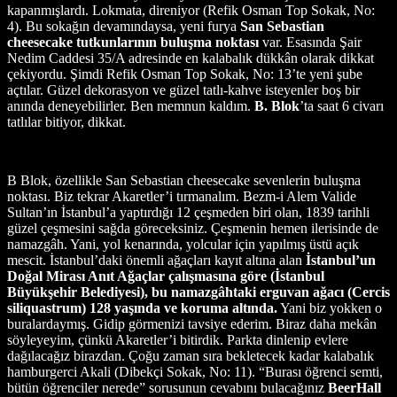
kapanmışlardı. Lokmata, direniyor (Refik Osman Top Sokak, No:
4). Bu sokağın devamındaysa, yeni furya
San Sebastian
cheesecake tutkunlarının buluşma noktası
var. Esasında Şair
Nedim Caddesi 35/A adresinde en kalabalık dükkân olarak dikkat
çekiyordu. Şimdi Refik Osman Top Sokak, No: 13’te yeni şube
açtılar. Güzel dekorasyon ve güzel tatlı-kahve isteyenler boş bir
anında deneyebilirler. Ben memnun kaldım.
B. Blok
’ta saat 6 civarı
tatlılar bitiyor, dikkat.
B Blok, özellikle San Sebastian cheesecake sevenlerin buluşma
noktası. Biz tekrar Akaretler’i tırmanalım. Bezm-i Alem Valide
Sultan’ın İstanbul’a yaptırdığı 12 çeşmeden biri olan, 1839 tarihli
güzel çeşmesini sağda göreceksiniz. Çeşmenin hemen ilerisinde de
namazgâh. Yani, yol kenarında, yolcular için yapılmış üstü açık
mescit. İstanbul’daki önemli ağaçları kayıt altına alan
İstanbul’un
Doğal Mirası Anıt Ağaçlar çalışmasına göre (İstanbul
Büyükşehir Belediyesi), bu namazgâhtaki erguvan ağacı (Cercis
siliquastrum) 128 yaşında ve koruma altında.
Yani biz yokken o
buralardaymış. Gidip görmenizi tavsiye ederim. Biraz daha mekân
söyleyeyim, çünkü Akaretler’i bitirdik. Parkta dinlenip evlere
dağılacağız birazdan. Çoğu zaman sıra bekletecek kadar kalabalık
hamburgerci Akali (Dibekçi Sokak, No: 11). “Burası öğrenci semti,
bütün öğrenciler nerede” sorusunun cevabını bulacağınız
BeerHall