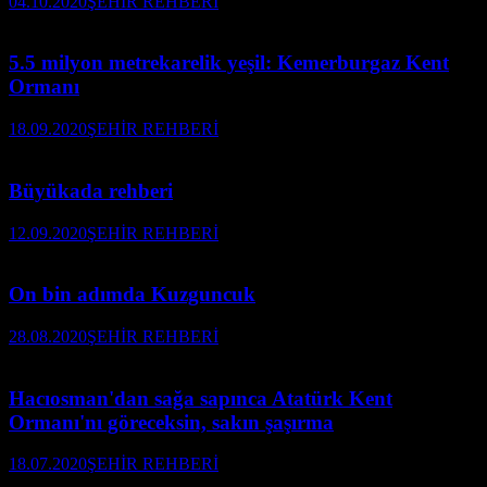
04.10.2020
ŞEHİR REHBERİ
5.5 milyon metrekarelik yeşil: Kemerburgaz Kent
Ormanı
18.09.2020
ŞEHİR REHBERİ
Büyükada rehberi
12.09.2020
ŞEHİR REHBERİ
On bin adımda Kuzguncuk
28.08.2020
ŞEHİR REHBERİ
Hacıosman'dan sağa sapınca Atatürk Kent
Ormanı'nı göreceksin, sakın şaşırma
18.07.2020
ŞEHİR REHBERİ