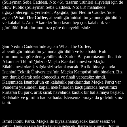
(Süleyman Seba Caddesi, No: 46), tasarım ürünleri alışverişi için de
Slow Public (Süleyman Seba Caddesi, No: 83) mahallede
uğrayabileceğiniz yerlerden. Aşağıda, Şair Nedim Caddesi’nde
açılan
What The Coffee
, albenili görüntüsünün yanında gürültülü
ve kalabalık. Ama Akaretler’in o kısmı hep çok kalabalık ve
gürültülü. Ruh durumunuza göre deneyebilirsiniz.
Şair Nedim Caddesi’nde açılan What The Coffee,
albenili görüntüsünün yanında gürültülü ve kalabalık. Ruh
durumunuza göre deneyebilirsiniz. Sarkis Balyan rotasının finali de
Akaretler’i bitirdiğinizde Maçka Karakolhanesi ve Maçka
Silahhanesi olarak sağda sizi selamlayacak. Bu iki bina şu anda
İstanbul Teknik Üniversitesi’nin Maçka Kampüsü’nün binaları. Biz
son durak olarak sola döneceğiz ve finali yapacağız şimdi.
Karşımızda İstanbul’un en kalabalık parklarından Maçka Parkı var.
Pandemi yüzünden, kapalı mekânlardan kaçtığımızda hayatımızı
kurtaran bu park, artık sıcak havalarda kaotik bir hal almaya başladı.
Kalabalık ve gürültü had safhada. İsterseniz buraya da gidebilirsiniz
tabii.
İsmet İnönü Parkı, Maçka ile kıyaslanamayacak kadar sessiz ve
sakin. Benden size başka tavsiye gelecek. Parka yüzünüzü dönün,