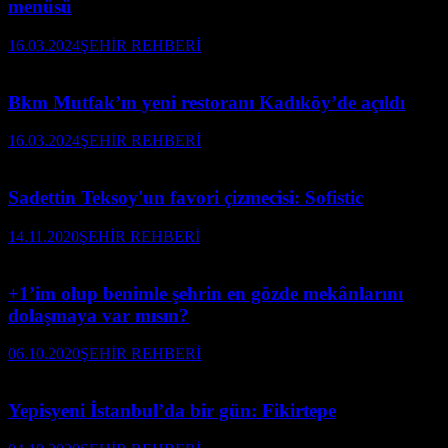
menüsü
16.03.2024
ŞEHİR REHBERİ
Bkm Mutfak’ın yeni restoranı Kadıköy’de açıldı
16.03.2024
ŞEHİR REHBERİ
Sadettin Teksoy'un favori çizmecisi: Sofistic
14.11.2020
ŞEHİR REHBERİ
+1’im olup benimle şehrin en gözde mekânlarını
dolaşmaya var mısın?
06.10.2020
ŞEHİR REHBERİ
Yepisyeni İstanbul’da bir gün: Fikirtepe