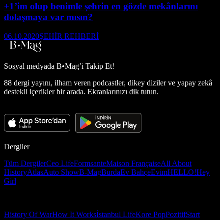
+1’im olup benimle şehrin en gözde mekânlarını
dolaşmaya var mısın?
06.10.2020
ŞEHİR REHBERİ
Sosyal medyada
B•Mag’i Takip Et!
88 dergi yayını, ilham veren podcastler, dikey diziler ve yapay zekâ
destekli içerikler bir arada. Ekranlarınızı dik tutun.
Dergiler
Tüm Dergiler
Ceo Life
Formsante
Maison Française
All About
History
Atlas
Auto Show
B-Mag
Burda
Ev Bahçe
Evim
HELLO!
Hey
Girl
History Of War
How It Works
İstanbul Life
Kore Pop
Pozitif
Start