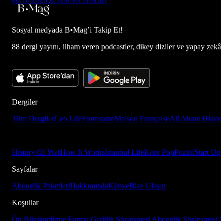
Sosyal medyada
B•Mag’i Takip Et!
88 dergi yayını, ilham veren podcastler, dikey diziler ve yapay zekâ d
Dergiler
Tüm Dergiler
Ceo Life
Formsante
Maison Française
All About Histo
History Of War
How It Works
İstanbul Life
Kore Pop
Pozitif
Start Up
Sayfalar
Abonelik Paketleri
Hakkımızda
Künye
Bize Ulaşın
Koşullar
Ön Bilgilendirme Formu
Gizlilik Sözleşmesi
Abonelik Sözleşmesi