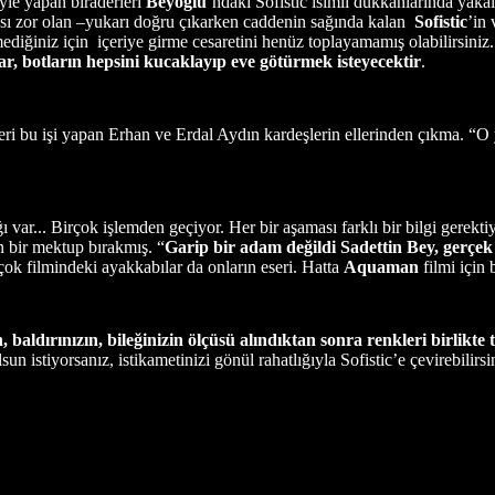
iyle yapan biraderleri
Beyoğlu
’ndaki Sofistic isimli dükkânlarında yaka
ası zor olan –yukarı doğru çıkarken caddenin sağında kalan
Sofistic
’in
ediğiniz için içeriye girme cesaretini henüz toplayamamış olabilirsiniz
r, botların hepsini kucaklayıp eve götürmek isteyecektir
.
beri bu işi yapan Erhan ve Erdal Aydın kardeşlerin ellerinden çıkma. 
ğı var... Birçok işlemden geçiyor. Her bir aşaması farklı bir bilgi gerek
n bir mektup bırakmış. “
Garip bir adam değildi Sadettin Bey, gerçe
rçok filmindeki ayakkabılar da onların eseri. Hatta
Aquaman
filmi için 
n, baldırınızın, bileğinizin ölçüsü alındıktan sonra renkleri birlik
n istiyorsanız, istikametinizi gönül rahatlığıyla Sofistic’e çevirebilirsi