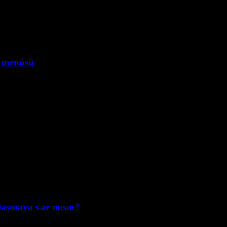
ar menüsü
olaşmaya var mısın?