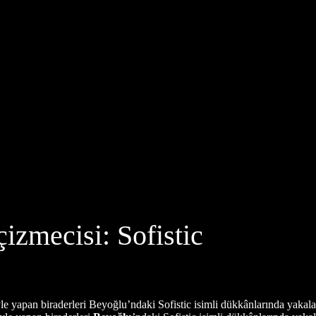
çizmecisi: Sofistic
le yapan biraderleri Beyoğlu’ndaki Sofistic isimli dükkânlarında yakalad