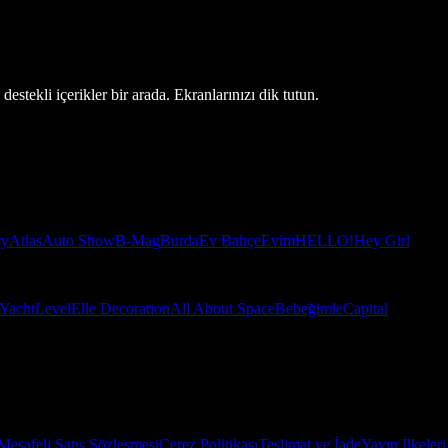
estekli içerikler bir arada. Ekranlarınızı dik tutun.
ry
Atlas
Auto Show
B-Mag
Burda
Ev Bahçe
Evim
HELLO!
Hey Girl
Yacht
Level
Elle Decoration
All About Space
Bebeğimle
Capital
Mesafeli Satış Sözleşmesi
Çerez Politikası
Teslimat ve İade
Yayın İlkeleri