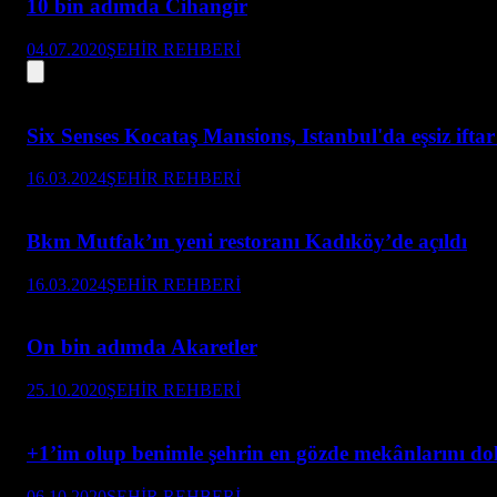
10 bin adımda Cihangir
04.07.2020
ŞEHİR REHBERİ
Six Senses Kocataş Mansions, Istanbul'da eşsiz ift
16.03.2024
ŞEHİR REHBERİ
Bkm Mutfak’ın yeni restoranı Kadıköy’de açıldı
16.03.2024
ŞEHİR REHBERİ
On bin adımda Akaretler
25.10.2020
ŞEHİR REHBERİ
+1’im olup benimle şehrin en gözde mekânlarını d
06.10.2020
ŞEHİR REHBERİ