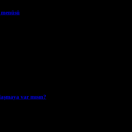
ar menüsü
olaşmaya var mısın?