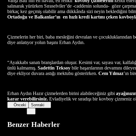
Vahşi Batı’nın en havalı, en renkli
kovboy çizmelerini
kendi eller
salınarak yürürken Sıraselviler’de -caddenin solunda- göze çarpm
birkaç kez geçmiş olabilir ama dükkânda sizi neyin beklediğini bilm
Ortadoğu ve Balkanlar’ın en hızlı kredi kartını çeken kovboyla
Çizmelerin her biri, baba mesleğini devralan ve çocukluklarından 
diye anlatıyor yolun başını Erhan Aydın.
“Ayakkabı sanatı branşlardan oluşur. Kesimi var, sayası var, kalfalı
ünlü kalmamış.
Sadettin Teksoy
bile başarılarının devamını dileye
diye ekliyor duvara astığı mektubu gösterirken.
Cem Yılmaz
’ın bi
Erhan Aydın Hazır çizmelerden birini alabileceğiniz gibi
ayağınızı
karar verebilirsiniz.
Evladiyelik ve sıradışı bir kovboy çizmeniz olsu
Önceki
Sonraki
Benzer Haberler