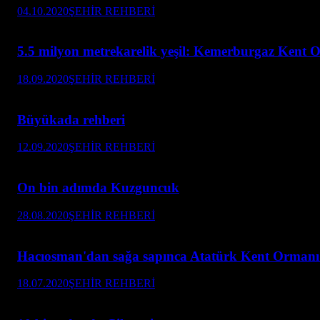
04.10.2020
ŞEHİR REHBERİ
5.5 milyon metrekarelik yeşil: Kemerburgaz Kent 
18.09.2020
ŞEHİR REHBERİ
Büyükada rehberi
12.09.2020
ŞEHİR REHBERİ
On bin adımda Kuzguncuk
28.08.2020
ŞEHİR REHBERİ
Hacıosman'dan sağa sapınca Atatürk Kent Ormanı'n
18.07.2020
ŞEHİR REHBERİ