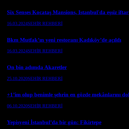
Six Senses Kocataş Mansions, Istanbul'da eşsiz ift
16.03.2024
ŞEHİR REHBERİ
Bkm Mutfak’ın yeni restoranı Kadıköy’de açıldı
16.03.2024
ŞEHİR REHBERİ
On bin adımda Akaretler
25.10.2020
ŞEHİR REHBERİ
+1’im olup benimle şehrin en gözde mekânlarını d
06.10.2020
ŞEHİR REHBERİ
Yepisyeni İstanbul’da bir gün: Fikirtepe