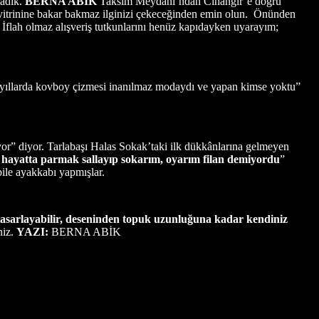
ladık.
BERNA ABİK
Taksim Meydanı’ndan Cihangir’e doğru
vitrinine bakar bakmaz ilginizi çekeceğinden emin olun. Önünden
. İflah olmaz alışveriş tutkunlarını henüz kapıdayken uyarayım;
“O yıllarda kovboy çizmesi inanılmaz modaydı ve yapan kimse yoktu”
tiyor” diyor. Tarlabaşı Halas Sokak’taki ilk dükkânlarına gelmeyen
k hayatta parmak sallayıp sokarım, oyarım filan demiyordu
”
bile ayakkabı yapmışlar.
te tasarlayabilir, deseninden topuk uzunluğuna kadar kendiniz
niz.
YAZI:
BERNA ABİK