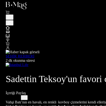
ŞEHİR REHBERİ
2 dk okunma süresi
Sadettin Teksoy'un favori 
İçeriği Paylaş
Vahşi Batı’nın en havalı, en renkli kovboy çizmelerini kendi elleriy