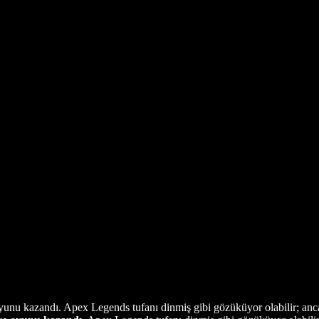
nu kazandı. Apex Legends tufanı dinmiş gibi gözüküyor olabilir; ancak