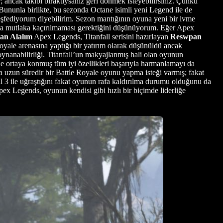
 ancak takibi bıraktıysanız geri dönmek isteyebilirsiniz. Çünkü
Bununla birlikte, bu sezonda Octane isimli yeni Legend ile de
keşfediyorum diyebilirim. Sezon mantığının oyuna yeni bir ivme
ına mutlaka kaçırılmaması gerektiğini düşünüyorum. Eğer Apex
an Alalım
Apex Legends, Titanfall serisini hazırlayan
Reswpan
 Royale arenasına yaptığı bir yatırım olarak düşünüldü ancak
ynanabilirliği. Titanfall’un makyajlanmış hali olan oyunun
e ortaya konmuş tüm iyi özellikleri başarıyla harmanlamayı da
a uzun süredir bir Battle Royale oyunu yapma isteği varmış; fakat
l 3 ile uğraştığını fakat oyunun rafa kaldırılma durumu olduğunu da
ex Legends, oyunun kendisi gibi hızlı bir biçimde liderliğe