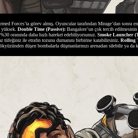
ed Forces’ta görev almış. Oyuncular tarafından Mirage’dan sonra en ço
k yüksek.
Double Time (Passive):
Bangalore’un çok tercih edilmesinin 
ca %30 oranında daha hızlı hareket edebiliyorsunuz.
Smoke Launcher (Ta
az tüfeğiniz ile etrafın tozunu dumanını birbirine katabilirsiniz.
Rolling 
ökyüzünden düşen bombalarla düşmanlarınızı arenadan silebilir ya da ka