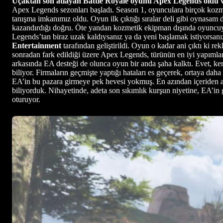
Uçaktan son atlayan Battle Royale oyunu Apex Legends oldu 
Apex Legends sezonları başladı. Season 1, oyunculara birçok kozmet
tanışma imkanımız oldu. Oyun ilk çıktığı sıralar deli gibi oynasam
kazandırdığı doğru. Öte yandan kozmetik ekipman dışında oyuncuya
Legends’tan biraz uzak kaldıysanız ya da yeni başlamak istiyorsan
Entertainment
tarafından geliştirildi. Oyun o kadar ani çıktı ki r
sonradan fark edildiği üzere Apex Legends, türünün en iyi yapımla
arkasında EA desteği de olunca oyun bir anda şaha kalktı. Evet, ke
biliyor. Firmaların geçmişte yaptığı hataları es geçerek, ortaya d
EA’in bu pazara girmeye pek hevesi yokmuş. En azından içeriden anl
biliyorduk. Nihayetinde, adeta son sıkımlık kurşun niyetine, EA’in
oturuyor.