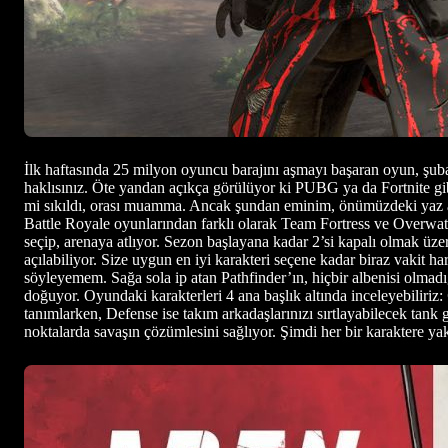
İlk haftasında 25 milyon oyuncu barajını aşmayı başaran oyun, şuba
haklısınız. Öte yandan açıkça görülüyor ki PUBG ya da Fortnite gib
mi sıkıldı, orası muamma. Ancak şundan eminim, önümüzdeki yaz 
Battle Royale oyunlarından farklı olarak Team Fortress ve Overwatc
seçip, arenaya atlıyor. Sezon başlayana kadar 2’si kapalı olmak üze
açılabiliyor. Size uygun en iyi karakteri seçene kadar biraz vakit h
söyleyemem. Sağa sola ip atan Pathfinder’ın, hiçbir albenisi olmadı
doğuyor. Oyundaki karakterleri 4 ana başlık altında inceleyebiliriz:
tanımlarken, Defense ise takım arkadaşlarınızı sırtlayabilecek tank g
noktalarda savaşın çözümlesini sağlıyor. Şimdi her bir karaktere y