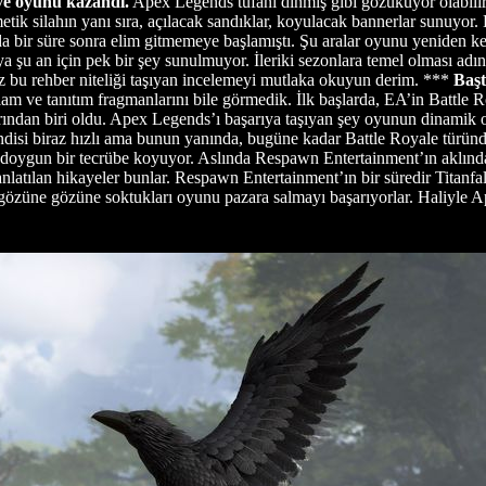
ve oyunu kazandı.
Apex Legends tufanı dinmiş gibi gözüküyor olabilir;
ik silahın yanı sıra, açılacak sandıklar, koyulacak bannerlar sunuyor. 
 da bir süre sonra elim gitmemeye başlamıştı. Şu aralar oyunu yeniden 
 şu an için pek bir şey sunulmuyor. İleriki sezonlara temel olması ad
ız bu rehber niteliği taşıyan incelemeyi mutlaka okuyun derim. ***
Başt
eklam ve tanıtım fragmanlarını bile görmedik. İlk başlarda, EA’in Battle
rından biri oldu. Apex Legends’ı başarıya taşıyan şey oyunun dinamik o
ndisi biraz hızlı ama bunun yanında, bugüne kadar Battle Royale türünd
aha doygun bir tecrübe koyuyor. Aslında Respawn Entertainment’ın aklınd
atılan hikayeler bunlar. Respawn Entertainment’ın bir süredir Titanfal
 gözüne gözüne soktukları oyunu pazara salmayı başarıyorlar. Haliyle Ap