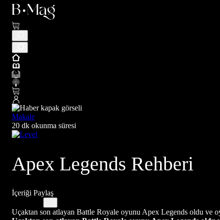
Makale
20 dk okunma süresi
Apex Legends Rehberi
İçeriği Paylaş
Uçaktan son atlayan Battle Royale oyunu Apex Legends oldu ve oyu