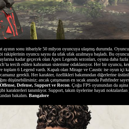
t ayının sonu itibariyle 50 milyon oyuncuya ulaşmış durumda. Oyuncu sa
i rakiplerinin oyuncu sayısı da ufak ufak azalmaya başladı. Bu oyuncu
aylarına kadar geçecek olan Apex Legends sezonları, oyuna daha fazl
h’ta tercih edilen kahraman sistemine odaklanıyor. Her bir oyuncu, kend
re toplam 6 Legend vardı. Kapalı olan Mirage ve Caustic ise oyun içi ka
arcamanız gerekli. Her karakter, özellikleri bakımından diğerlerine üstün
ğını düşünebilirsiniz; ancak çatışmanın en sıcak anında Pathfinder saye
Offense, Defense, Support ve Recon
. Çoğu FPS oyunundan da aşina ol
ibi karakterleri tanımlıyor. Support, takım üyelerine hayati noktalardan 
akından bakalım.
Bangalore