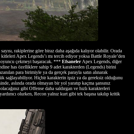
yısı, rakiplerine göre biraz daha aşağıda kalıyor olabilir. Orada
 kitleleri Apex Legends’ı mı tercih ediyor yoksa Battle Royale’den
a oyuncu çekmeyi başaracak. ***
Efsaneler
Apex Legends, diğer
ine has özelliklere sahip 9 adet karakterden (Legends) birini
zanılan para birimiyle ya da gerçek parayla satın alınarak
lük sağlayabiliyor. Hiçbir karakterin işsiz ya da gereksiz olduğunu
sinde, aslında orada olmayan bir yol yaratıp kaçma şansınız
acağınız gibi Offense daha saldırgan ve hızlı karakterleri
yardımcı olurken, Recon yalnız kurt gibi tek başına takılıp kritik