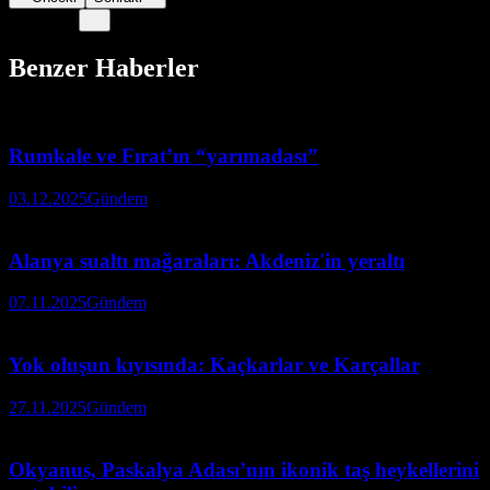
Benzer Haberler
Rumkale ve Fırat’ın “yarımadası”
03.12.2025
Gündem
Alanya sualtı mağaraları: Akdeniz'in yeraltı
07.11.2025
Gündem
Yok oluşun kıyısında: Kaçkarlar ve Karçallar
27.11.2025
Gündem
Okyanus, Paskalya Adası’nın ikonik taş heykellerini