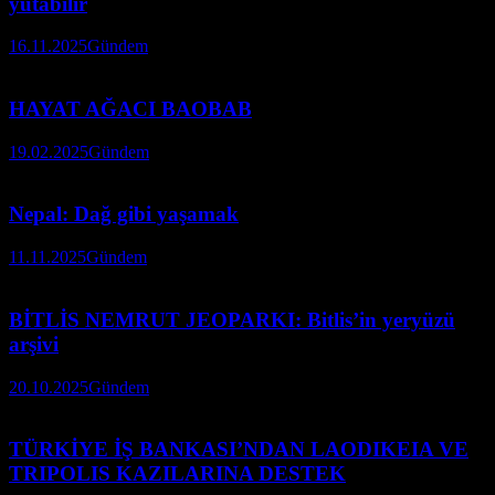
yutabilir
16.11.2025
Gündem
HAYAT AĞACI BAOBAB
19.02.2025
Gündem
Nepal: Dağ gibi yaşamak
11.11.2025
Gündem
BİTLİS NEMRUT JEOPARKI: Bitlis’in yeryüzü
arşivi
20.10.2025
Gündem
TÜRKİYE İŞ BANKASI’NDAN LAODIKEIA VE
TRIPOLIS KAZILARINA DESTEK