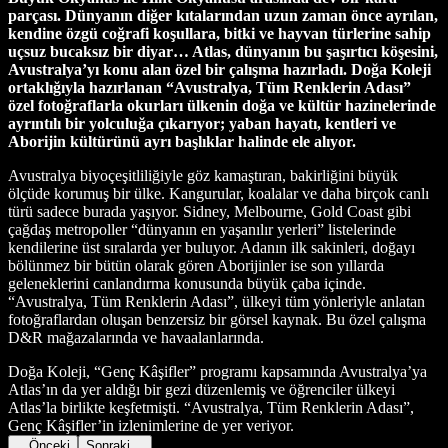
parçası. Dünyanın diğer kıtalarından uzun zaman önce ayrılan,
kendine özgü coğrafi koşullara, bitki ve hayvan türlerine sahip
uçsuz bucaksız bir diyar… Atlas, dünyanın bu şaşırtıcı köşesini,
Avustralya’yı konu alan özel bir çalışma hazırladı. Doğa Koleji
ortaklığıyla hazırlanan “Avustralya, Tüm Renklerin Adası”
özel fotoğraflarla okurları ülkenin doğa ve kültür hazinelerinde
ayrıntılı bir yolculuğa çıkarıyor; yaban hayatı, kentleri ve
Aborijin kültürünü ayrı başlıklar halinde ele alıyor.
Avustralya biyoçeşitliliğiyle göz kamaştıran, bakirliğini büyük
ölçüde korumuş bir ülke. Kangurular, koalalar ve daha birçok canlı
türü sadece burada yaşıyor. Sidney, Melbourne, Gold Coast gibi
çağdaş metropoller “dünyanın en yaşanılır yerleri” listelerinde
kendilerine üst sıralarda yer buluyor. Adanın ilk sakinleri, doğayı
bölünmez bir bütün olarak gören Aborijinler ise son yıllarda
geleneklerini canlandırma konusunda büyük çaba içinde.
“Avustralya, Tüm Renklerin Adası”, ülkeyi tüm yönleriyle anlatan
fotoğraflardan oluşan benzersiz bir görsel kaynak. Bu özel çalışma
D&R mağazalarında ve havaalanlarında.
Doğa Koleji, “Genç Kâşifler” programı kapsamında Avustralya’ya
Atlas’ın da yer aldığı bir gezi düzenlemiş ve öğrenciler ülkeyi
Atlas’la birlikte keşfetmişti. “Avustralya, Tüm Renklerin Adası”,
Genç Kâşifler’in izlenimlerine de yer veriyor.
Önceki
Sonraki