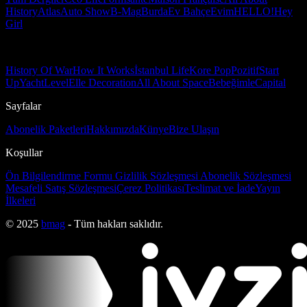
History
Atlas
Auto Show
B-Mag
Burda
Ev Bahçe
Evim
HELLO!
Hey
Girl
History Of War
How It Works
İstanbul Life
Kore Pop
Pozitif
Start
Up
Yacht
Level
Elle Decoration
All About Space
Bebeğimle
Capital
Sayfalar
Abonelik Paketleri
Hakkımızda
Künye
Bize Ulaşın
Koşullar
Ön Bilgilendirme Formu
Gizlilik Sözleşmesi
Abonelik Sözleşmesi
Mesafeli Satış Sözleşmesi
Çerez Politikası
Teslimat ve İade
Yayın
İlkeleri
© 2025
bmag
- Tüm hakları saklıdır.