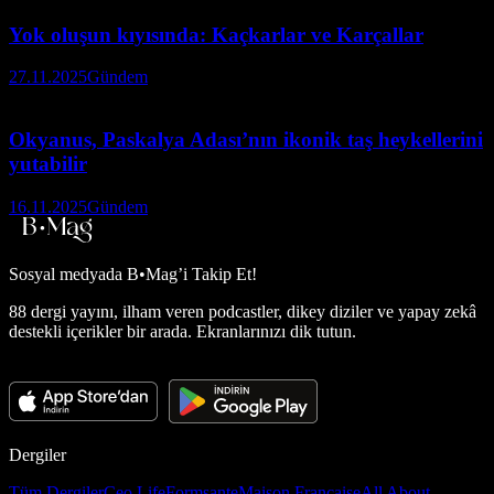
Yok oluşun kıyısında: Kaçkarlar ve Karçallar
27.11.2025
Gündem
Okyanus, Paskalya Adası’nın ikonik taş heykellerini
yutabilir
16.11.2025
Gündem
Sosyal medyada
B•Mag’i Takip Et!
88 dergi yayını, ilham veren podcastler, dikey diziler ve yapay zekâ
destekli içerikler bir arada. Ekranlarınızı dik tutun.
Dergiler
Tüm Dergiler
Ceo Life
Formsante
Maison Française
All About