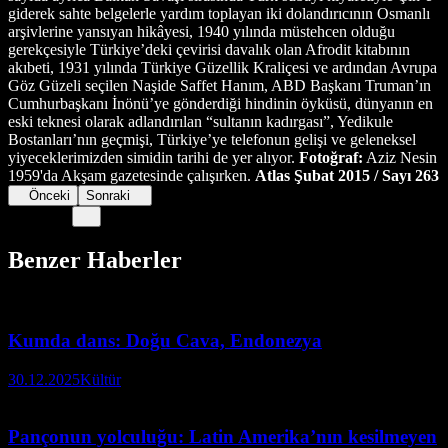
giderek sahte belgelerle yardım toplayan iki dolandırıcının Osmanlı
arşivlerine yansıyan hikâyesi, 1940 yılında müstehcen olduğu
gerekçesiyle Türkiye’deki çevirisi davalık olan Afrodit kitabının
akıbeti, 1931 yılında Türkiye Güzellik Kraliçesi ve ardından Avrupa
Göz Güzeli seçilen Naşide Saffet Hanım, ABD Başkanı Truman’ın
Cumhurbaşkanı İnönü’ye gönderdiği hindinin öyküsü, dünyanın en
eski teknesi olarak adlandırılan “sultanın kadırgası”, Yedikule
Bostanları’nın geçmişi, Türkiye’ye telefonun gelişi ve geleneksel
yiyeceklerimizden simidin tarihi de yer alıyor.
Fotoğraf:
Aziz Nesin
1959'da Akşam gazetesinde çalışırken.
Atlas Şubat 2015 / Sayı 263
Önceki
Sonraki
Benzer Haberler
Kumda dans: Doğu Cava, Endonezya
30.12.2025
Kültür
Pançonun yolculuğu: Latin Amerika’nın kesilmeyen