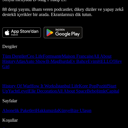
88 dergi yayını, ilham veren podcastler, dikey diziler ve yapay zekâ
destekli içerikler bir arada. Ekranlarınızı dik tutun.
Dergiler
Tüm Dergiler
Ceo Life
Formsante
Maison Française
All About
History
Atlas
Auto Show
B-Mag
Burda
Ev Bahçe
Evim
HELLO!
Hey
Girl
History Of War
How It Works
İstanbul Life
Kore Pop
Pozitif
Start
Up
Yacht
Level
Elle Decoration
All About Space
Bebeğimle
Capital
Sayfalar
Abonelik Paketleri
Hakkımızda
Künye
Bize Ulaşın
Koşullar