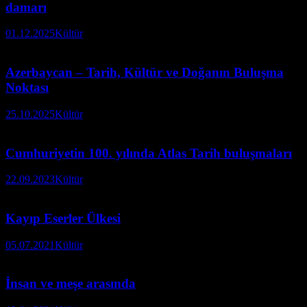
damarı
01.12.2025
Kültür
Azerbaycan – Tarih, Kültür ve Doğanın Buluşma
Noktası
25.10.2025
Kültür
Cumhuriyetin 100. yılında Atlas Tarih buluşmaları
22.09.2023
Kültür
Kayıp Eserler Ülkesi
05.07.2021
Kültür
İnsan ve meşe arasında