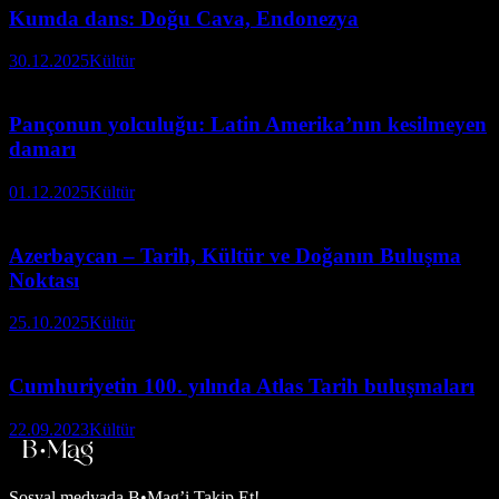
Kumda dans: Doğu Cava, Endonezya
30.12.2025
Kültür
Pançonun yolculuğu: Latin Amerika’nın kesilmeyen
damarı
01.12.2025
Kültür
Azerbaycan – Tarih, Kültür ve Doğanın Buluşma
Noktası
25.10.2025
Kültür
Cumhuriyetin 100. yılında Atlas Tarih buluşmaları
22.09.2023
Kültür
Sosyal medyada
B•Mag’i Takip Et!