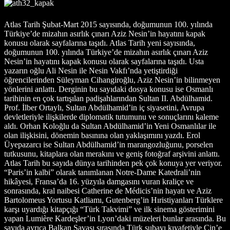
Atlas Tarih Şubat-Mart 2015 sayısında, doğumunun 100. yılında
Türkiye’de mizahın asırlık çınarı Aziz Nesin’in hayatını kapak
konusu olarak sayfalarına taşıdı. Atlas Tarih yeni sayısında,
doğumunun 100. yılında Türkiye’de mizahın asırlık çınarı Aziz
Nesin’in hayatını kapak konusu olarak sayfalarına taşıdı. Usta
yazarın oğlu Ali Nesin ile Nesin Vakfı’nda yetiştirdiği
öğrencilerinden Süleyman Cihangiroğlu, Aziz Nesin’in bilinmeyen
yönlerini anlattı. Derginin bu sayıdaki dosya konusu ise Osmanlı
tarihinin en çok tartışılan padişahlarından Sultan II. Abdülhamid.
Prof. İlber Ortaylı, Sultan Abdülhamid’in iç siyasetini, Avrupa
devletleriyle ilişkilerde diplomatik tutumunu ve sonuçlarını kaleme
aldı. Orhan Koloğlu da Sultan Abdülhamid’in Yeni Osmanlılar ile
olan ilişkisini, dönemin basınına olan yaklaşımını yazdı. Erol
Üyepazarcı ise Sultan Abdülhamid’in marangozluğunu, porselen
tutkusunu, kitaplara olan merakını ve geniş fotoğraf arşivini anlattı.
Atlas Tarih bu sayıda dünya tarihinden pek çok konuya yer veriyor.
“Paris’in kalbi” olarak tanımlanan Notre-Dame Katedrali’nin
hikâyesi, Fransa’da 16. yüzyıla damgasını vuran kraliçe ve
sonrasında, kral naibesi Catherine de Médicis’nin hayatı ve Aziz
Bartolomeus Yortusu Katliamı, Gutenberg’in Hıristiyanları Türklere
karşı uyardığı kitapçığı “Türk Takvimi” ve ilk sinema gösterimini
yapan Lumière Kardeşler’in Lyon’daki müzeleri bunlar arasında. Bu
sayıda ayrıca Balkan Savaşı sırasında Türk subayı kıyafetiyle Çin’e