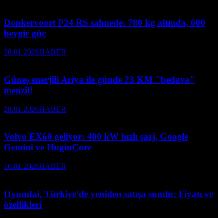
Donkervoort P24 RS sahnede: 780 kg altında, 600
beygir güç
28.01.2026
HABER
Güneş enerjili Ariya ile günde 23 KM "bedava"
menzil!
28.01.2026
HABER
Volvo EX60 geliyor: 400 kW hızlı şarj, Google
Gemini ve HuginCore
16.01.2026
HABER
Hyundai, Türkiye'de yeniden satışa sundu: Fiyatı ve
özellikleri