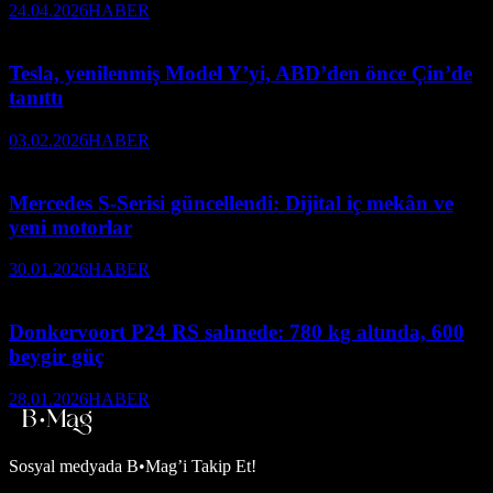
24.04.2026
HABER
Tesla, yenilenmiş Model Y’yi, ABD’den önce Çin’de
tanıttı
03.02.2026
HABER
Mercedes S-Serisi güncellendi: Dijital iç mekân ve
yeni motorlar
30.01.2026
HABER
Donkervoort P24 RS sahnede: 780 kg altında, 600
beygir güç
28.01.2026
HABER
Sosyal medyada
B•Mag’i Takip Et!