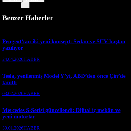
Benzer Haberler
Peugeot’tan iki yeni konsept: Sedan ve SUV baştan
yazılıyor
24.04.2026
HABER
Tesla, yenilenmiş Model Y’yi, ABD’den önce Çin’de
tanıttı
03.02.2026
HABER
Mercedes S-Serisi güncellendi: Dijital iç mekân ve
yeni motorlar
30.01.2026
HABER