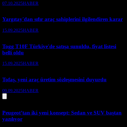
07.10.2025
HABER
Yargıtay'dan sıfır araç sahiplerini ilgilendiren karar
15.09.2025
HABER
Togg T10F Türkiye'de satışa sunuldu, fiyat listesi
belli oldu
15.09.2025
HABER
Tofaş, yeni araç üretim sözleşmesini duyurdu
09.09.2025
HABER
Peugeot’tan iki yeni konsept: Sedan ve SUV baştan
yazılıyor