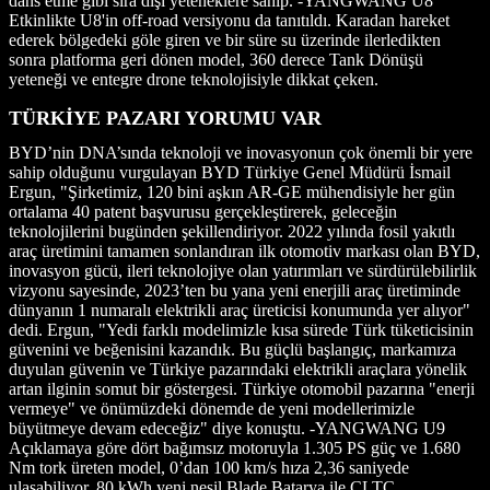
dans etme gibi sıra dışı yeteneklere sahip. -YANGWANG U8
Etkinlikte U8'in off-road versiyonu da tanıtıldı. Karadan hareket
ederek bölgedeki göle giren ve bir süre su üzerinde ilerledikten
sonra platforma geri dönen model, 360 derece Tank Dönüşü
yeteneği ve entegre drone teknolojisiyle dikkat çeken.
TÜRKİYE PAZARI YORUMU VAR
BYD’nin DNA’sında teknoloji ve inovasyonun çok önemli bir yere
sahip olduğunu vurgulayan BYD Türkiye Genel Müdürü İsmail
Ergun, "Şirketimiz, 120 bini aşkın AR-GE mühendisiyle her gün
ortalama 40 patent başvurusu gerçekleştirerek, geleceğin
teknolojilerini bugünden şekillendiriyor. 2022 yılında fosil yakıtlı
araç üretimini tamamen sonlandıran ilk otomotiv markası olan BYD,
inovasyon gücü, ileri teknolojiye olan yatırımları ve sürdürülebilirlik
vizyonu sayesinde, 2023’ten bu yana yeni enerjili araç üretiminde
dünyanın 1 numaralı elektrikli araç üreticisi konumunda yer alıyor"
dedi. Ergun, "Yedi farklı modelimizle kısa sürede Türk tüketicisinin
güvenini ve beğenisini kazandık. Bu güçlü başlangıç, markamıza
duyulan güvenin ve Türkiye pazarındaki elektrikli araçlara yönelik
artan ilginin somut bir göstergesi. Türkiye otomobil pazarına "enerji
vermeye" ve önümüzdeki dönemde de yeni modellerimizle
büyütmeye devam edeceğiz" diye konuştu. -YANGWANG U9
Açıklamaya göre dört bağımsız motoruyla 1.305 PS güç ve 1.680
Nm tork üreten model, 0’dan 100 km/s hıza 2,36 saniyede
ulaşabiliyor. 80 kWh yeni nesil Blade Batarya ile CLTC