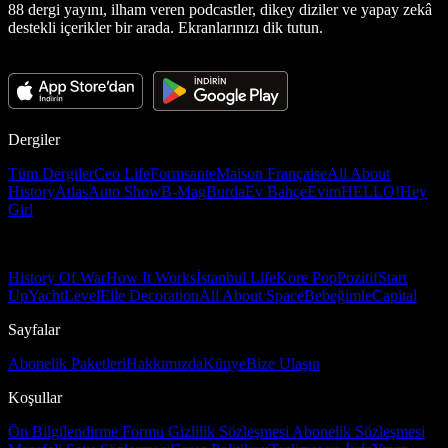
88 dergi yayını, ilham veren podcastler, dikey diziler ve yapay zekâ
destekli içerikler bir arada. Ekranlarınızı dik tutun.
Dergiler
Tüm Dergiler
Ceo Life
Formsante
Maison Française
All About
History
Atlas
Auto Show
B-Mag
Burda
Ev Bahçe
Evim
HELLO!
Hey
Girl
History Of War
How It Works
İstanbul Life
Kore Pop
Pozitif
Start
Up
Yacht
Level
Elle Decoration
All About Space
Bebeğimle
Capital
Sayfalar
Abonelik Paketleri
Hakkımızda
Künye
Bize Ulaşın
Koşullar
Ön Bilgilendirme Formu
Gizlilik Sözleşmesi
Abonelik Sözleşmesi