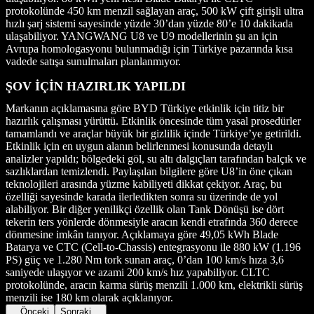
protokolünde 450 km menzil sağlayan araç, 500 kW çift girişli ultra
hızlı şarj sistemi sayesinde yüzde 30’dan yüzde 80’e 10 dakikada
ulaşabiliyor. YANGWANG U8 ve U9 modellerinin şu an için
Avrupa homologasyonu bulunmadığı için Türkiye pazarında kısa
vadede satışa sunulmaları planlanmıyor.
ŞOV İÇİN HAZIRLIK YAPILDI
Markanın açıklamasına göre BYD Türkiye etkinlik için titiz bir
hazırlık çalışması yürüttü. Etkinlik öncesinde tüm yasal prosedürler
tamamlandı ve araçlar büyük bir gizlilik içinde Türkiye’ye getirildi.
Etkinlik için en uygun alanın belirlenmesi konusunda detaylı
analizler yapıldı; bölgedeki göl, su altı dalgıçları tarafından balçık ve
sazlıklardan temizlendi. Paylaşılan bilgilere göre U8’in öne çıkan
teknolojileri arasında yüzme kabiliyeti dikkat çekiyor. Araç, bu
özelliği sayesinde karada ilerledikten sonra su üzerinde de yol
alabiliyor. Bir diğer yenilikçi özellik olan Tank Dönüşü ise dört
tekerin ters yönlerde dönmesiyle aracın kendi etrafında 360 derece
dönmesine imkân tanıyor. Açıklamaya göre 49,05 kWh Blade
Batarya ve CTC (Cell-to-Chassis) entegrasyonu ile 880 kW (1.196
PS) güç ve 1.280 Nm tork sunan araç, 0’dan 100 km/s hıza 3,6
saniyede ulaşıyor ve azami 200 km/s hız yapabiliyor. CLTC
protokolünde, aracın karma sürüş menzili 1.000 km, elektrikli sürüş
menzili ise 180 km olarak açıklanıyor.
Önceki
Sonraki