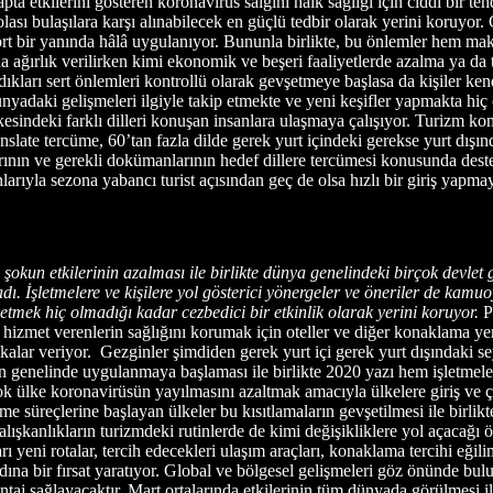
a etkilerini gösteren koronavirüs salgını halk sağlığı için ciddi bir te
fe olası bulaşılara karşı alınabilecek en güçlü tedbir olarak yerini koru
dört bir yanında hâlâ uygulanıyor. Bununla birlikte, bu önlemler hem ma
tına ağırlık verilirken kimi ekonomik ve beşeri faaliyetlerde azalma y
dıkları sert önlemleri kontrollü olarak gevşetmeye başlasa da kişiler ken
nyadaki gelişmeleri ilgiyle takip etmekte ve yeni keşifler yapmakta hiç 
ülkesindeki farklı dilleri konuşan insanlara ulaşmaya çalışıyor. Turiz
anslate tercüme, 60’tan fazla dilde gerek yurt içindeki gerekse yurt dış
rının ve gerekli dokümanlarının hedef dillere tercümesi konusunda dest
onlarıyla sezona yabancı turist açısından geç de olsa hızlı bir giriş yapm
kun etkilerinin azalması ile birlikte dünya genelindeki birçok devlet ge
ı. İşletmelere ve kişilere yol gösterici yönergeler ve öneriler de kamuo
tmek hiç olmadığı kadar cezbedici bir etkinlik olarak yerini koruyor.
Pa
met verenlerin sağlığını korumak için oteller ve diğer konaklama yer
ifikalar veriyor. Gezginler şimdiden gerek yurt içi gerek yurt dışındaki s
un genelinde uygulanmaya başlaması ile birlikte 2020 yazı hem işletme
ok ülke koronavirüsün yayılmasını azaltmak amacıyla ülkelere giriş ve çık
e süreçlerine başlayan ülkeler bu kısıtlamaların gevşetilmesi ile birlikte
alışkanlıkların turizmdeki rutinlerde de kimi değişikliklere yol açacağı
ı yeni rotalar, tercih edecekleri ulaşım araçları, konaklama tercihi eği
k adına bir fırsat yaratıyor. Global ve bölgesel gelişmeleri göz önünde bu
aj sağlayacaktır. Mart ortalarında etkilerinin tüm dünyada görülmesi il