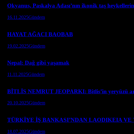
Okyanus, Paskalya Adası’nın ikonik taş heykellerini
16.11.2025
Gündem
HAYAT AĞACI BAOBAB
19.02.2025
Gündem
Nepal: Dağ gibi yaşamak
11.11.2025
Gündem
BİTLİS NEMRUT JEOPARKI: Bitlis’in yeryüzü ar
20.10.2025
Gündem
TÜRKİYE İŞ BANKASI’NDAN LAODIKEIA VE
18.07.2025
Gündem