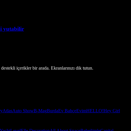
 yutabilir
estekli içerikler bir arada. Ekranlarınızı dik tutun.
ry
Atlas
Auto Show
B-Mag
Burda
Ev Bahçe
Evim
HELLO!
Hey Girl
Yacht
Level
Elle Decoration
All About Space
Bebeğimle
Capital