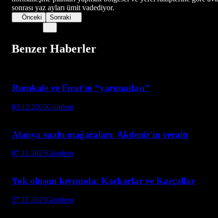
sonrası yaz ayları ümit vadediyor.
Önceki
Sonraki
Benzer Haberler
Rumkale ve Fırat’ın “yarımadası”
03.12.2025
Gündem
Alanya sualtı mağaraları: Akdeniz'in yeraltı
07.11.2025
Gündem
Yok oluşun kıyısında: Kaçkarlar ve Karçallar
27.11.2025
Gündem