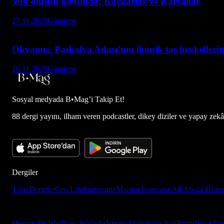
Yok oluşun kıyısında: Kaçkarlar ve Karçallar
27.11.2025
Gündem
Okyanus, Paskalya Adası’nın ikonik taş heykellerini
16.11.2025
Gündem
Sosyal medyada
B•Mag’i Takip Et!
88 dergi yayını, ilham veren podcastler, dikey diziler ve yapay zekâ d
Dergiler
Tüm Dergiler
Ceo Life
Formsante
Maison Française
All About Histo
History Of War
How It Works
İstanbul Life
Kore Pop
Pozitif
Start Up