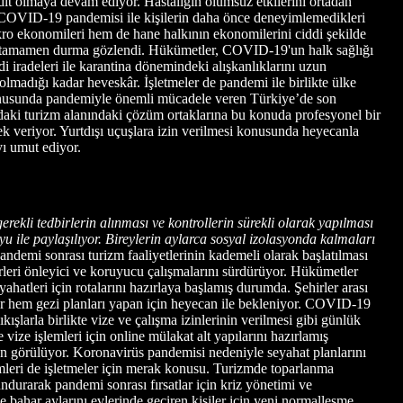
hdit olmaya devam ediyor. Hastalığın olumsuz etkilerini ortadan
yor. COVID-19 pandemisi ile kişilerin daha önce deneyimlemedikleri
kro ekonomileri hem de hane halkının ekonomilerini ciddi şekilde
a da tamamen durma gözlendi. Hükümetler, COVID-19'un halk sağlığı
di iradeleri ile karantina dönemindeki alışkanlıklarını uzun
olmadığı kadar heveskâr. İşletmeler de pandemi ile birlikte ülke
m konusunda pandemiyle önemli mücadele veren Türkiye’de son
ındaki turizm alanındaki çözüm ortaklarına bu konuda profesyonel bir
ek veriyor. Yurtdışı uçuşlara izin verilmesi konusunda heyecanla
ayı umut ediyor.
rekli tedbirlerin alınması ve kontrollerin sürekli olarak yapılması
yu ile paylaşılıyor. Bireylerin aylarca sosyal izolasyonda kalmaları
ndemi sonrası turizm faaliyetlerinin kademeli olarak başlatılması
leri önleyici ve koruyucu çalışmalarını sürdürüyor. Hükümetler
eyahatleri için rotalarını hazırlaya başlamış durumda. Şehirler arası
ler hem gezi planları yapan için heyecan ile bekleniyor. COVID-19
ışlarla birlikte vize ve çalışma izinlerinin verilmesi gibi günlük
 vize işlemleri için online mülakat alt yapılarını hazırlamış
 ön görülüyor. Koronavirüs pandemisi nedeniyle seyahat planlarını
limleri de işletmeler için merak konusu. Turizmde toparlanma
lundurarak pandemi sonrası fırsatlar için kriz yönetimi ve
e bahar aylarını evlerinde geçiren kişiler için yeni normalleşme