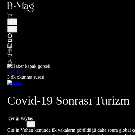
Gündem
3 dk okunma süresi
Covid-19 Sonrası Turizm
İçeriği Paylaş
Çin’in Vuhan kentinde ilk vakaların görüldüğü daha sonra global çapta