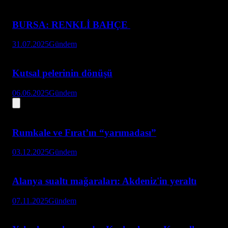
BURSA: RENKLİ BAHÇE
31.07.2025
Gündem
Kutsal pelerinin dönüşü
06.06.2025
Gündem
Rumkale ve Fırat’ın “yarımadası”
03.12.2025
Gündem
Alanya sualtı mağaraları: Akdeniz'in yeraltı
07.11.2025
Gündem