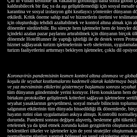
Çin’in Vuhan kentinde ilk vakaların görüldüğü daha sonra global çapt
kaldırabilecek bir ilaç ya da aşı geliştirilemediği için sosyal mesa
karantina ve sosyal izolasyon gibi kısıtlayıcı yöntemler dünyanın 
etkiledi. Kritik öneme sahip mal ve hizmetlerin üretimi ve teslima
için oluşturduğu tehdidi azaltabilmek ve kontrol altına almak için al
dönemler sürdürebilir. Bu süreçte hem işletmeler hem de bireyler dü
içindeki azalan pazar paylarını artırabilmek için dünyanın birçok 
dönemde HotelRunner ile yaptığı işbirliği ile de destek veren Protr
hizmet sağlayarak turizm işletmelerinin web sitelerinin, uygulamala
turizm faaliyetlerini arttırmayı bekleyen işletmeler, çoklu dil opsiy
Koronavirüs pandemisinin kısmen kontrol altına alınması ve global şo
koşulu ile seyahat kısıtlamalarını kademeli olarak kaldırmaya başlad
ve yaz mevsiminin etkilerini göstermeye başlaması sonrası seyahat e
tüm dünyanın gündeminde yerini koruyor. Hem konukların hem de hiz
birtakım protokoller geliştirerek kriterleri sağlayan işletmelere sert
seyahat yasaklarının gevşetilmesi, sosyal mesafe bilincinin toplum
salgınının etkilerinin tüm dünyada hissedildiği ilk dönemlerde, birç
hayatın rutini olan uygulamaları askıya almıştı. Kontrollü normalleşm
durumda. Pandemi sonrası değişen alışveriş, beslenme gibi tüketici 
ertelemek ya da iptal etmek zorunda kalan gezginlerin oluşturacaklar
beklentileri ülkeler ve işletmeler için de yeni stratejiler oluşturma
normalleşme planları yapmak bölgesel ve yerel rakiplerine göre avant