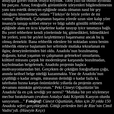
anlayışla görsel olarak ortaya koymak. Tabii yazı da bunun ayrılmaz
bir parçası. Amaç fotoğrafik görüntülerle izleyenleri bilgilendirmenin
yanı sıra estetik deneyim eşliğinde orada olmanın nasıl bir şey
olduğunu hissettirmek, onlara “Türkiye’de böyle yerler de mi
varmış” dedirtmek. Çalışmanın başarısı yörede uzun süre kalıp yöre
insanıyla tanışıp sohbet etmeye ve bilgi sahibi gönüllü rehberler
eşliğinde alanı en ücra köşelerine kadar tarayıp iyice tanımaya bağlı.
Bu yerel rehberlere kendi yörelerinde hiç gitmedikleri, bilmedikleri
bir yerleri, yeni bir şeyleri keşfettirmeyi başarırsanız ancak bu iş
olmuş demektir. Bana rehberlik edenlere bir noktadan sonra benim
rehberlik etmeye başlamam her seferinde mutlaka tekrarlanan en
ilginç deneyimlerimden biri oldu. Anadolu’nun bozulmamış
doğasını, kırsal yaşamın ve çalışmanın geleneksel unsurlarını,
kültürel mirasını çarpık bir modernleşme karşısında bozulmadan,
kaybolmadan belgelemek, Anadolu projemin başlıca
motivasyonlarından biri. Gerçekten de çektiğim fotoğrafların çoğu,
anında tarihsel belge niteliği kazanmakta. Yine de Anadolu’nun
çeşitliliği o kadar zengin, mirasının derinliği o kadar fazla ki,
tahribatın hızına karşın önümüzdeki yıllarda da projenin aynen
devamını mümkün görüyorum.” Peki Cüneyt Oğuztüzün’ün
Anadolu’da en çok sevdiği yer neresi? “Mutlaka bir yer söylemeye
mecbur bırakılırsam cevabım Antalya’daki Köprülü Kanyon olurdu
sanıyorum…”
Fotoğraf:
Cüneyt Oğuztüzün, Atlas için 20 yılda 150
Anadolu seferi gerçekleştirdi. Gittiği yerlerden biri de Rize’nin Cimil
Vadisi’ydi. (Hüseyin Keçe)