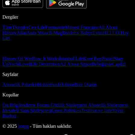
Dergiler
Tüm Dergiler
Ceo Life
Formsante
Maison Française
All About
History
Atlas
Auto Show
B-Mag
Burda
Ev Bahçe
Evim
HELLO!
Hey
Girl
History Of War
How It Works
İstanbul Life
Kore Pop
Pozitif
Start
Up
Yacht
Level
Elle Decoration
All About Space
Bebeğimle
Capital
Sayfalar
Abonelik Paketleri
Hakkımızda
Künye
Bize Ulaşın
Koşullar
Ön Bilgilendirme Formu
Gizlilik Sözleşmesi
Abonelik Sözleşmesi
Mesafeli Satış Sözleşmesi
Çerez Politikası
Teslimat ve İade
Yayın
İlkeleri
© 2025
bmag
- Tüm hakları saklıdır.