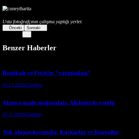
Usta fotoğrafçının çalışma yaptığı yerler.
Önceki
Sonraki
Benzer Haberler
Rumkale ve Fırat’ın “yarımadası”
03.12.2025
Gündem
Alanya sualtı mağaraları: Akdeniz'in yeraltı
07.11.2025
Gündem
Yok oluşun kıyısında: Kaçkarlar ve Karçallar