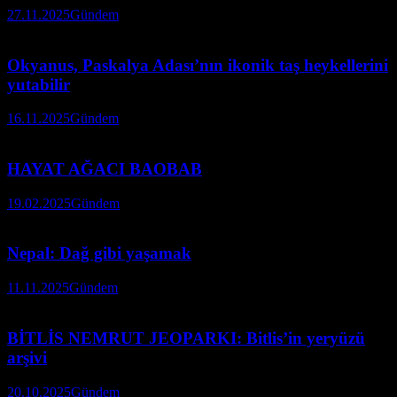
27.11.2025
Gündem
Okyanus, Paskalya Adası’nın ikonik taş heykellerini
yutabilir
16.11.2025
Gündem
HAYAT AĞACI BAOBAB
19.02.2025
Gündem
Nepal: Dağ gibi yaşamak
11.11.2025
Gündem
BİTLİS NEMRUT JEOPARKI: Bitlis’in yeryüzü
arşivi
20.10.2025
Gündem