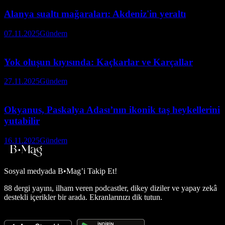
Alanya sualtı mağaraları: Akdeniz'in yeraltı
07.11.2025
Gündem
Yok oluşun kıyısında: Kaçkarlar ve Karçallar
27.11.2025
Gündem
Okyanus, Paskalya Adası’nın ikonik taş heykellerini
yutabilir
16.11.2025
Gündem
Sosyal medyada
B•Mag’i Takip Et!
88 dergi yayını, ilham veren podcastler, dikey diziler ve yapay zekâ
destekli içerikler bir arada. Ekranlarınızı dik tutun.