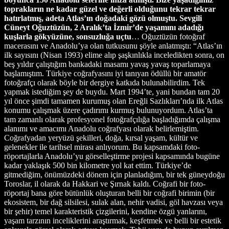
toprakların ne kadar güzel ve değerli olduğunu tekrar tekrar
hatırlatmış, adeta Atlas’ın doğadaki gözü olmuştu. Sevgili
Cüneyt Oğuztüzün, 2 Aralık’ta İzmir’de yaşamını adadığı
kuşlarla gökyüzüne, sonsuzluğa uçtu
… Oğuztüzün fotoğraf
macerasını ve Anadolu’ya olan tutkusunu şöyle anlatmıştı: “Atlas’ın
ilk sayısını (Nisan 1993) elime alıp şaşkınlıkla inceledikten sonra, on
beş yıldır çalıştığım bankadaki masamı yavaş yavaş toparlamaya
başlamıştım. Türkiye coğrafyasını iyi tanıyan ödüllü bir amatör
fotoğrafçı olarak böyle bir dergiye katkıda bulunabilirdim. Tek
yapmak istediğim şey de buydu. Mart 1994’te, yani bundan tam 20
yıl önce şimdi tamamen kurumuş olan Ereğli Sazlıkları’nda ilk Atlas
konumu çalışmak üzere çadırımı kurmuş bulunuyordum. Atlas’ta
tam zamanlı olarak profesyonel fotoğrafçılığa başladığımda çalışma
alanımı ve amacımı Anadolu coğrafyası olarak belirlemiştim.
Coğrafyadan yeryüzü şekilleri, doğa, kırsal yaşam, kültür ve
gelenekler ile tarihsel mirası anlıyorum. Bu kapsamdaki foto-
röportajlarla Anadolu’yu görselleştirme projesi kapsamında bugüne
kadar yaklaşık 500 bin kilometre yol kat ettim. Türkiye’de
gitmediğim, önümüzdeki dönem için planladığım, bir tek güneydoğu
Toroslar, il olarak da Hakkari ve Şırnak kaldı. Coğrafi bir foto-
röportaj bana göre bütünlük oluşturan belli bir coğrafi birimin (bir
ekosistem, bir dağ silsilesi, sulak alan, nehir vadisi, göl havzası veya
bir şehir) temel karakteristik çizgilerini, kendine özgü yanlarını,
yaşam tarzının inceliklerini araştırmak, keşfetmek ve belli bir estetik