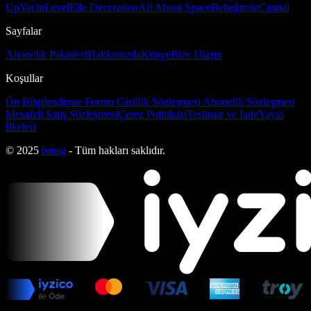
Up
Yacht
Level
Elle Decoration
All About Space
Bebeğimle
Capital
Sayfalar
Abonelik Paketleri
Hakkımızda
Künye
Bize Ulaşın
Koşullar
Ön Bilgilendirme Formu
Gizlilik Sözleşmesi
Abonelik Sözleşmesi
Mesafeli Satış Sözleşmesi
Çerez Politikası
Teslimat ve İade
Yayın
İlkeleri
© 2025
bmag
- Tüm hakları saklıdır.