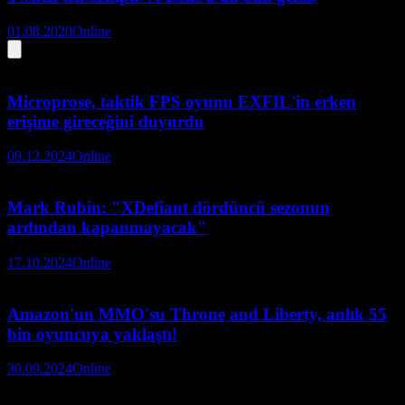
01.08.2020
Online
Microprose, taktik FPS oyunu EXFIL'in erken
erişime gireceğini duyurdu
09.12.2024
Online
Mark Rubin: "XDefiant dördüncü sezonun
ardından kapanmayacak"
17.10.2024
Online
Amazon'un MMO'su Throne and Liberty, anlık 55
bin oyuncuya yaklaştı!
30.09.2024
Online