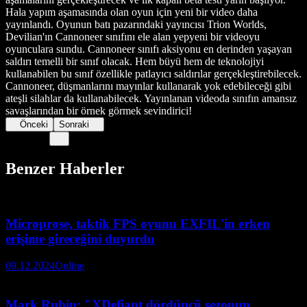
Hala yapım aşamasında olan oyun için yeni bir video daha
yayınlandı. Oyunun batı pazarındaki yayıncısı Trion Worlds,
Devilian'ın Cannoneer sınıfını ele alan yepyeni bir videoyu
oyunculara sundu. Cannoneer sınıfı aksiyonu en derinden yaşayan
saldırı temelli bir sınıf olacak. Hem büyü hem de teknolojiyi
kullanabilen bu sınıf özellikle patlayıcı saldırılar gerçekleştirebilecek.
Cannoneer, düşmanlarını mayınlar kullanarak yok edebileceği gibi
ateşli silahlar da kullanabilecek. Yayınlanan videoda sınıfın amansız
savaşlarından bir örnek görmek sevindirici!
Önceki
Sonraki
Benzer Haberler
Microprose, taktik FPS oyunu EXFIL'in erken
erişime gireceğini duyurdu
09.12.2024
Online
Mark Rubin: "XDefiant dördüncü sezonun