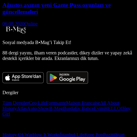
Ağustos ayının yeni Game Pass oyunları ve
güncellemeleri
06.08.2020
Online
Sosyal medyada
B•Mag’i Takip Et!
88 dergi yayını, ilham veren podcastler, dikey diziler ve yapay zekâ
destekli içerikler bir arada. Ekranlarınızı dik tutun.
Dergiler
Tüm Dergiler
Ceo Life
Formsante
Maison Française
All About
History
Atlas
Auto Show
B-Mag
Burda
Ev Bahçe
Evim
HELLO!
Hey
Girl
History Of War
How It Works
İstanbul Life
Kore Pop
Pozitif
Start