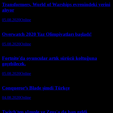
Transformers, World of Warships evrenindeki yerini
alıyor
05.08.2020
Online
Overwatch 2020 Yaz Olimpiyatları başladı!
05.08.2020
Online
Fortnite'da oyuncular artık sürücü koltuğuna
geçebilecek.
05.08.2020
Online
Conqueror’s Blade şimdi Türkçe
04.08.2020
Online
Twitch'ten s1mple ve Zeus'a da ban geldi.