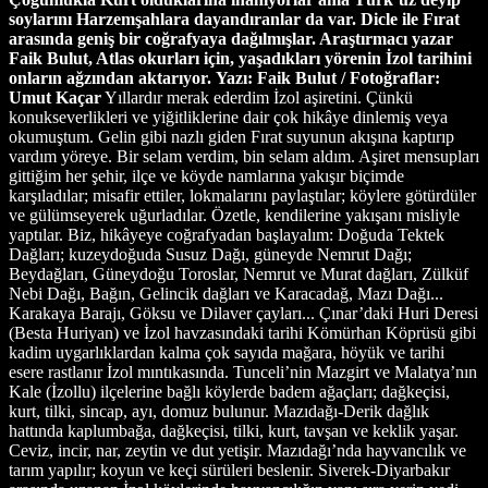
soylarını Harzemşahlara dayandıranlar da var. Dicle ile Fırat
arasında geniş bir coğrafyaya dağılmışlar. Araştırmacı yazar
Faik Bulut, Atlas okurları için, yaşadıkları yörenin İzol tarihini
onların ağzından aktarıyor.
Yazı: Faik Bulut / Fotoğraflar:
Umut Kaçar
Yıllardır merak ederdim İzol aşiretini. Çünkü
konukseverlikleri ve yiğitliklerine dair çok hikâye dinlemiş veya
okumuştum. Gelin gibi nazlı giden Fırat suyunun akışına kaptırıp
vardım yöreye. Bir selam verdim, bin selam aldım. Aşiret mensupları
gittiğim her şehir, ilçe ve köyde namlarına yakışır biçimde
karşıladılar; misafir ettiler, lokmalarını paylaştılar; köylere götürdüler
ve gülümseyerek uğurladılar. Özetle, kendilerine yakışanı misliyle
yaptılar. Biz, hikâyeye coğrafyadan başlayalım: Doğuda Tektek
Dağları; kuzeydoğuda Susuz Dağı, güneyde Nemrut Dağı;
Beydağları, Güneydoğu Toroslar, Nemrut ve Murat dağları, Zülküf
Nebi Dağı, Bağın, Gelincik dağları ve Karacadağ, Mazı Dağı...
Karakaya Barajı, Göksu ve Dilaver çayları... Çınar’daki Huri Deresi
(Besta Huriyan) ve İzol havzasındaki tarihi Kömürhan Köprüsü gibi
kadim uygarlıklardan kalma çok sayıda mağara, höyük ve tarihi
esere rastlanır İzol mıntıkasında. Tunceli’nin Mazgirt ve Malatya’nın
Kale (İzollu) ilçelerine bağlı köylerde badem ağaçları; dağkeçisi,
kurt, tilki, sincap, ayı, domuz bulunur. Mazıdağı-Derik dağlık
hattında kaplumbağa, dağkeçisi, tilki, kurt, tavşan ve keklik yaşar.
Ceviz, incir, nar, zeytin ve dut yetişir. Mazıdağı’nda hayvancılık ve
tarım yapılır; koyun ve keçi sürüleri beslenir. Siverek-Diyarbakır