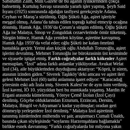
Sabahattin Zaim, Milli Gazete’de bu ağanın iyiliklerinden çokça
bahsetmiş. Kurtuluş Savaşı sırasında yararlı işler yapmış. Şeyh Said
İsyanı (1925) sonrasında ağalığın tasfiyesi gerekçesiyle Adana,
Ceyhan ve Maraş’a sürülmüş. Oğlu Şükrü Ağa, aşiret işleriyle
meşgul olmuş. Adana’da tahsis edilen toprağı kabul etmeyip ocağına
dönmüş. Hamık Ağa, 1936’da Çorum’a sürgün edilmiş. Oğlu Şükrü
Ağa ise Malatya, Sinop ve Zonguldak cezaevlerinde ömür tüketmiş.
Sürgün bitince, Hamık Ağa yeniden köyüne, aşiretine kavuşmuş.
Hamık Ağa 1959’da vefat eder; oğlu Şükrü ise kalan ömrünü
hastalıkla geçirir. Yerini alan küçük oğlu Abdullah Torunoğlu, aşiret
işlerini devralmış. Mehmet Torunoğlu ise bürokrasinin üst kesiminde
ve siyasetle iştigal etmiş.
Farklı coğrafyalar farklı kökenler
Aşiret mensupları, “İzol” adına farklı anlamlar yüklüyorlar. Avukat Welat İzol (34), aile büyüklerinden duyduğunu aktarıyor: “Köprü, iz süren, atasının izinden giden.” Siverek Taşlıköy’deki amcası ve aşiret ileri geleni Mehmet İzol (60) tarihi anlamına işaret ediyor: “Karacadağ yöresinin eski adı İzala imiş. Siverek Kalesi’ne de aynı isim verilmiş. İzol kavmi, İÖ 10. yüzyıldan beri bu mıntıkada yaşamış. Mardin ile Ergani arasında kümelenmiş. Yöreye Çemê İzolan (İzol Çayı) denilmiş. Göçebe olduklarından Erzurum, Erzincan, Dersim, Malatya, Bingöl ve Adıyaman’a kadar yayılmışlar; oradan geri dönmeyip yerleşenlere İzol denilmiş.” Malatya İzol aşiretinin tanınmış isimlerinden mühendis ve şair, araştırmacı Cumali Ünaldı, basında çıkan söyleşisinde “soylarını Harzemşahlara bağlamakla” birlikte esnek davranmış: “Farklı coğrafyalarda bir milyona yakın (muhtemelen 200-500 bin) insanı barındıran İzollar; kimi yerde kendilerini Kürt, Zaza veya Türk olarak ifade ederler. Aşirette her düşüncede insan var: (İsyan sürgünü) Hemşikli Hamik Ağa, Urfa’nın kurtuluşunda büyük gayreti olan Bozan Ağa ve bağımsız milletvekili Ahmet Türk gibi.” Gerisini biz tamamlayalım: Eskiden Adalet Partisi’nden Malatya Belediye Başkanı olan (ve bir siyasi suikasta kurban giden) Hamit Fendoğlu. Zülfikar İzol ve aile çevresi (Urfa) ile M. Murtaza Yetiş (Adıyaman) AKP saflarında siyaset yapıyorlar. Aşiret işlerini babası Zülfikar Ağa’dan devralan Cihan İzol’a göre; aşiret siyasallaşıyor ve modernleşiyor. Farklı siyasi görüşlere rağmen aşiret birbirine bağlı; sürekli yardımlaşma ve dayanışma içinde. Sahiplenme yıllık aşiret yemeği davetlerinde, yoksullara yardımda ve öğrencilere burs vermede, muhtacı korumada kendini gösteriyor. Buna Adıyaman’da tanık olduk: İZOL-DER yöneticileri, Bölükyayla’da iki ayrı partiden belediye adayı olanları ziyaret edip başarı dilediler. Aşiret mensuplarının menfaati için çalışmalarını önerdiler. Siverek, Mardin ve Urfa’da benzer ilişkiler yaşandı. Resmi tarih tezini benimseyen kimi araştırmacılar, İzolları ya Avşar veya Harzemşahlara bağlayarak Türk boyu gibi gösteriyorlar. 1930’larda Erzincan valisi olan Ali Kemali’ye göre; Hazollu, Hizollu diye bilinen İzol aşireti Kürt kökenlidir. Mersin’de oturan medyatik işadamı ve yazar Hamit İzol (Siverek), Mehmet İzol (Siverek), Hacı Mahmut İzol (Urfa), aşiret Mehmet Işık (Adıyaman) ve aşiret genelinin benimsediği ortak görüş şudur: “Arasında bazı oymak ve aileler Türk olsa veya kendilerini öyle saysa bile, İzol aşireti aslında Kürt kökenlidir. Kürtçe konuşur. Ağırlıklı olarak Sünni inançlıdır. Dersim yöresindekiler Alevi Kızılbaş inancına sahipler. Onlar, kendilerine Hizol (İzol) derler. Bu haliyle İzol aşireti, ilginç bir mozaiktir. Urfa, Siverek, Diyarbakır, Adıyaman, Kahta, Malatya, Elazığ ve Mazgirt gibi Dicle ve Fırat suları arasında kalan alanlar, bin yıllardan beri baba ocağıdır. Yavuz Sultan Selim, Şah İsmail’e karşı savunma mevzilerini sağlamlaştırmak amacıyla İzol aşiret mensuplarını Fırat Nehri’nin iki yakasına yerleştirmiş. Bundan ötürü bazen ‘berfırati’ diye anılırlar. Bizans ve Selçuklulardan önce bu coğrafyadaydık.” Diyarbakır İzol Yardımlaşma ve Dayanışma Derneği (İZOL-DER) Başkanı Hasan Doğan, İZOL-DER Adıyaman Başkanı Ramazan Işık ve Dr. Adem Avcıkıran (Diyarbakır) aşiret tarihi konusunda ayrıntı veriyorlar: “Aşiretin yazılı, gerçek bir tarihi yok. Rivayete dayalı olanların bazıları doğru, bazıları yanlış. Harzemşahlardan olduğumuz ve Horasan’dan geldiğimiz yolundaki tezin temeli çürüktür; resmi tarihtir. Çünkü Harzemşahların Türk olup olmadıkları bile tartışmalıdır. Ortaçağ bilim adamlarından Biruni, Zemahşeri ve İbn Hurdadbe, Harzemşahları Soğd soyuna ve İrani kavimlere bağlamışlar. Harzemşahlar, yüzyıllar sonra yurtlarına gelen Türklerle tanışmış, belli oranda Fars ve Türk kültürünü harmanlamışlar. Kürt kökenli komutan Selahaddin Eyyubi’nin üç hassa alayından biri İzol aşiretinden oluşmuş; Araplarla, Haçlılarla çatışmış. Bir kısmı kalmış, bir kısmı dönmüş. Kalanlar Halep, Şam ve Rakka şehirlerinde yerleşmişler; sayıları 50 bin kadardır. Kilis’tekilerin nine ve dedeleri hâlâ Kürtçe, çocukları ise Türkçe konuşurlar. Dönenler boş arazi bulamayınca daha doğuya (Elazığ, Bingöl, Dersim, Erzurum, Van, Zağros’a) yönelmişler. Baba ocakları Karacadağ (Siverek) ile Boğazkaya çevresidir. Dokuz kuşağa kadar atamızı sayabiliyoruz. Hepsi de Kürt dili ve kimliğiyle bilinmiş.” Mehmet Işık (Adıyaman), “Vallahi Kürtler olarak kendimize sahip çıkmadan gerçek halk ve evrensel insan olamayız. Kürtçeyi öldürmek, katliamla eşdeğerdir” diyor. İZOL-DER yönetiminden Hasan Doğan, Haşim Doğan ve Abdullah Demir’in gösterdikleri mühürlü aile soyağacının tarihi 1159 Hicri yılına aitti. Osmanlı tahrir defterlerinde Elazığ (Baskil köyü), Dersim, Malatya, Diyarbakır, Urfa ve Rakka (Suriye) yöresindeki İzol köylerine ilişkin bazı kayıtların tarihi 1400 yılından başlar, 1900’lere kadar sürer. 17. yüzyıl gezgini Evliya Çelebi, Seyahatnamesi’nde İzol aşiretinin 1600’lü yıllarda Urfa’dan geldiğini ve Darahini’de onlara misafir olduğunu yazar. İzolların Pazuki aşiretlerine karşı savaştıkları; 4. Murat’ın Revan seferine katıldıkları belirtilir. Osmanlı devrinde İzolların Cizre mirleri Bedirhanilerle akrabalıkları ve Viranşehir’deki Mılli aşiretiyle yakınlıklarına dair çok sayıda hikâye bulunur. Varto dolayındaki meşhur Cibranlı aşiretiyle ilişkileri iyiymiş. Malatya İZOL-DER yöneticilerinden Mehmet Tokmak ile Mehmet Bilik, gerçek tarihi bilgi elde edebilmek amacıyla arayışa başlamış; diğer illerdeki aşiret akrabalarıyla irtibat halindeler. Kale ilçesindekilerin Kürtçeyi neredeyse unuttuklarını belirtiyorlar. Geçmiş iktidarlarda üst düzey yöneticilik yapmış ekonomist M. Nuri Karakuş (69), eskiden Malatya İzol aşiretinin bir önderine Abdullah Ağa denildiğini; il merkezine göçtüklerinde babasının ise “Kürt Cumo” lakabıyla anıldığını söyledi. Sakarya’da yaşayan ama memleket hasretiyle gelip Kale ilçesinde “Doktorun Bahçesi” adıyla, doğayla barışık bir restoran açan Dr. Celal Öztürk şu notu düşüyor: “Kürt kökenliyiz. Siverek’ten gelmişiz. Kale ilçesinde kalanlar kalmış, kalmayanlar Tunceli Mazgirt’e geçmişler. Kale adını beğenmiyoruz; ilçeye eski ismi olan İzollu konulması için girişimde bulunduk. İpek Yolu, Kuş Sarayı, gözetleme kuleleri ve benzeri tarihi eserler, Karakaya Barajı sularına gömüldü. Aşiret yapısı dağıldı.” Aynı yöreyi gezdirmek üzere bize fedakârca yardımcı olan İlyas Tokmak, ilçeye bağlı 28 İzol köyünden söz etti: “Eskiden yetiştirilen üzüm, dut ve hayvancılık, yerini kaysı ve balıkçılığa bıraktı. Baz istasyonları bağcılığı olumsuz etkiliyor. İstanbul’a yoğun göç var. Genelde tekstil ve deri işlerinde çalışıyorlar. Yazın kısa süreliğine geliyorlar. Buradaki gelenek ve görenekler modernleşti. Kürtçe ile Türkçe yarı yarıya konuşuluyor.” İzollar Mardin Derik’e bağlı beş köyde yoğunlaşıyor. Sınıra yakın verimli ovadaki Atlı köyünde, meşhur Türk ailesinin yerleştiği ve bir zamanlar Sinan Ağa’nın (Ahmet Türk’ün babası) ikamet ettiği Kanco Konağı (Qesra Qenco) bulunuyor. Eskiden gözetleme kulesi olarak kullanılmış. Tarihi, 1800’lü yıllara denk düşüyor. Konak taş yapıdan oluşuyor; içinde Eski Yunan-Roma dönemine ait taş kapılar ve sütunlar bulunuyor. Konak aşiret barışları, sosyal ve politik olayların ünlü mekânı sayılır. Kızıltepe ve Mazıdağı arasındaki yükseltilerde hayranlık uyandıracak derecede manzaralı köy ve mezralar sıralanmış. Birkaçı 1925 isyanı ve 1990’lardaki çatışmalar sebebiyle üç kez yakılıp yıkılmış ve boşaltılmış. Tunceli Mazgirt yöresinde Kızılbaş Alevi inancındaki Alevilerin yoğun oldukları 30-40 köy bulunuyor. Yedi, sekiz köyde başka aşiretlerden insanlar da var. Köylerin çoğu Peri Çayı’nın iki yakasında. Şehirlerarası şoförlük yapan Mazlum Yıldırım (52), büyüklerin anlatımlarına dayanarak şunu söylüyor: “Aşiret Horasan yöresinden gelip öncelikle Geçitveren (Riçik) köyünü mekân tutmuş; ardından Malatya ve Siverek mıntıkasında akrabalarına gitmiş; konargöçer olarak yaylaya gidenlerin bir kısmı Mazgirt’te, diğerleriyse Karacadağ ve Kale köylerinde yerleşmişler. Eski reislerimiz Gedik ve Himmet ağa imişler.” Ali Doğan (Diyarbakır), 93 yaşında; 28 yıl muhtarlık yapmış. Aşiretin geçmiş yaşamına ilişkin söylediklerini Mahmut İzol (Urfa) ve Mehmet Işık’ın (Adıyaman) anlatımlarıyla birleştirdik: “Eskiden başlık vardı; şimdi yok. Kız kaçırma olaylarında cezalı başlık kesilirdi. Düğünlerde kadın erkek birlikte halaya durmazlardı. Zakirler (dengbejler), ağa konağında hikâye, türkü, destan söyler; aşiret olaylarını anlatırlardı. Kimi zaman ağaların divanındaki zakirler, diğer aşiret dengbejleriyle yarışırlardı. Anlaşmazlığa düşen ve çatışmaya giren taraflar arasında hakemlik yapıp sorunu çözsün diye aşiret ağalarına ve ruspilere (âkil adamlar) aba giydirilirdi. Arada ciddi kan ve namus davaları varsa, intikam almayı engellemek amacıyla kimi aileler bazen bulundukları yerlerden uzaklara göç ettirilirdi. Gelin, erkek evine vardığında para koyarlardı önüne. Aşiret içi sorunlar, mahkemeye intikal etmeden ileri gelenler tarafından çözülürdü. O devirlerde cami ve hocalar bulunmuyordu köylerde. Diyarbakır’a geliş gidişler çok zahmetliydi. Sınır ötesine kervanlarla gidilirdi. Mesela Bozan Ağa ve aşiret efradı, kervanlarla Yemen’e kadar gidip ticaret yapmışlar. Zülfikar Ağa, katliam sırasında bazı Ermeni çocuklarını himayesine almış.” Baş tacı Cihan İzol’un (Urfa), 2010 yılında basına yansıyan söyleşisine göre İzollarda kadının konumu şöyle: “Aşiret içinde çok evlilik varmış. Şimdi ya tek evlilik yapılıyor. Eskiden kadınlar konaktaki Hanımağa ile erkekler ise ağayla konakta görüşüp bayramlaşırlarmış. Kadınlar baş tacımızdır; ‘kadınlar bir aşiretin vicdanıdır, başının dikliği, yüzünün aklığıdır’ der babam. Onları arka planda tutmuyoruz ama kan davalarında kadınlar daha ön planda demek, gerçeği yansıtmıyor. Kadınların işi, gücü, yeri bellidir. Çocuğu olmayan kadın, kendisi gidip kocasına kız ister. Kocası ölüp dul kalan kadına, yeniden evlenmek isteyip istemediği sorulur. Yakın akrabayla evlenebili