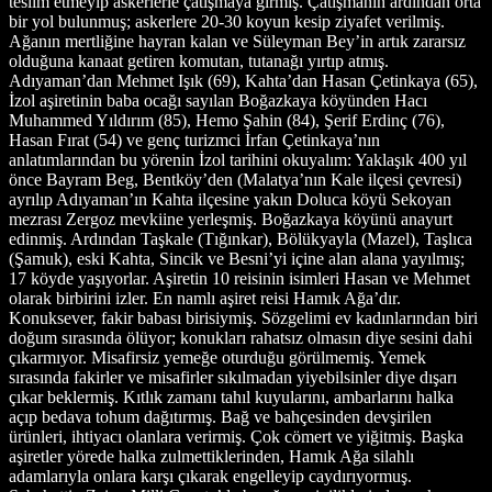
teslim etmeyip askerlerle çatışmaya girmiş. Çatışmanın ardından orta
bir yol bulunmuş; askerlere 20-30 koyun kesip ziyafet verilmiş.
Ağanın mertliğine hayran kalan ve Süleyman Bey’in artık zararsız
olduğuna kanaat getiren komutan, tutanağı yırtıp atmış.
Adıyaman’dan Mehmet Işık (69), Kahta’dan Hasan Çetinkaya (65),
İzol aşiretinin baba ocağı sayılan Boğazkaya köyünden Hacı
Muhammed Yıldırım (85), Hemo Şahin (84), Şerif Erdinç (76),
Hasan Fırat (54) ve genç turizmci İrfan Çetinkaya’nın
anlatımlarından bu yörenin İzol tarihini okuyalım: Yaklaşık 400 yıl
önce Bayram Beg, Bentköy’den (Malatya’nın Kale ilçesi çevresi)
ayrılıp Adıyaman’ın Kahta ilçesine yakın Doluca köyü Sekoyan
mezrası Zergoz mevkiine yerleşmiş. Boğazkaya köyünü anayurt
edinmiş. Ardından Taşkale (Tığınkar), Bölükyayla (Mazel), Taşlıca
(Şamuk), eski Kahta, Sincik ve Besni’yi içine alan alana yayılmış;
17 köyde yaşıyorlar. Aşiretin 10 reisinin isimleri Hasan ve Mehmet
olarak birbirini izler. En namlı aşiret reisi Hamık Ağa’dır.
Konuksever, fakir babası birisiymiş. Sözgelimi ev kadınlarından biri
doğum sırasında ölüyor; konukları rahatsız olmasın diye sesini dahi
çıkarmıyor. Misafirsiz yemeğe oturduğu görülmemiş. Yemek
sırasında fakirler ve misafirler sıkılmadan yiyebilsinler diye dışarı
çıkar beklermiş. Kıtlık zamanı tahıl kuyularını, ambarlarını halka
açıp bedava tohum dağıtırmış. Bağ ve bahçesinden devşirilen
ürünleri, ihtiyacı olanlara verirmiş. Çok cömert ve yiğitmiş. Başka
aşiretler yörede halka zulmettiklerinden, Hamık Ağa silahlı
adamlarıyla onlara karşı çıkarak engelleyip caydırıyormuş.