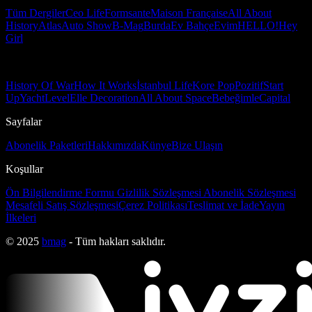
Tüm Dergiler
Ceo Life
Formsante
Maison Française
All About
History
Atlas
Auto Show
B-Mag
Burda
Ev Bahçe
Evim
HELLO!
Hey
Girl
History Of War
How It Works
İstanbul Life
Kore Pop
Pozitif
Start
Up
Yacht
Level
Elle Decoration
All About Space
Bebeğimle
Capital
Sayfalar
Abonelik Paketleri
Hakkımızda
Künye
Bize Ulaşın
Koşullar
Ön Bilgilendirme Formu
Gizlilik Sözleşmesi
Abonelik Sözleşmesi
Mesafeli Satış Sözleşmesi
Çerez Politikası
Teslimat ve İade
Yayın
İlkeleri
© 2025
bmag
- Tüm hakları saklıdır.