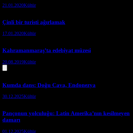
21.01.2020
Kültür
Çinli bir turisti ağırlamak
17.01.2020
Kültür
Kahramanmaraş’ta edebiyat müzesi
20.08.2019
Kültür
Kumda dans: Doğu Cava, Endonezya
30.12.2025
Kültür
Pançonun yolculuğu: Latin Amerika’nın kesilmeyen
damarı
01.12.2025
Kültür