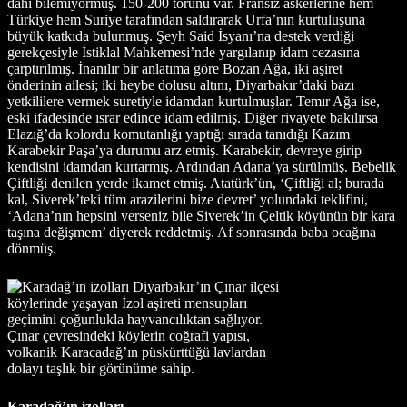
dahi bilemiyormuş. 150-200 torunu var. Fransız askerlerine hem
Türkiye hem Suriye tarafından saldırarak Urfa’nın kurtuluşuna
büyük katkıda bulunmuş. Şeyh Said İsyanı’na destek verdiği
gerekçesiyle İstiklal Mahkemesi’nde yargılanıp idam cezasına
çarptırılmış. İnanılır bir anlatıma göre Bozan Ağa, iki aşiret
önderinin ailesi; iki heybe dolusu altını, Diyarbakır’daki bazı
yetkililere vermek suretiyle idamdan kurtulmuşlar. Temır Ağa ise,
eski ifadesinde ısrar edince idam edilmiş. Diğer rivayete bakılırsa
Elazığ’da kolordu komutanlığı yaptığı sırada tanıdığı Kazım
Karabekir Paşa’ya durumu arz etmiş. Karabekir, devreye girip
kendisini idamdan kurtarmış. Ardından Adana’ya sürülmüş. Bebelik
Çiftliği denilen yerde ikamet etmiş. Atatürk’ün, ‘Çiftliği al; burada
kal, Siverek’teki tüm arazilerini bize devret’ yolundaki teklifini,
‘Adana’nın hepsini verseniz bile Siverek’in Çeltik köyünün bir kara
taşına değişmem’ diyerek reddetmiş. Af sonrasında baba ocağına
dönmüş.
Karadağ’ın izolları