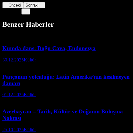
Önceki
Sonraki
Benzer Haberler
Kumda dans: Doğu Cava, Endonezya
30.12.2025
Kültür
Pançonun yolculuğu: Latin Amerika’nın kesilmeyen
damarı
01.12.2025
Kültür
Azerbaycan – Tarih, Kültür ve Doğanın Buluşma
Noktası
25.10.2025
Kültür