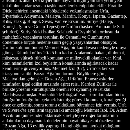
arasında uzanan İzol köylerinde hayvancılığın yanı sıra yerin yedi
kat dibine kadar uzanan taşlık arazi temizlenip tahıl ekilir. Fırat ile
Dicle nehirleri arasındaki bölgelerde yoğunlaşmışlar: Urfa,
Diyarbakır, Adıyaman, Malatya, Mardin, Konya, Isparta, Gaziantep,
Kilis, Elazığ, Bingöl, Sivas, Van ve Erzurum. Suriye (Halep,
Kamışlı, Şam ve Golan Tepesi) ve Ürdün (başkent Amman ile Salt
şehirleri). Suriye’deki İzollar, Selahaddin Eyyubi’nin ordusunda
muhafızlık yapanların torunları ile Osmanlı ve Cumhuriyet
döneminde birçok nedenle sınırı geçip yaşayanlardan oluşuyor.
Ürdün kolunun önderi Mehmet Ağa, bir kan davası nedeniyle oraya
gitmiş. Tahmini nüfus 20-25 bin kadar. Aralarında bakan, diplomat,
müsteşar, yüksek rütbeli komutan ve milletvekili olanlar var. Kral,
kimi misafirlerini İzol beylerinin konaklarında ağırlatacak kadar
kendilerine güveniyormuş. Mehmet İzol (67), Urfa’da benzin
istasyonu sahibi. Bozan Ağa’nın torunu. Büyüklere göre,
Malatya’dan gelmişler. Bozan Ağa, Urfa’nın Fransız askerleri
tarafından işgal edilişi sırasında aşiret reisi. Kardeşi Zülfikar ile
birlikte yörenin kurtuluşunda önemli rol oynamış ve İstiklal
Madalyası almışlar. Anıtkabir’de fotoğrafı var. Torunlarından biri o
fotoğrafın fotoğrafını çekmek istemiş; görevli komutan, kural gereği
önce engellemiş, sonra torunu olduğunu öğrenince izin vermiş. Urfa
ve Siverek’te aynı ismi taşıyan iki amcaoğlu Mehmet İzol, Dr. Adem
Avcıkıran (annesinden aktarmak suretiyle) ve diğer torunlarının
anlatımlarına dayanarak dedelerinin hayat hikâyesini özetleyelim:
“Bozan Ağa, 13 evlilik yapmış. Hangi oğlunun avukat olduğunu