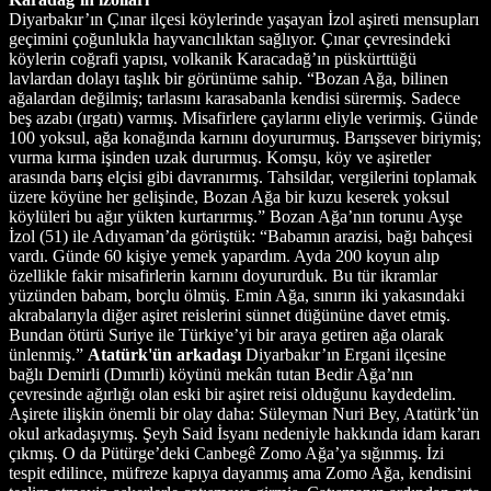
Diyarbakır’ın Çınar ilçesi köylerinde yaşayan İzol aşireti mensupları
geçimini çoğunlukla hayvancılıktan sağlıyor. Çınar çevresindeki
köylerin coğrafi yapısı, volkanik Karacadağ’ın püskürttüğü
lavlardan dolayı taşlık bir görünüme sahip. “Bozan Ağa, bilinen
ağalardan değilmiş; tarlasını karasabanla kendisi sürermiş. Sadece
beş azabı (ırgatı) varmış. Misafirlere çaylarını eliyle verirmiş. Günde
100 yoksul, ağa konağında karnını doyururmuş. Barışsever biriymiş;
vurma kırma işinden uzak dururmuş. Komşu, köy ve aşiretler
arasında barış elçisi gibi davranırmış. Tahsildar, vergilerini toplamak
üzere köyüne her gelişinde, Bozan Ağa bir kuzu keserek yoksul
köylüleri bu ağır yükten kurtarırmış.” Bozan Ağa’nın torunu Ayşe
İzol (51) ile Adıyaman’da görüştük: “Babamın arazisi, bağı bahçesi
vardı. Günde 60 kişiye yemek yapardım. Ayda 200 koyun alıp
özellikle fakir misafirlerin karnını doyururduk. Bu tür ikramlar
yüzünden babam, borçlu ölmüş. Emin Ağa, sınırın iki yakasındaki
akrabalarıyla diğer aşiret reislerini sünnet düğününe davet etmiş.
Bundan ötürü Suriye ile Türkiye’yi bir araya getiren ağa olarak
ünlenmiş.”
Atatürk'ün arkadaşı
Diyarbakır’ın Ergani ilçesine
bağlı Demirli (Dımırli) köyünü mekân tutan Bedir Ağa’nın
çevresinde ağırlığı olan eski bir aşiret reisi olduğunu kaydedelim.
Aşirete ilişkin önemli bir olay daha: Süleyman Nuri Bey, Atatürk’ün
okul arkadaşıymış. Şeyh Said İsyanı nedeniyle hakkında idam kararı
çıkmış. O da Pütürge’deki Canbegê Zomo Ağa’ya sığınmış. İzi
tespit edilince, müfreze kapıya dayanmış ama Zomo Ağa, kendisini