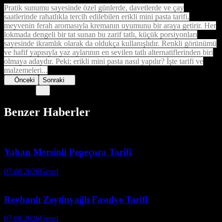
Pratik sunumu sayesinde özel günlerde, davetlerde ve çay
saatlerinde rahatlıkla tercih edilebilen erikli mini pasta tarifi,
meyvenin ferah aromasıyla kremanın uyumunu bir araya getirir. Her
lokmada dengeli bir tat sunan bu zarif tatlı, küçük porsiyonları
sayesinde ikramlık olarak da oldukça kullanışlıdır. Renkli görünümü
ve hafif yapısıyla yaz aylarının en sevilen tatlı alternatiflerinden biri
olmaya adaydır. Peki; erikli mini pasta nasıl yapılır? İşte tarifi ve
malzemeleri...
Önceki
Sonraki
Benzer Haberler
Yaban Mersinli Pepeçura Tarifi
07.08.2026
Genel
Reyhanlı Zeytinyağlı Fasulye Tarifi
07.08.2026
Genel