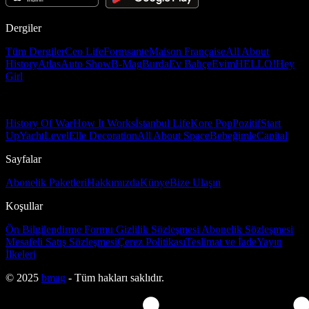
Dergiler
Tüm Dergiler
Ceo Life
Formsante
Maison Française
All About
History
Atlas
Auto Show
B-Mag
Burda
Ev Bahçe
Evim
HELLO!
Hey
Girl
History Of War
How It Works
İstanbul Life
Kore Pop
Pozitif
Start
Up
Yacht
Level
Elle Decoration
All About Space
Bebeğimle
Capital
Sayfalar
Abonelik Paketleri
Hakkımızda
Künye
Bize Ulaşın
Koşullar
Ön Bilgilendirme Formu
Gizlilik Sözleşmesi
Abonelik Sözleşmesi
Mesafeli Satış Sözleşmesi
Çerez Politikası
Teslimat ve İade
Yayın
İlkeleri
© 2025
bmag
- Tüm hakları saklıdır.