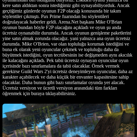
kere satın aldıktan sonra istediğimiz gibi oynayabiliyorduk. Ancak
geçtiğimiz günlerde oyunun F2P olacağı konusunda bir takım
söylentiler çıkmıştı. Pax Prime fuarından bu söylentileri
doğrulayacak haberler geldi. Arena.Net başkanı Mike O'Brian
oyunun bundan böyle F2P olacağını açıkladı ve oyun şu anda
ücretsiz oynanabilir durumda. Ancak oyunun genişleme paketlerini
yine satın almak zorunda olacağız. yani yalnızca ana oyun ücretsiz
durumda. Mike O'Brien, var olan topluluğu korumak istediğini ve
buna ek olarak yeni oyuncular çekmek ve topluluğu daha da
büyütmek istediğini, oyun tecrübesinin ise değişmeden aynı akıcılık
ile kalacağını açıkladı. Pek tabii ücretsiz oynayan oyuncular oyun
içerisinde bazı sınırlamalara da tabii olacaklar. Örnek vermek
gerekirse Guild Wars 2'yi ücretsiz deneyimleyen oyuncular, daha az
karakter açabilecek ve daha küçük bir envanter kapasitesine sahip
olacaklar. Daha bunun gibi bazı sınırlamalar oyunda yer alacak.
Ücretsiz versiyon ve ücretli versiyon arasındaki tüm farkları
öğrenmek için buraya tıklayabilirsiniz.