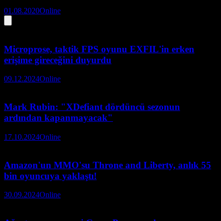
01.08.2020
Online
Microprose, taktik FPS oyunu EXFIL'in erken
erişime gireceğini duyurdu
09.12.2024
Online
Mark Rubin: "XDefiant dördüncü sezonun
ardından kapanmayacak"
17.10.2024
Online
Amazon'un MMO'su Throne and Liberty, anlık 55
bin oyuncuya yaklaştı!
30.09.2024
Online