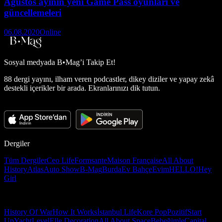
Ağustos ayının yeni Game Pass oyunları ve
güncellemeleri
06.08.2020
Online
Sosyal medyada
B•Mag’i Takip Et!
88 dergi yayını, ilham veren podcastler, dikey diziler ve yapay zekâ
destekli içerikler bir arada. Ekranlarınızı dik tutun.
Dergiler
Tüm Dergiler
Ceo Life
Formsante
Maison Française
All About
History
Atlas
Auto Show
B-Mag
Burda
Ev Bahçe
Evim
HELLO!
Hey
Girl
History Of War
How It Works
İstanbul Life
Kore Pop
Pozitif
Start
Up
Yacht
Level
Elle Decoration
All About Space
Bebeğimle
Capital