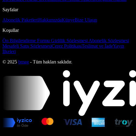
Sayfalar
Abonelik Paketleri
Hakkımızda
Künye
Bize Ulaşın
Koşullar
Ön Bilgilendirme Formu
Gizlilik Sözleşmesi
Abonelik Sözleşmesi
Mesafeli Satış Sözleşmesi
Çerez Politikası
Teslimat ve İade
Yayın
İlkeleri
© 2025
bmag
- Tüm hakları saklıdır.