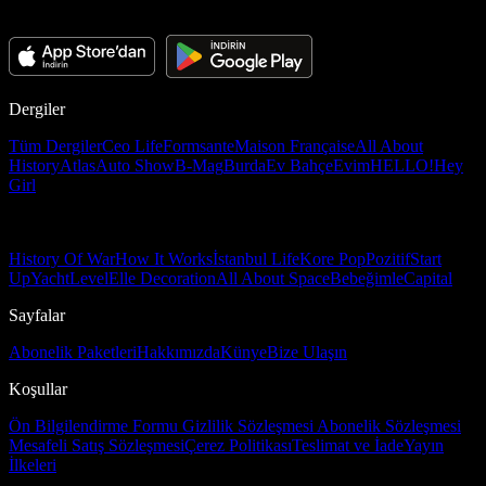
Dergiler
Tüm Dergiler
Ceo Life
Formsante
Maison Française
All About
History
Atlas
Auto Show
B-Mag
Burda
Ev Bahçe
Evim
HELLO!
Hey
Girl
History Of War
How It Works
İstanbul Life
Kore Pop
Pozitif
Start
Up
Yacht
Level
Elle Decoration
All About Space
Bebeğimle
Capital
Sayfalar
Abonelik Paketleri
Hakkımızda
Künye
Bize Ulaşın
Koşullar
Ön Bilgilendirme Formu
Gizlilik Sözleşmesi
Abonelik Sözleşmesi
Mesafeli Satış Sözleşmesi
Çerez Politikası
Teslimat ve İade
Yayın
İlkeleri