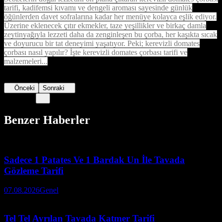
tarifi, kadifemsi kıvamı ve dengeli aroması sayesinde günlük
öğünlerden davet sofralarına kadar her menüye kolayca eşlik ediyor.
Üzerine eklenecek çıtır ekmekler, taze yeşillikler ve birkaç damla
zeytinyağıyla lezzeti daha da zenginleşen bu çorba, her kaşıkta sıcak
ve doyurucu bir tat deneyimi yaşatıyor. Peki; kerevizli domates
çorbası nasıl yapılır? İşte kerevizli domates çorbası tarifi ve
malzemeleri...
Önceki
Sonraki
Benzer Haberler
Sadece 1 Patates Ve 1 Bardak Un İle Tavada
Gözleme Tarifi
07.08.2026
Genel
Tel Tel Ayrılan Tavada Katmer Tarifi