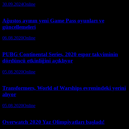
30.09.2024
Online
Ağustos ayının yeni Game Pass oyunları ve
güncellemeleri
06.08.2020
Online
PUBG Continental Series, 2020 espor takviminin
dördüncü etkinliğini açıklıyor
05.08.2020
Online
Transformers, World of Warships evrenindeki yerini
alıyor
05.08.2020
Online
Overwatch 2020 Yaz Olimpiyatları başladı!