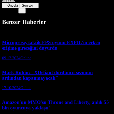
alıntıdır.
Önceki
Sonraki
Benzer Haberler
Microprose, taktik FPS oyunu EXFIL'in erken
erişime gireceğini duyurdu
09.12.2024
Online
Mark Rubin: "XDefiant dördüncü sezonun
ardından kapanmayacak"
17.10.2024
Online
Amazon'un MMO'su Throne and Liberty, anlık 55
bin oyuncuya yaklaştı!