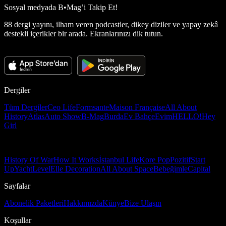
Sosyal medyada
B•Mag’i Takip Et!
88 dergi yayını, ilham veren podcastler, dikey diziler ve yapay zekâ
destekli içerikler bir arada. Ekranlarınızı dik tutun.
Dergiler
Tüm Dergiler
Ceo Life
Formsante
Maison Française
All About
History
Atlas
Auto Show
B-Mag
Burda
Ev Bahçe
Evim
HELLO!
Hey
Girl
History Of War
How It Works
İstanbul Life
Kore Pop
Pozitif
Start
Up
Yacht
Level
Elle Decoration
All About Space
Bebeğimle
Capital
Sayfalar
Abonelik Paketleri
Hakkımızda
Künye
Bize Ulaşın
Koşullar