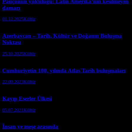
Pançonun yolculuğu: Latin Amerika’nın kesilmeyen
damarı
01.12.2025
Kültür
Azerbaycan – Tarih, Kültür ve Doğanın Buluşma
Noktası
25.10.2025
Kültür
Cumhuriyetin 100. yılında Atlas Tarih buluşmaları
22.09.2023
Kültür
Kayıp Eserler Ülkesi
05.07.2021
Kültür
İnsan ve meşe arasında