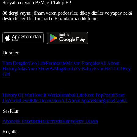
Sosyal medyada
B•Mag’i Takip Et!
88 dergi yayını, ilham veren podcastler, dikey diziler ve yapay zekâ
destekli içerikler bir arada. Ekranlarınızı dik tutun.
Dergiler
Tüm Dergiler
Ceo Life
Formsante
Maison Française
All About
History
Atlas
Auto Show
B-Mag
Burda
Ev Bahçe
Evim
HELLO!
Hey
Girl
History Of War
How It Works
İstanbul Life
Kore Pop
Pozitif
Start
Up
Yacht
Level
Elle Decoration
All About Space
Bebeğimle
Capital
Sayfalar
Abonelik Paketleri
Hakkımızda
Künye
Bize Ulaşın
Koşullar