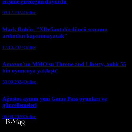
erişime gireceğini duyurdu
09.12.2024
Online
Mark Rubin: "XDefiant dördüncü sezonun
ardından kapanmayacak"
17.10.2024
Online
Amazon'un MMO'su Throne and Liberty, anlık 55
bin oyuncuya yaklaştı!
30.09.2024
Online
Ağustos ayının yeni Game Pass oyunları ve
güncellemeleri
06.08.2020
Online