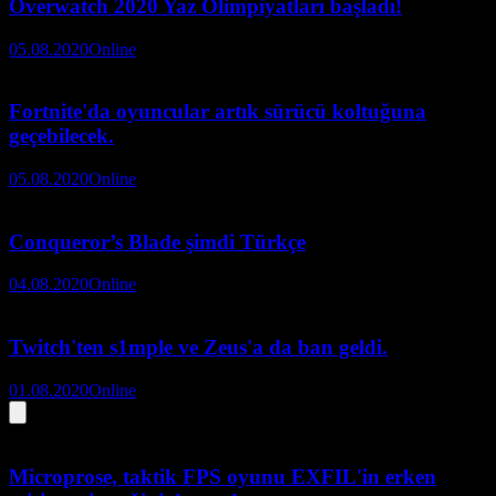
Overwatch 2020 Yaz Olimpiyatları başladı!
05.08.2020
Online
Fortnite'da oyuncular artık sürücü koltuğuna
geçebilecek.
05.08.2020
Online
Conqueror’s Blade şimdi Türkçe
04.08.2020
Online
Twitch'ten s1mple ve Zeus'a da ban geldi.
01.08.2020
Online
Microprose, taktik FPS oyunu EXFIL'in erken