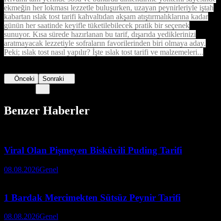
ekmeğin her lokması lezzetle buluşurken, uzayan peynirleriyle iştah
kabartan ıslak tost tarifi kahvaltıdan akşam atıştırmalıklarına kadar
günün her saatinde keyifle tüketilebilecek pratik bir seçenek
sunuyor. Kısa sürede hazırlanan bu tarif, dışarıda yediklerinizi
aratmayacak lezzetiyle sofraların favorilerinden biri olmaya aday.
Peki; ıslak tost nasıl yapılır? İşte ıslak tost tarifi ve malzemeleri...
Önceki
Sonraki
Benzer Haberler
Viral Olan Pişmeyen Bisküvili Puding Tarifi
08.08.2026
Genel
1 Bardak Mercimekten Sütsüz Peynir Tarifi
08.08.2026
Genel