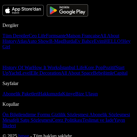
Dergiler
Tüm Dergiler
Ceo Life
Formsante
Maison Française
All About
History
Atlas
Auto Show
B-Mag
Burda
Ev Bahçe
Evim
HELLO!
Hey
Girl
History Of War
How It Works
İstanbul Life
Kore Pop
Pozitif
Start
Up
Yacht
Level
Elle Decoration
All About Space
Bebeğimle
Capital
Sayfalar
Abonelik Paketleri
Hakkımızda
Künye
Bize Ulaşın
Koşullar
Ön Bilgilendirme Formu
Gizlilik Sözleşmesi
Abonelik Sözleşmesi
Mesafeli Satış Sözleşmesi
Çerez Politikası
Teslimat ve İade
Yayın
İlkeleri
© 2025
bmag
- Tüm hakları saklıdır.