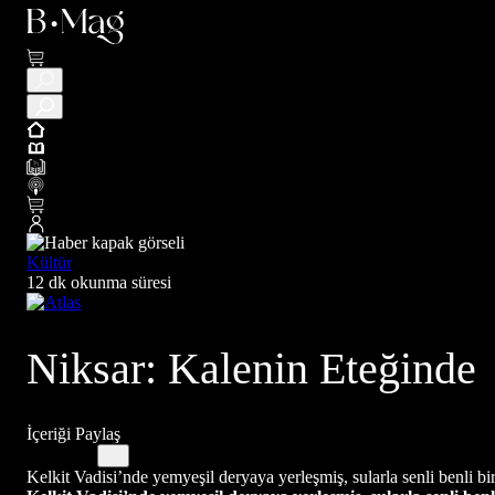
Kültür
12 dk okunma süresi
Niksar: Kalenin Eteğinde
İçeriği Paylaş
Kelkit Vadisi’nde yemyeşil deryaya yerleşmiş, sularla senli benli bi