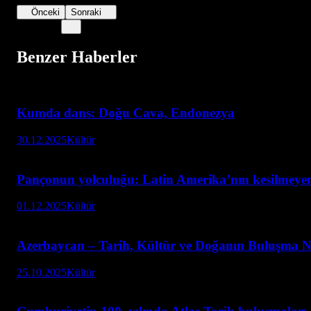
Önceki
Sonraki
Benzer Haberler
Kumda dans: Doğu Cava, Endonezya
30.12.2025
Kültür
Pançonun yolculuğu: Latin Amerika’nın kesilmeye
01.12.2025
Kültür
Azerbaycan – Tarih, Kültür ve Doğanın Buluşma N
25.10.2025
Kültür