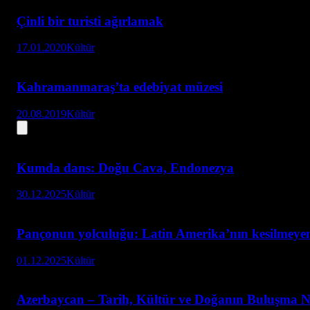
Çinli bir turisti ağırlamak
17.01.2020
Kültür
Kahramanmaraş’ta edebiyat müzesi
20.08.2019
Kültür
Kumda dans: Doğu Cava, Endonezya
30.12.2025
Kültür
Pançonun yolculuğu: Latin Amerika’nın kesilmeye
01.12.2025
Kültür
Azerbaycan – Tarih, Kültür ve Doğanın Buluşma N