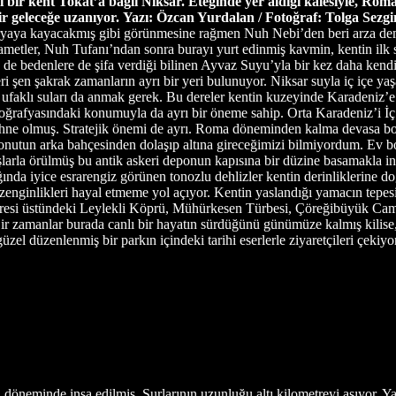
nli bir kent Tokat’a bağlı Niksar. Eteğinde yer aldığı kalesiyle, R
ir geleceğe uzanıyor.
Yazı: Özcan Yurdalan / Fotoğraf: Tolga Sezgi
eryaya kayacakmış gibi görünmesine rağmen Nuh Nebi’den beri arza demi
metler, Nuh Tufanı’ndan sonra burayı yurt edinmiş kavmin, kentin ilk s
e de bedenlere de şifa verdiği bilinen Ayvaz Suyu’yla bir kez daha kendi
leri şen şakrak zamanların ayrı bir yeri bulunuyor. Niksar suyla iç içe y
li ufaklı suları da anmak gerek. Bu dereler kentin kuzeyinde Karadeniz’
 coğrafyasındaki konumuyla da ayrı bir öneme sahip. Orta Karadeniz’i İ
sahne olmuş. Stratejik önemi de ayrı. Roma döneminden kalma devasa bo
konutun arka bahçesinden dolaşıp altına gireceğimizi bilmiyordum. Ev b
rla örülmüş bu antik askeri deponun kapısına bir düzine basamakla indik
ğında iyice esrarengiz görünen tonozlu dehlizler kentin derinliklerine doğ
an zenginlikleri hayal etmeme yol açıyor. Kentin yaslandığı yamacın tepe
resi üstündeki Leylekli Köprü, Mühürkesen Türbesi, Çöreğibüyük Camisi
Bir zamanlar burada canlı bir hayatın sürdüğünü günümüze kalmış kili
üzel düzenlenmiş bir parkın içindeki tarihi eserlerle ziyaretçileri çekiyor
e Lastik fabrikası çoktan kapanmış. Niksar Belediye Başkanı Özdilek Özcan, kentte sanayinin geçmişinden söz ederken Kale Lastik’in önemli bir yeri olduğunu belirtiyor ancak “fabrikanın kendisini yenileyemediğini, ikinci kuşakların üretimi ne yazık ki sürdüremediğini” söylüyor. Kentte görüştüğüm herkes Niksar’ın önemli bir kültürel ve parasal birikime sahip olduğunu söylüyor. Belediye imar işlerinde görevli Muzaffer Güneş de Kale Hacılar lakaplı ailenin dönemin teknolojisini ileri düzeyde uyguladığını anlatıyor. Fabrikada enerji kaynağı olarak kullanılan düşey milli su değirmeni Anadolu endüstri tarihindeki son örneklerden biri olmuş. Eskiçağ coğrafyacılarından Strabon ünlü eserinde Lykos-Kelkit Çayı üzerinde İÖ 1. yüzyılda inşa edilmiş su değirmenlerinden söz ediyor. Yani Niksar’ın suyla ilişkisi derinlere indikçe çoğalıyor. Yeryüzünün derinliklerinden gelen şifalı Ayvaz Suyu ise Niksarlıların hayatında hâlâ önemli bir yere sahip. Evliya Çelebi’ye kulak verdiğimiz zaman Ayvaz Suyu’ndan şöyle söz ediyor: “Kentin kıble tarafı dışında haylice mesafede güzel ve küçük binalı bir ılıca vardır. Suyu çok faydalıdır. Gayet güzel ve lezzetli hayat suyudur. Birçok hastalığa faydalı olduğundan dört taraftaki memleketlerden temmuzda bir araya nice bin aile gelip tedavi için yıkanırlar, suyundan içip memleketlerine dönerler. Meşhur ve güzel bir ılıcadır.” Ayvaz Suyu Fabrikası bugün iyi düzenlenmiş bir park ve gösterişli bir kent ormanının içinde bulunuyor. Fabrika müdürü Hayri Kemal Köksalan tesisi gezdirirken suyun özelliklerinden söz ediyor. PH 6.7 ve 0,5 sertlik derecesiyle oldukça iyi vasıflı olduğunu anlatırken gelişen teknolojiyi yakalayacak altyapı eksiği nedeniyle rekabette güçlük çektiklerini söylüyor. “Her şişe bir insan” düşüncesiyle üretim yaptıklarını anlatan Köksalan kentin bu önemli değerini geliştirmek için çalışmalar yaptıklarını belirtiyor. Evliya Çelebi’den yüzlerce yıl sonra Niksar’a gelen seyyah, tarihçi, ressam ve misyoner Henry John Van Lennep 1860’ta Niksarlıların Ayvaz Suyu’nda çamaşır yıkayışlarını şöyle anlatıyor: “Bu kaynak, görünüşte banyo yapma amacıyla kullanılmaz. Çünkü üzerine dikilen taşlar banyo küveti veya leğen olarak kullanılmaz, sadece elbiseleri dövmek için dairesel, sığ yalaklardır.” Oysa akarsuda yıkanma kültürünün oldukça geçmiş tarihlere uzandığı Anadolu coğrafyasında yakın zamanlara kadar çoluk çocuk Ayvaz pınarında banyo alıp eğlenceler yapıldığı bugün de anlatılıyor. Ayvaz Suyu’nun Roma döneminde hamam ve ılıca olarak gözde olduğu biliniyor. Bugünkü memba tesislerinin arka bahçesinde ortaya çıkan mozaikler, bir dönem gözde kaplıcalardan biri olarak özenle düzenlendiğini gösteriyor. Dr. Hale Torun, “Niksar Ayvaz Mozaiklerinde Geometrik Göstergeler ve Renklerle Tarihin Okunması” adlı çalışmasında bu mozaiklerin “12 uygarlığa beşiklik yapmış Niksar’ın tarihi eserler açısından oldukça zengin bir yapıya sahip olduğunun da ipuçlarını veriyor bizlere” diyor ve antik çağlarda “hagiasma”, Roma döneminde “ayazma”, günümüzde “ayvaz” adlarının işaret ettiği sürekliliğe dikkat çekiyor. Evliya Çelebi’nin “Kentin kıble tarafında haylice uzak mesafededir,” dediği Ayvaz Suyu artık kentin içinde. Yüksek apartmanlar dibine kadar gelmiş durumda ama yine de Niksarlıların dinlenmek, sağlık yürüyüşleri yapmak ve hoşça vakit geçirmek için sıkça kullandıkları bir alan burası. Tıpkı Çamiçi Yaylası gibi. Kentin çevresinde çok sayıda yayla var ancak en yakındaki Çamiçi kentin seçkinlerinin tercih ettiği şık konutlar