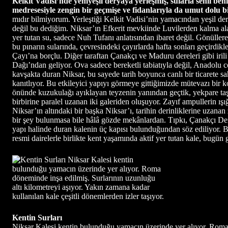
Kelkit Vadisi’nde yemyeşil deryaya yerleşmiş, sularla senli be
medresesiyle zengin bir geçmişe ve fidanlarıyla da umut dolu b
mıdır bilmiyorum. Yerleştiği Kelkit Vadisi’nin yamacından yeşil d
değil bu dediğim. Niksar’ın Efkerit mevkiinde Luvilerden kalma ala
yer tutan su, sadece Nuh Tufanı anlatısından ibaret değil. Gönüller
bu pınarın sularında, çevresindeki çayırlarda hafta sonları geçirdik
Çayı’na borçlu. Diğer taraftan Çanakçı ve Maduru dereleri gibi iri
Dağı’ndan geliyor. Ova sadece bereketli tabiatıyla değil, Anadolu
kavşakta duran Niksar, bu sayede tarih boyunca canlı bir ticarete 
kanıtlıyor. Bu etkileyici yapıyı görmeye gittiğimizde mütevazı bir 
önünde kuzukulağı ayıklayan teyzenin yanından geçtik, yekpare taşla
birbirine paralel uzanan iki galeriden oluşuyor. Zayıf ampullerin ışı
Niksar’ın altındaki bir başka Niksar’ı, tarihin derinliklerine uzan
bir şey bulunmasa bile hâlâ gözde mekânlardan. Tıpkı, Çanakçı De
yapı halinde duran kalenin üç kapısı bulunduğundan söz ediliyor. 
resmi dairelerle birlikte kent yaşamında aktif yer tutan kale, bugün g
Kentin Surları
Niksar Kalesi kentin bulunduğu yamacın üzerinde yer alıyor. Roma döneminde inşa edilmiş. Surlarının uzunluğu altı kilometreyi aşıyor. Yakın zamana kadar kullanılan kale çeşitli dönemlerden izler taşıyor. Kalede günümüze gelen en önemli yapı Yağıbasan Medresesi. Nizamettin Yağıbasan tarafından 1158 yılında yapılan medresede oldukça ileri düzeyde tıp eğitimi verildiği biliniyor. Belediyenin önünden başlayan hafif bir yokuşla döne dolaşa çıktığım kaledeki medresede turizm haftası nedeniyle bir tören düzenlenmişti. Avluda resmi tören nizamına uygun tertip alınmıştı. Öğrencilerin okuduğu şiirlerin ardından kent yöneticileri konuşmuş, sıra yöre müziğinden örnekler sunacak küçük dinletiye gelmişti. Daha sonra usul gereği halkoyunları gösterisi yapılacaktı. Eyvanın altına sahne düzeniyle dizilmiş sandalyelere Ekrem Öncü’yle birlikte Niksar’ın mahir müzisyenleri yerleşti. Bir sandalye boş kalmıştı; ona da UNESCO’nun yaşayan insan hazinesi unvanına sahip kaval ustası Yaşar Güç oturdu. Yaşar Usta’yı Kültür Bakanlığı’nın yayımladığı Gelenekten Geleceğe Türkiye’de Somut Olmayan Kültürel Miras kitabından biliyordum. Bir gece önce de evine gitmiş, atölyesinde birlikte olmuştuk. Kaval çalmakta olduğu kadar kaval yapmakta da ustaydı. Sazı anlatırken oldukça zor olduğu belirtilen “horlatmalı” tekniğinden örnekler göstermiş, laf dönüp dolaşıp karakoyun ezgisine gelmişti. Ekrem Öncü’ye göre mahir kavalcı öyle bir nağme çıkarırdı ki kavalından, bu ezgiyi işiten tuz yalamış karakoyun berrak akan çaydan karşıya tek yudum bile içmeden geçip giderdi. Ekrem Usta 48 farklı ton üstünden perde açtığı kavalları atölyenin duvarına birer tablo gibi asmıştı. Bu işi babası Hasan Güç’ten öğrenmişti; Niksar’ın yaylalarında bir asırdan beri onların yaptığı kavallardan yükselen nağmeler yankılanıyordu. Şimdi de ustası olduğu horlatmalı tekniğiyle geçtiği nağmeler Yağıbasan Medresesi’nin taş duvarlarındaki tarih tozunu alarak kulaklarımızın pasını siliyordu. Saz heyetindeki zurna ustası Erkiletli Muhittin Aygan da “Hayatım boyunca bu zurnanın parasını yedim” dedikten sonra “her zaman Yaşar’ın yaptıklarını öttürdüm” diye kıvançla ekliyordu. Yağıbasan Medresesi’nde çalan saz heyeti Ekrem Öncü’nün yol göstermesiyle “Niksar’ın Fidanları” türküsüne geçti. Askerlik şubesinin Kale içinde olduğu günlerde, tertip edilen gençleri uğurlamak için söylenen bu türkü hüzünlü olduğu kadar yaşanmışlıkların derinlere çekilmiş anılarını taşıyordu. Niksar’da “kale” deyince akla sadece kentin orta yerindeki bu ihtişamlı yapı gelmiyor. Aynı zamanda Anadolu insanının bir ayakkabı türü olarak ilk kez deneyimlediği kara lastiğin üretildiği “Kale Lastik” fabrikası da hatırlanıyor. Fabrika 1950’lerin hemen başında küçük bir atölye olarak kurulmuş, Anadolu’nun bakımsız sokaklarında ahalinin ayağını çamurdan kesmiş. Kesmekle kalmamış endüstriyel üretimin, vatandaşın ayağına gelen ilk ürünü olarak da simgesel bir anlam kazanmış. Dönemin en yaşlı tanıklarından biri olan kalıp ustası Tevfik Bahadır, fabrikatör Hacı Süleyman Erdem’in lastik ayakkabı kalıbı yapmak üzere kendisini Samsun’da bulduğunu anlatırken ilk yaptığı 10 kalıptan bahsediyor. Tevfik Usta şimdi 90 yaşlarının baharını yaşıyor. Hâlâ açık tuttuğu döküm atölyesinde sipariş üstüne özel kalıplar üretiyor. Tevfik usta çalışmayı sürdürüyor ama Kal