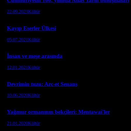
Cumhuriyetin 100. yılında Atlas Tarih buluşmaları
22.09.2023
Kültür
Kayıp Eserler Ülkesi
05.07.2021
Kültür
İnsan ve meşe arasında
12.01.2021
Kültür
Devrimin tuzu: Arc-et Senans
10.06.2020
Kültür
Yağmur ormanının bekçileri: Mentawai'ler
21.01.2020
Kültür