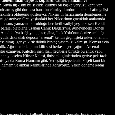
oma dönemi silah deposu, köprüsü, camisi, hamamı ve
n
Suyla ilişkisini bu şekilde kurmuş bir başka yeryüzü kenti var
r atmış gibi durması bana bu cümleyi kurdurdu belki. Lafın gelişi
akinleri olduğunu gösteriyor. Niksar’ın hafızasında derinlemesine
ni gösteriyor. Orta yaşlardaki her Niksarlının çocukluk anılarında
aşamasını, yamacına kurulduğu bereketli vadiyi yeşile kesen Kelkit
e paralel platolarla uzanan Canik Dağları’yla, güneyindeki Dönek
ç Anadolu’ya bağlayan güzergâhta, İpek Yolu’nun denize açıldığı
yutlardaki silah deposu “arsenal” kentin geçmişteki askeri önemini
oşaltılmış, geriye kırık dökük birkaç yaşam izi kalmıştı. Komşu evin
. Ağır demir kapının kilit sesi herkesi içeri çağırdı. Arsenal
ru uzanıyor. Kaleden inen gizli geçitlerle birlikte bu antik yapı,
sinde yükselen Niksar Kalesi, ihtişamlı günlerinden geriye pek fazla
 ya da Roma Hamamı gibi. Yerleştiği tepede altı köşeli kunt bir
se, hamam ve ambar kalıntılarında görüyoruz. Yakın döneme kadar
.
la dolmuş. Yayladan ayrıldıktan sonra bir çeyrekte Niksar’ın merkezine iniliyor. Merkezde karakteristik bir kent dokusu kalmadığını söylemem gerek. Anadolu’nun pek çok kenti, kasabası gibi burası da kimliğini hemen tümüyle kaybetmiş. Mimari değerlerden geriye parmakla sayılacak kadar az örnek kalmış. Bunlardan biri Bayrakçıoğlu Konağı. Aile büyüklerinden Şerife Hanım’ın vefatından sonra konak boşaltılmış. Perdeleri hâlâ duran ancak insansız kalan her ev gibi giderek solmakta olan konak için koruma projesi hazırlanmış. Şerife Hanım’ın çocuklarından Ersin Bayrakçıoğlu çarşı içinde ticaretle uğraşıyor. Yapının planlara uygun onarımı için gerekli kaynaklara ulaşmakta zorlandığını anlatırken kısa zamanda el atılmadığı takdirde harabeye döneceğini bildiğimiz evi uzaktan seyrediyoruz. Kararmış ahşaplara, bacadaki kurum izlerine, saçak altında unutulmuş fincanlı radyo antenine bakarken Ersin Bey’in aklından geçenlerle benim aklımdan geçenler birbirine karışıyor. Bayrakçıoğlu Konağı, tıpkı kentteki Çoroğlu, Softoğlu, Aktaşlar, Gümüşler, Mukayitler, Lülecizade ve Çavuşoğlu konakları gibi sessiz ve vakur duruşuyla zamanın tahrip edici etkileri karşısında çaresizlik içinde bekliyor. Niksar’ın Sandık Emini Hüseyin Efendi’nin oğlu Sinan Bayrakçıoğlu ile 1955 yılında evlenen Nimet Hanım, kayınvalidesi Ünzile Hanım ile birlikte yaşadıkları konak günlerini anlatırken o dönemdeki bütün gelinler gibi Hacı Mehmet Aksoy’un cipiyle köşke gelin geldiğini söylüyor. 130 yıllık konağın ilk sahiplerinin Kürt kökenli bir aile olduğunu, 1914 Sarıkamış harekâtına katılan ev sahiplerinden geriye dönen olmayınca Bayrakçıoğlu ailesi tarafından varislerden satın alındığını anlatıyor. Konaktaki hayat Niksar’ın bütün konutlarında olduğu gibi sosyal yapının inceliklerini yansıtıyor. Niksar evlerinin en önemli özelliklerinden biri en büyük odalardan birinin mutfak olarak kullanılması. Niksar’da zengin sofralar kurulmasını sağlayan mutfak hayatın önemli bir parçası. “Aşhane” ya da “aşgana” da deniyor. Zengin Niksar mutfağında başta erikli çorba, baklalı yaprak sarması, leylek giliği, mercimekli fasulyeli bulgur pilavı, kuşburnu reçeli, revani gibi pek çok lezzetli öğünler hazırlanıyor. Çift yönlü fırında gürgen ateşinde pişirilen ünlü Tokat kebabı ise kentin gözde yemeklerinden. Bu yemekler çarşı içindeki özel lokantalarda hâlâ sunuluyor. Niksar’da bugün de süren günlük davranış alışkanlıklarından biri, erkeklerin yemekten sonra kahveye çıkması. Kentliler genellikle arastadaki kahvehaneleri tercih ediyor. Arasta bir zamanlar ticaretin nabzını tutarken artık eski önemini yitirmiş. Küçük dükkânlarda geleneksel esnaf ilişkileri içinde çalışan Niksarlılar birkaç ürünün üretim ve ticaretiyle uğraşıyor. Hazır giysi devri bütün canlılığıyla yaşarken hâlâ ısmarlama elbise diken Güngör Tüzemen de bunlardan biri. Zeki Müren ile çektirdiği fotoğrafı tezgâhın üstüne asmış, klasik Türk müziği yayınlayan radyosunu hiç kapatmadan gün boyu çalışıyor. Yazar Cihat Taşkın ile Adalı Kahvesi’nin balkonunda oturuyoruz. Bu kahve gerek konumu, gerek geçmişiyle kentin gözdelerinden biri. Tarihi yüz yıl öncesine uzanan kahvenin işletmecisi Ahmet Elmalı binanın han olarak yapıldığını, bir dönem müzikli gazino, daha sonra meyh