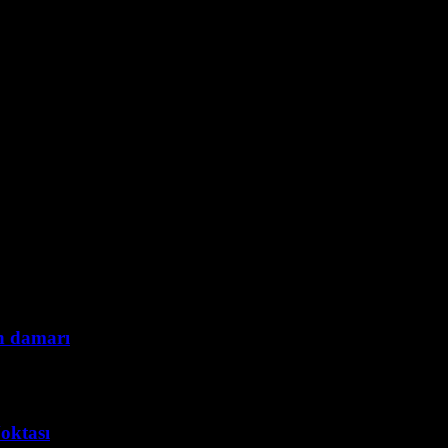
n damarı
oktası