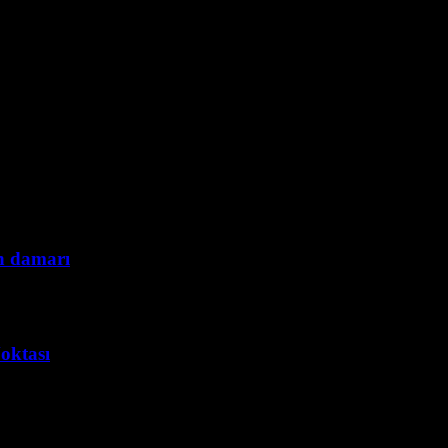
n damarı
oktası