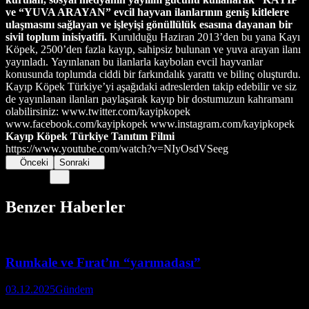
ve “YUVA ARAYAN” evcil hayvan ilanlarının geniş kitlelere
ulaşmasını sağlayan ve işleyişi gönüllülük esasına dayanan bir
sivil toplum inisiyatifi.
Kurulduğu Haziran 2013’den bu yana Kayı
Köpek, 2500’den fazla kayıp, sahipsiz bulunan ve yuva arayan ilanı
yayınladı. Yayınlanan bu ilanlarla kaybolan evcil hayvanlar
konusunda toplumda ciddi bir farkındalık yarattı ve bilinç oluşturdu.
Kayıp Köpek Türkiye’yi aşağıdaki adreslerden takip edebilir ve siz
de yayınlanan ilanları paylaşarak kayıp bir dostumuzun kahramanı
olabilirsiniz: www.twitter.com/kayipkopek
www.facebook.com/kayipkopek www.instagram.com/kayipkopek
Kayıp Köpek Türkiye Tanıtım Filmi
https://www.youtube.com/watch?v=NIyOsdVSeeg
Önceki
Sonraki
Benzer Haberler
Rumkale ve Fırat’ın “yarımadası”
03.12.2025
Gündem