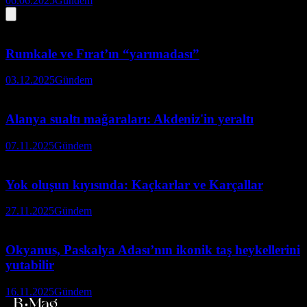
06.06.2025
Gündem
Rumkale ve Fırat’ın “yarımadası”
03.12.2025
Gündem
Alanya sualtı mağaraları: Akdeniz'in yeraltı
07.11.2025
Gündem
Yok oluşun kıyısında: Kaçkarlar ve Karçallar
27.11.2025
Gündem
Okyanus, Paskalya Adası’nın ikonik taş heykellerini
yutabilir
16.11.2025
Gündem