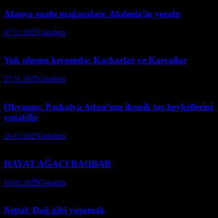
Alanya sualtı mağaraları: Akdeniz'in yeraltı
07.11.2025
Gündem
Yok oluşun kıyısında: Kaçkarlar ve Karçallar
27.11.2025
Gündem
Okyanus, Paskalya Adası’nın ikonik taş heykellerini
yutabilir
16.11.2025
Gündem
HAYAT AĞACI BAOBAB
19.02.2025
Gündem
Nepal: Dağ gibi yaşamak