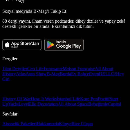
Sosyal medyada
B•Mag’i Takip Et!
88 dergi yayını, ilham veren podcastler, dikey diziler ve yapay zekâ
destekli içerikler bir arada. Ekranlarınızı dik tutun.
Dergiler
Tüm Dergiler
Ceo Life
Formsante
Maison Française
All About
History
Atlas
Auto Show
B-Mag
Burda
Ev Bahçe
Evim
HELLO!
Hey
Girl
History Of War
How It Works
İstanbul Life
Kore Pop
Pozitif
Start
Up
Yacht
Level
Elle Decoration
All About Space
Bebeğimle
Capital
Sayfalar
Abonelik Paketleri
Hakkımızda
Künye
Bize Ulaşın