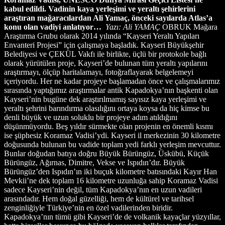
kabul edildi. Vadinin kaya yerleşimi ve yeraltı şehirlerini
araştıran mağaracılardan Ali Yamaç, önceki sayılarda Atlas’a
konu olan vadiyi anlatıyor…
Yazı: Ali YAMAÇ
OBRUK Mağara
Araştırma Grubu olarak 2014 yılında “Kayseri Yeraltı Yapıları
Envanteri Projesi” için çalışmaya başladık. Kayseri Büyükşehir
Belediyesi ve ÇEKÜL Vakfı ile birlikte, üçlü bir protokole bağlı
olarak yürütülen proje, Kayseri’de bulunan tüm yeraltı yapılarını
araştırmayı, ölçüp haritalamayı, fotoğraflayarak belgelemeyi
içeriyordu. Her ne kadar projeye başlamadan önce ve çalışmalarımız
sırasında yaptığımız araştırmalar antik Kapadokya’nın başkenti olan
Kayseri’nin bugüne dek araştırılmamış sayısız kaya yerleşimi ve
yeraltı şehrini barındırma olasılığını ortaya koysa da hiç kimse bu
denli büyük ve uzun soluklu bir projeye adım atıldığını
düşünmüyordu. Beş yıldır sürmekte olan projenin en önemli kısmı
ise şüphesiz Koramaz Vadisi’ydi. Kayseri il merkezinin 30 kilometre
doğusunda bulunan bu vadide toplam yedi farklı yerleşim mevcuttur.
Bunlar doğudan batıya doğru Büyük Bürüngüz, Üskübü, Küçük
Bürüngüz, Ağırnas, Dimitre, Vekse ve Ispıdın’dır. Büyük
Bürüngüz’den Ispıdın’ın iki buçuk kilometre batısındaki Kayır Han
Mevkii’ne dek toplam 16 kilometre uzunluğa sahip Koramaz Vadisi
sadece Kayseri’nin değil, tüm Kapadokya’nın en uzun vadileri
arasındadır. Hem doğal güzelliği, hem de kültürel ve tarihsel
zenginliğiyle Türkiye’nin en özel vadilerinden biridir.
Kapadokya’nın tümü gibi Kayseri’de de volkanik kayaçlar yüzyıllar,