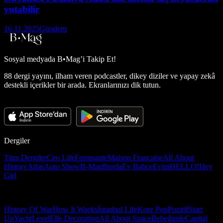
yutabilir
16.11.2025
Gündem
Sosyal medyada
B•Mag’i Takip Et!
88 dergi yayını, ilham veren podcastler, dikey diziler ve yapay zekâ
destekli içerikler bir arada. Ekranlarınızı dik tutun.
Dergiler
Tüm Dergiler
Ceo Life
Formsante
Maison Française
All About
History
Atlas
Auto Show
B-Mag
Burda
Ev Bahçe
Evim
HELLO!
Hey
Girl
History Of War
How It Works
İstanbul Life
Kore Pop
Pozitif
Start
Up
Yacht
Level
Elle Decoration
All About Space
Bebeğimle
Capital