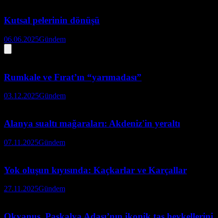
Kutsal pelerinin dönüşü
06.06.2025
Gündem
Rumkale ve Fırat’ın “yarımadası”
03.12.2025
Gündem
Alanya sualtı mağaraları: Akdeniz'in yeraltı
07.11.2025
Gündem
Yok oluşun kıyısında: Kaçkarlar ve Karçallar
27.11.2025
Gündem
Okyanus, Paskalya Adası’nın ikonik taş heykellerini