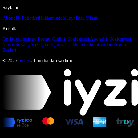
Sayfalar
Abonelik Paketleri
Hakkımızda
Künye
Bize Ulaşın
Koşullar
Ön Bilgilendirme Formu
Gizlilik Sözleşmesi
Abonelik Sözleşmesi
Mesafeli Satış Sözleşmesi
Çerez Politikası
Teslimat ve İade
Yayın
İlkeleri
© 2025
bmag
- Tüm hakları saklıdır.