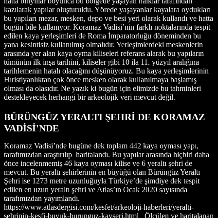
hatta binyıllar boyunca bu bölgede yaşayan halklar tarafından
kazılarak yapılar oluşturuldu. Yörede yaşayanlar kayalara oydukları
bu yapıları mezar, mesken, depo ve besi yeri olarak kullandı ve hatta
bugün bile kullanıyor. Koramaz Vadisi’nin farklı noktalarında tespit
edilen kaya yerleşimleri de Roma İmparatorluğu döneminden bu
yana kesintisiz kullanılmış olmalıdır. Yerleşimlerdeki meskenlerin
arasında yer alan kaya oyma kiliseleri referans alarak bu yapıların
tümünün ilk inşa tarihini, kiliseler gibi 10 ila 11. yüzyıl aralığına
tarihlemenin hatalı olacağını düşünüyoruz. Bu kaya yerleşimlerinin
Hıristiyanlıktan çok önce mesken olarak kullanılmaya başlamış
olması da olasıdır. Ne yazık ki bugün için elimizde bu tahminleri
destekleyecek herhangi bir arkeolojik veri mevcut değil.
BÜRÜNGÜZ YERALTI ŞEHRİ DE KORAMAZ
VADİSİ'NDE
Koramaz Vadisi’nde bugüne dek toplam 442 kaya oyması yapı,
tarafımızdan araştırılıp haritalandı. Bu yapılar arasında hiçbiri daha
önce incelenmemiş 46 kaya oyması kilise ve 6 yeraltı şehri de
mevcut. Bu yeraltı şehirlerinin en büyüğü olan Bürüngüz Yeraltı
Şehri ise 1273 metre uzunluğuyla Türkiye’de şimdiye dek tespit
edilen en uzun yeraltı şehri ve Atlas’ın Ocak 2020 sayısında
tarafımızdan yayımlandı.
https://www.atlasdergisi.com/kesfet/arkeoloji-haberleri/yeralti-
sehrinin-kesfi-buyuk-burunguz-kayseri.html Ölçülen ve haritalanan