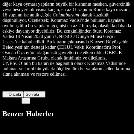
diğer kaya oyması yapıların büyük bir kısmının mesken, güvercinlik
veya besi yeri olmasına karşın, en az 11 yapının Roma kaya mezarı,
16 yapının ise antik çağda
Columbarium
olarak kazıldığı
düşünülüyor. Özetlersek; Koramaz Vadisi’nde bulunan, kayalara
oyulmuş tüm bu yapıların geçmişi en az 2 bin yıla, olasılıkla daha da
eskiye dayanıyor diyebiliriz. Bu zenginliğinden ötürü Koramaz
Vadisi 14 Nisan 2020 günü UNESCO Dünya Mirası Geçici
Listesi’ne kabul edildi. Bu kararın çıkmasında Kayseri Büyükşehir
Belediyesi’nin desteği kadar ÇEKÜL Vakfı Koordinatörü Prof.
Osman Özsoy’un olağanüstü gayretleri de etken oldu. OBRUK
Mağara Araştırma Grubu olarak ümidimiz ve dileğimiz,
UNESCO’nun bu kararı ile bağlantılı olarak Koramaz Vadisi’nde
bulunan ve tarihi bin yıllarla ölçülen tüm bu yapıların acilen koruma
altına alınması ve restore edilmesi.
Önceki
Sonraki
Benzer Haberler