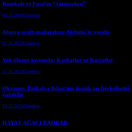
Rumkale ve Fırat’ın “yarımadası”
03.12.2025
Gündem
Alanya sualtı mağaraları: Akdeniz'in yeraltı
07.11.2025
Gündem
Yok oluşun kıyısında: Kaçkarlar ve Karçallar
27.11.2025
Gündem
Okyanus, Paskalya Adası’nın ikonik taş heykellerini
yutabilir
16.11.2025
Gündem
HAYAT AĞACI BAOBAB