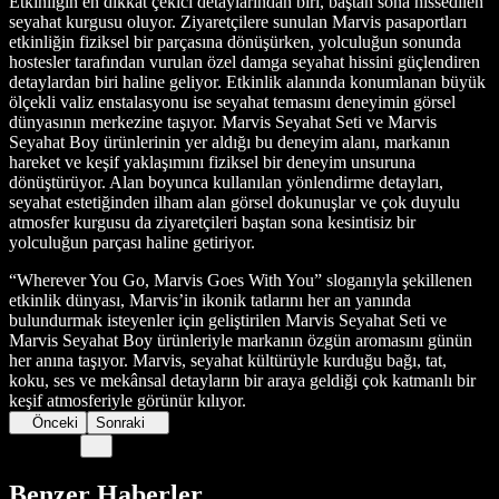
Etkinliğin en dikkat çekici detaylarından biri, baştan sona hissedilen
seyahat kurgusu oluyor. Ziyaretçilere sunulan Marvis pasaportları
etkinliğin fiziksel bir parçasına dönüşürken, yolculuğun sonunda
hostesler tarafından vurulan özel damga seyahat hissini güçlendiren
detaylardan biri haline geliyor. Etkinlik alanında konumlanan büyük
ölçekli valiz enstalasyonu ise seyahat temasını deneyimin görsel
dünyasının merkezine taşıyor. Marvis Seyahat Seti ve Marvis
Seyahat Boy ürünlerinin yer aldığı bu deneyim alanı, markanın
hareket ve keşif yaklaşımını fiziksel bir deneyim unsuruna
dönüştürüyor. Alan boyunca kullanılan yönlendirme detayları,
seyahat estetiğinden ilham alan görsel dokunuşlar ve çok duyulu
atmosfer kurgusu da ziyaretçileri baştan sona kesintisiz bir
yolculuğun parçası haline getiriyor.
“Wherever You Go, Marvis Goes With You” sloganıyla şekillenen
etkinlik dünyası, Marvis’in ikonik tatlarını her an yanında
bulundurmak isteyenler için geliştirilen Marvis Seyahat Seti ve
Marvis Seyahat Boy ürünleriyle markanın özgün aromasını günün
her anına taşıyor. Marvis, seyahat kültürüyle kurduğu bağı, tat,
koku, ses ve mekânsal detayların bir araya geldiği çok katmanlı bir
keşif atmosferiyle görünür kılıyor.
Önceki
Sonraki
Benzer Haberler