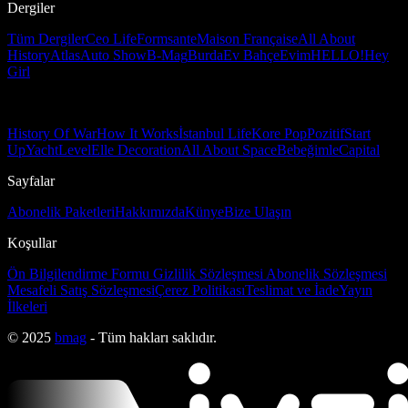
Dergiler
Tüm Dergiler
Ceo Life
Formsante
Maison Française
All About
History
Atlas
Auto Show
B-Mag
Burda
Ev Bahçe
Evim
HELLO!
Hey
Girl
History Of War
How It Works
İstanbul Life
Kore Pop
Pozitif
Start
Up
Yacht
Level
Elle Decoration
All About Space
Bebeğimle
Capital
Sayfalar
Abonelik Paketleri
Hakkımızda
Künye
Bize Ulaşın
Koşullar
Ön Bilgilendirme Formu
Gizlilik Sözleşmesi
Abonelik Sözleşmesi
Mesafeli Satış Sözleşmesi
Çerez Politikası
Teslimat ve İade
Yayın
İlkeleri
© 2025
bmag
- Tüm hakları saklıdır.