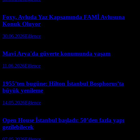
Foxy, Avluda Yaz Kapsamında FAMİ Avlusuna
Konuk Oluyor
30.06.2026
Eğlence
Mavi Arya'da güverte konumunda yaşam
11.06.2026
Eğlence
1955’ten bugüne: Hilton İstanbul Bosphorus’ta
büyük yenileme
14.05.2026
Eğlence
Open House İstanbul başladı: 50’den fazla yapı
gezilebilecek
07.05.2026
Eğlence