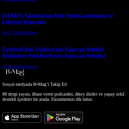
DANDY: İstanbul’un Yeni Nesil Gastronomi ve
Lifestyle Deneyimi
06.07.2026
Eğlence
Fasülyeli’den Türkiye’nin Yaşayan Mutfak
Kültürüne Yeni Bir Proje: Yaşayan Sofralar
30.06.2026
Eğlence
Sosyal medyada
B•Mag’i Takip Et!
88 dergi yayını, ilham veren podcastler, dikey diziler ve yapay zekâ
destekli içerikler bir arada. Ekranlarınızı dik tutun.