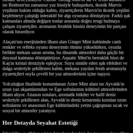
ise Bodrum'un zamansız yaz hissiyle buluşurken, ikonik Marvis
yeşilinin hakim olduğu kabin, ziyaretçilerin Marvis'in ikonik yeşilini
keşfetmeye çalıştığı interaktif bir algı oyununa dönüşüyor. Farklı ışık
katmanları altında değişen tonlar arasında doğru rengi bulmaya
çalışan ziyaretçiler, aromanın ferahlık hissini deneyimin bir parçası
olarak hissediyor.
Alaçatı'nın enerjisinden ilham alan Ginger Mint kabininde canlı
renkler ve refleks oyunu deneyimin ritmini yükseltirken, oyunla
birlikte mekanı saran aroma, bu dinamik atmosferi daha güçlü bir
duyusal katmana dönüştürüyor. Aquatic Mint'in berraklık hissi de
Kaş'ın kristal deniziyle eşleşiyor. Suyu simüle eden ışık efektleri ve
dalga sesleriyle şekillenen kabin, mekana yayılan ferah aromasıyla
ziyaretçileri suyla çevrili bir yaz atmosferinin içine taşıyor.
Yolculuğun finalinde konumlanan Anise Mint alanı ise Ayvalık'ın
uzun yaz akşamlarından ve Ege sofralarının kültürel atmosferinden
ilham alıyor. Anason notaları, aromatik bitkiler ve hafif deniz
sesleriyle şekillenen alan, Ayvalık'ın deniz kenarında kurulan uzun
sofralarını ve anasonun Ege kültüründeki yerini çağrıştıran sıcak ve
sosyal bir atmosfer yaratıyor.
Her Detayda Seyahat Estetiği