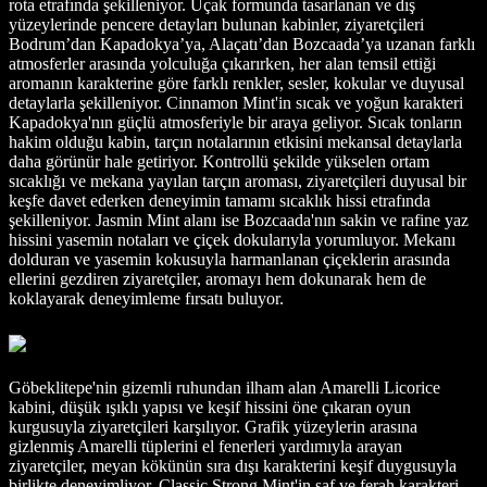
rota etrafında şekilleniyor. Uçak formunda tasarlanan ve dış
yüzeylerinde pencere detayları bulunan kabinler, ziyaretçileri
Bodrum’dan Kapadokya’ya, Alaçatı’dan Bozcaada’ya uzanan farklı
atmosferler arasında yolculuğa çıkarırken, her alan temsil ettiği
aromanın karakterine göre farklı renkler, sesler, kokular ve duyusal
detaylarla şekilleniyor. Cinnamon Mint'in sıcak ve yoğun karakteri
Kapadokya'nın güçlü atmosferiyle bir araya geliyor. Sıcak tonların
hakim olduğu kabin, tarçın notalarının etkisini mekansal detaylarla
daha görünür hale getiriyor. Kontrollü şekilde yükselen ortam
sıcaklığı ve mekana yayılan tarçın aroması, ziyaretçileri duyusal bir
keşfe davet ederken deneyimin tamamı sıcaklık hissi etrafında
şekilleniyor. Jasmin Mint alanı ise Bozcaada'nın sakin ve rafine yaz
hissini yasemin notaları ve çiçek dokularıyla yorumluyor. Mekanı
dolduran ve yasemin kokusuyla harmanlanan çiçeklerin arasında
ellerini gezdiren ziyaretçiler, aromayı hem dokunarak hem de
koklayarak deneyimleme fırsatı buluyor.
Göbeklitepe'nin gizemli ruhundan ilham alan Amarelli Licorice
kabini, düşük ışıklı yapısı ve keşif hissini öne çıkaran oyun
kurgusuyla ziyaretçileri karşılıyor. Grafik yüzeylerin arasına
gizlenmiş Amarelli tüplerini el fenerleri yardımıyla arayan
ziyaretçiler, meyan kökünün sıra dışı karakterini keşif duygusuyla
birlikte deneyimliyor. Classic Strong Mint'in saf ve ferah karakteri