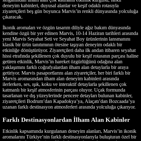
deneyim kabinleri, duyusal alanlar ve keşif odaklı rotasıyla
ziyaretçileri beş gün boyunca Marvis’in renkli dünyasında yolculuğa
çıkaracak.
İkonik aromaları ve özgün tasarım diliyle ağız bakım dünyasında
kendine özgü bir yer edinen Marvis, 10-14 Haziran tarihleri arasında
yeni Marvis Seyahat Seti ve Seyahat Boy ürünlerinin lansmanını
klasik bir ürün tanıtımının ötesine taşıyan deneyim odaklı bir
etkinliğe dönüştürüyor. Ziyaretçileri daha ilk andan itibaren seyahat
hissi etrafında şekillenen çok duyulu bir keşif rotasının parçası haline
getiren etkinlik, Marvis’in hareket özgürlüğünü odağına alan
yaklaşımını farklı coğrafyalardan ilham alan detaylarla bir araya
getiriyor. Marvis pasaportlarını alan ziyaretçiler, her biri farklı bir
Marvis aromasından ilham alan deneyim kabinleri arasında
ilerlerken, ses, ışık, koku ve interaktif detaylarla şekillenen çok
katmanlı bir keşif atmosferinin parçası oluyor. Uçak formunda
tasarlanan ve dış yüzeylerinde pencere detayları bulunan kabinler,
ziyaretçileri Bodrum’dan Kapadokya’ya, Alaçatı’dan Bozcaada’ya
uzanan farklı destinasyon atmosferleri arasında yolculuğa çıkarıyor.
Farklı Destinasyonlardan İlham Alan Kabinler
Etkinlik kapsamında kurgulanan deneyim alanları, Marvis’in ikonik
aromalarını Türkiye’nin farklı destinasyonlarıyla buluşturan özel bir