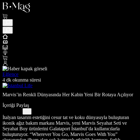
Eğlence
4 dk okunma süresi
Marvis’in Renkli Dünyasında Her Kabin Yeni Bir Rotaya Açılıyor
İçeriği Paylaş
İtalyan tasarım estetiğini cesur tat ve koku dünyasıyla buluşturan
ikonik ağız bakım markası Marvis, yeni Marvis Seyahat Seti ve
Seyahat Boy ürünlerini Galataport İstanbul’da kullanıcılarla
buluşturuyor. “Wherever You Go, Marvis Goes With You”
sloganından ilham alan çok katmanlı etkinlik kurgusu, farklı