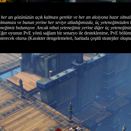
i her an gözünüzün açık kalması gerekir ve her an aksiyona hazır olmal
lmaması ve bunun yerine her seviye atladığımızda, üç yeteneğimizden b
eneğimiz bulunuyor. Ancak nihai yeteneğiniz yerine diğer üç yeteneğinizi
Eğer oyunun PvE yönü sağlam bir senaryo ile desteklenirse, PvE bölüml
österecek olursa (Karakter dengelemeleri, haritada çeşitli stratejiler 