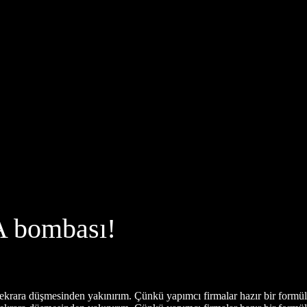
 bombası!
tekrara düşmesinden yakınırım. Çünkü yapımcı firmalar hazır bir formül.