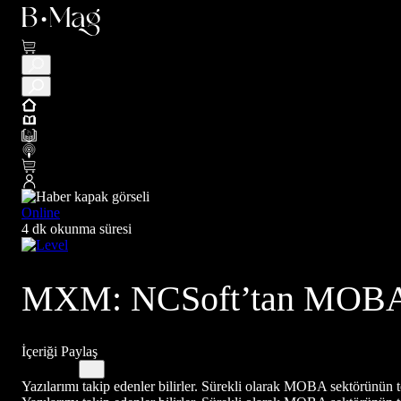
Online
4 dk okunma süresi
MXM: NCSoft’tan MOBA
İçeriği Paylaş
Yazılarımı takip edenler bilirler. Sürekli olarak MOBA sektörünün 