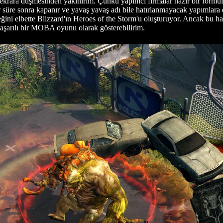
tekrara düşmesinden yakınırım. Çünkü yapımcı firmalar hazır bir formül
 süre sonra kapanır ve yavaş yavaş adı bile hatırlanmayacak yapımlara 
i elbette Blizzard'ın Heroes of the Storm'u oluşturuyor. Ancak bu haf
 başarılı bir MOBA oyunu olarak gösterebilirim.