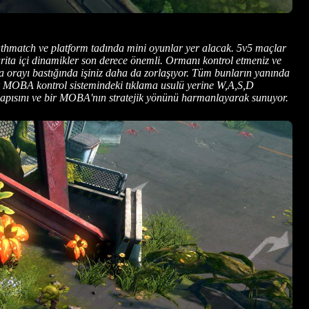
thmatch ve platform tadında mini oyunlar yer alacak. 5v5 maçlar
harita içi dinamikler son derece önemli. Ormanı kontrol etmeniz ve
a orayı bastığında işiniz daha da zorlaşıyor. Tüm bunların yanında
sik MOBA kontrol sistemindeki tıklama usulü yerine W,A,S,D
k yapısını ve bir MOBA'nın stratejik yönünü harmanlayarak sunuyor.