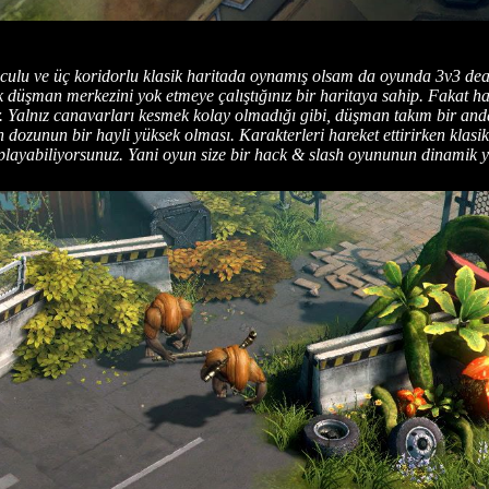
culu ve üç koridorlu klasik haritada oynamış olsam da oyunda 3v3 dea
erek düşman merkezini yok etmeye çalıştığınız bir haritaya sahip. Fakat 
r. Yalnız canavarları kesmek kolay olmadığı gibi, düşman takım bir and
n dozunun bir hayli yüksek olması. Karakterleri hareket ettirirken kla
le zıplayabiliyorsunuz. Yani oyun size bir hack & slash oyununun dinami