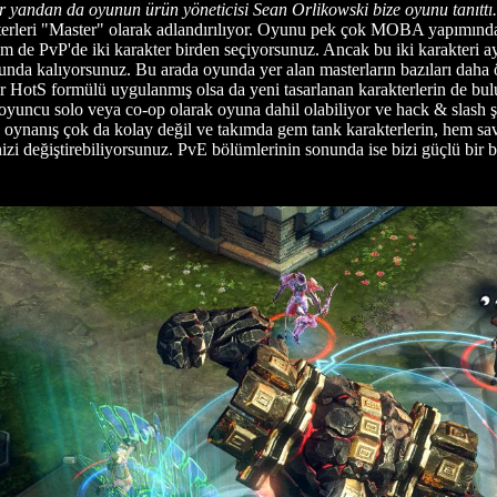
 yandan da oyunun ürün yöneticisi Sean Orlikowski bize oyunu tanıtt
leri "Master" olarak adlandırılıyor. Oyunu pek çok MOBA yapımından 
de PvP'de iki karakter birden seçiyorsunuz. Ancak bu iki karakteri ayn
orunda kalıyorsunuz. Bu arada oyunda yer alan masterların bazıları dah
ir HotS formülü uygulanmış olsa da yeni tasarlanan karakterlerin de bu
yuncu solo veya co-op olarak oyuna dahil olabiliyor ve hack & slash şe
oynanış çok da kolay değil ve takımda gem tank karakterlerin, hem sava
rinizi değiştirebiliyorsunuz. PvE bölümlerinin sonunda ise bizi güçlü b