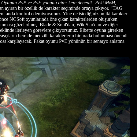
ı. Oyunun PvP ve PvE yönünü birer kere denedik. Peki MxM,
ayıran bir özellik de karakter seçiminde ortaya çıkıyor. "TAG
ı anda kontrol edemiyorsunuz. Yine de istediğiniz an iki karakter
a önce NCSoft oyunlarında öne çıkan karakterlerden oluşurken,
lunması güzel olmuş. Blade & Soul'dan, WildStar'dan ve diğer
klinde ilerleyen görevlere çıkıyorsunuz. Elbette oyuna girerken
şçıların hem de menzilli karakterlerin bir arada bulunması önemli.
ir boss karşılayacak. Fakat oyunu PvE yönünün bir senaryo anlatma