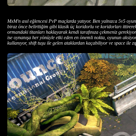
MxM'n asıl eğlencesi PvP maçlarda yatıyor. Ben yalnızca 5v5 oyun
biraz önce belirttiğim gibi klasik üç koridorlu ve koridorları ittir
ormandaki titanları haklayarak kendi tarafınıza çekmeniz gerekiyo
ise oynanışa her yönüyle etki eden en önemli nokta, oyunun aksiyo
kullanıyor, shift tuşu ile gelen ataklardan kaçabiliyor ve space i