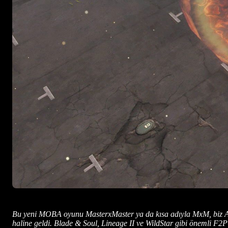
Bu yeni MOBA oyunu MasterxMaster ya da kısa adıyla MxM, biz Av
haline geldi. Blade & Soul, Lineage II ve WildStar gibi önemli F2P