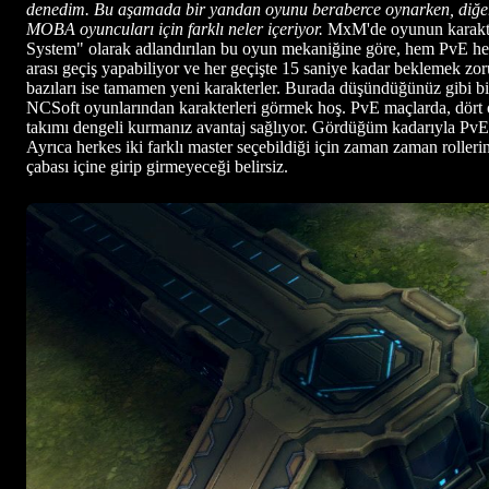
denedim. Bu aşamada bir yandan oyunu beraberce oynarken, diğer
MOBA oyuncuları için farklı neler içeriyor.
MxM'de oyunun karakter
System" olarak adlandırılan bu oyun mekaniğine göre, hem PvE hem 
arası geçiş yapabiliyor ve her geçişte 15 saniye kadar beklemek z
bazıları ise tamamen yeni karakterler. Burada düşündüğünüz gibi b
NCSoft oyunlarından karakterleri görmek hoş. PvE maçlarda, dört o
takımı dengeli kurmanız avantaj sağlıyor. Gördüğüm kadarıyla PvE 
Ayrıca herkes iki farklı master seçebildiği için zaman zaman rolle
çabası içine girip girmeyeceği belirsiz.