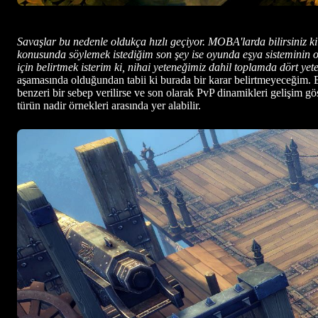
Savaşlar bu nedenle oldukça hızlı geçiyor. MOBA'larda bilirsiniz k
konusunda söylemek istediğim son şey ise oyunda eşya sisteminin o
için belirtmek isterim ki, nihai yeteneğimiz dahil toplamda dört yet
aşamasında olduğundan tabii ki burada bir karar belirtmeyeceğim. 
benzeri bir sebep verilirse ve son olarak PvP dinamikleri gelişim g
türün nadir örnekleri arasında yer alabilir.