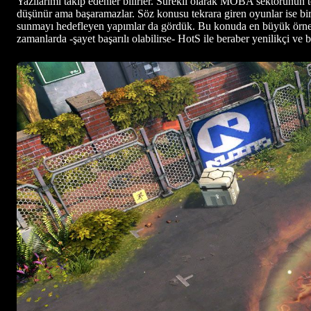
Yazılarımı takip edenler bilirler. Sürekli olarak MOBA sektörünün 
düşünür ama başaramazlar. Söz konusu tekrara giren oyunlar ise bir
sunmayı hedefleyen yapımlar da gördük. Bu konuda en büyük örneğin
zamanlarda -şayet başarılı olabilirse- HotS ile beraber yenilikçi ve