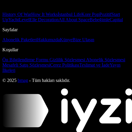
History Of War
How It Works
İstanbul Life
Kore Pop
Pozitif
Start
Up
Yacht
Level
Elle Decoration
All About Space
Bebeğimle
Capital
Sayfalar
Abonelik Paketleri
Hakkımızda
Künye
Bize Ulaşın
Koşullar
Ön Bilgilendirme Formu
Gizlilik Sözleşmesi
Abonelik Sözleşmesi
Mesafeli Satış Sözleşmesi
Çerez Politikası
Teslimat ve İade
Yayın
İlkeleri
© 2025
bmag
- Tüm hakları saklıdır.