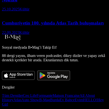
25.10.2025
Kültür
Cumhuriyetin 100. yılında Atlas Tarih buluşmaları
22.09.2023
Kültür
Sosyal medyada
B•Mag’i Takip Et!
88 dergi yayını, ilham veren podcastler, dikey diziler ve yapay zekâ
destekli içerikler bir arada. Ekranlarınızı dik tutun.
Dergiler
Tüm Dergiler
Ceo Life
Formsante
Maison Française
All About
History
Atlas
Auto Show
B-Mag
Burda
Ev Bahçe
Evim
HELLO!
Hey
Girl