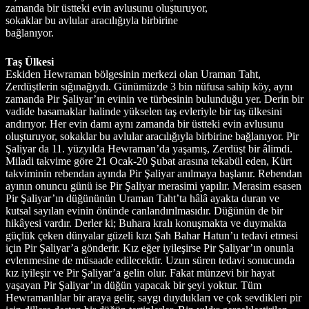
Taş Ülkesi
Eskiden Hewraman bölgesinin merkezi olan Uraman Taht, Zerdüştlerin sığınağıydı. Günümüzde 3 bin nüfusa sahip köy, aynı zamanda Pir Şaliyar’ın evinin ve türbesinin bulunduğu yer. Derin bir vadide basamaklar halinde yükselen taş evleriyle bir taş ülkesini andırıyor. Her evin damı aynı zamanda bir üstteki evin avlusunu oluşturuyor, sokaklar bu avlular aracılığıyla birbirine bağlanıyor. Pir Şaliyar da 11. yüzyılda Hewraman’da yaşamış, Zerdüşt bir âlimdi. Miladi takvime göre 21 Ocak-20 Şubat arasına tekabül eden, Kürt takviminin rebendan ayında Pir Şaliyar anılmaya başlanır. Rebendan ayının onuncu günü ise Pir Şaliyar merasimi yapılır. Merasim esasen Pir Şaliyar’ın düğününün Uraman Taht’ta hâlâ ayakta duran ve kutsal sayılan evinin önünde canlandırılmasıdır. Düğünün de bir hikâyesi vardır. Derler ki; Buhara kralı konuşmakta ve duymakta güçlük çeken dünyalar güzeli kızı Şah Bahar Hatun’u tedavi etmesi için Pir Şaliyar’a gönderir. Kız eğer iyileşirse Pir Şaliyar’ın onunla evlenmesine de müsaade edilecektir. Uzun süren tedavi sonucunda kız iyileşir ve Pir Şaliyar’a gelin olur. Fakat münzevi bir hayat yaşayan Pir Şaliyar’ın düğün yapacak bir şeyi yoktur. Tüm Hewramanlılar bir araya gelir, saygı duydukları ve çok sevdikleri pir için dillere destan bir düğün tertiplerler. Bin yıldır gerçekleştirilen temsili düğün merasimine daha günler vardı. Aslında biz oradayken merasimin hazırlık aşamaları başlamıştı. Çünkü düğün merasimi kış ve bahar dönemi olmak üzere her dönem içinde üç haftayı kapsayan ritüellerle gerçekleştiriliyordu. İlk hafta çocuklarla birlikte evlerden ceviz dağıtımı yapılıyordu. Düğün günü ikinci hafta yapılacak, üçüncü hafta cuma günü ise Pir Şaliyar’ın yine Uraman Taht’ta bulunan kabrine ziyaret gerçekleşecekti. Aynı gün buğday ve cevizden yapılan, güneşi simgeleyen sarı ekmekler Pir Şaliyar’ın evine getirilip dağıtılacaktı. Sadece temsili düğün merasimi rebendan ayının ikinci haftası yapılıyordu. Diğer ritüeller bahar gelince tekrarlanıyordu. Düğünün gerçekleştiği gün ise çevredeki tüm yerleşim yerlerinden köye dervişler, ziyaretçiler gelecek, yemekler yapılacak, sonrasında ise evlerin önünde tefler çalınıp kol kola geçilip düğünün hayırlara vesile olması dileğiyle zikirler yapılacaktı. Temsili düğün gününe kadar çevredeki diğer köyleri ve önemli kentleri geziyorduk. Uraman Taht’tan geçen ve güneye doğru vadi boyunca akan Sirvan Nehri’ni takip ediyorduk. Yine nehir kenarına kurulu Selin köyünde mola verdiğimiz kahvede söz Pir Şaliyar’dan ve dervişlerden açılmıştı. Kahvedekiler merasim günü yapılacak zikire benzer bir ritüelin şimdi daha ileride Nav köyünde yapıldığından bahsedince toparlanıp yola düşmüştük. Şaho Dağı’nın tam karşısındaki vadinin yamaçlarına kurulu Nav köyüne girer girmez köyün mescidinden gelen zikir seslerini duyunca koşar adımlarla mescide yönelmiştik. Mescidin ortasında insanlar kol kola girip halka oluşturmuş, köşede çalınan teflerle kendilerinden geçmişlerdi. Ortada uzun saçlı dervişler halkadan bağımsız, kendilerini kaybetmiş, başlarını öne arkaya sallayıp duruyorlardı. Tef sesleri ve kendilerini kaybetmiş dervişlerin nidaları derin vadide yayılırken dışarıdaki köylüler mescidin önündeki büyük kazanlarda yemek pişiriyorlardı. Zikir bitiminde konuştuğumuz mescidin hocası Hacı Halil Seyyidiyan bu ritüelin Hz. Muhammed’in yaklaşan doğum haftasına ithafen yapıldığını anlatmıştı. Sabah dokuzda başlayan ritüel Kuran okunmasıyla başlıyor, ardından vaaz veriliyor ve sonrasında çalınan tefler ve söylenen ilahilerle zikire geçiliyordu. Yapılan yemekler de köylünün nezir dediği ve tutulan dileklerin kabulü sonrası verilen adaklardı. Adak sahibi kişiler böyle ritüellerin sonunda verilecek yemekten sorumlu olurlardı. Hewraman bölgesinde yaşayanlar çoğunlukla Şafii mezhebine bağlı. Tarikat olarak da Kadirilik ve Nakşibendilik hâkim. Zerdüştlükten sonra bölge İslamiyete geçmiş olsa da özellikle Irak’ın kuzeyini de kapsayan ve İran Kürdistan’ının neredeyse tamamında etkili olan Yaresan inancı uzun bir dönem bölgede varlık göstermiş. Yaresan cemaatine aynı zamanda Ehl-i Hak da denir. Dost-yoldaş anlamına gelen “yar” ile yaygın olarak sultan anlamında kullanılan “san” kelimelerinden oluşan Yaresan cemaatin bölgedeki genel adıdır. Cemaat üyeleri ise Ehl-i Hak adını kullanır. İran’da uzun bir dönem hâkim olan Zerdüştlük, İslamiyet sonrası bu bölgede İslami figürlerle karışıp Yaresan inancı ortaya çıkmış. Yaresan cemaati üzerine yıllarca araştırma yapmış M. Reza Hamze’ee Yaresan (Ehl-i Hak) isimli kitabında cemaatin tam anlamıyla beş dönemde şekil aldığını anlatır. Miladi 8. yüzyılda yaşamış Behlül ile ortaya çıkan bu inanç Şah Fezl, Baba Serheng, Şah Hoşin ve son olarak 15. yüzyılda Sultan Sehak ile birlikte dinsel örgütlenmeyi tamamlamış. Cemaatin filizlendiği yer ise şimdiki Kürdistan eyaletinin güneyinde yer alan Kermanşah ve çevresiydi. Esasen “Tenasüh” yani yeniden doğuş ve reenkarnasyon düşüncesi üzerine kurulu Yaresanlıkta Tanrının evreni yarattıktan sonra sırasıyla Hz. Ali’de, daha sonra da ismi geçen cemaat önderlerinin bedenlerinde tecelli ettiğine inanılır. Tüm yaratılış konularının, cemaate ait kuralların ve vecizelerin toplandığı “Serencam” isminde bir kitapları da vardır. Serencam, Yaresanların geçmişte yaşamış önemli önderlerinin, pirlerinin sözlerinden, beyitlerinden ve vecizelerinden oluşur. Başka irili ufaklı Yaresan dini metinleri olsa da hemen hepsinin toplandığı yegâne kitap Serencam’dır. M. Reza Hamze’ee, Serencam’da anlatılanların, Zerdüştlerin kutsal kitabı Avesta’da anlatılanlarla da benzerlikler taşıdığını söyler. Bölgede yaygın bir şekilde kullanılan Goranice, Serencam’ın da dilidir. Bu kitapta metinler Gorani nesir biçiminde başlar, nazım olarak devam eder. Yaresan metinlerindeki şiirlerin çoğu, her bir mısrası on heceli beyitlerdir. Başlangıçta yedi kola ayrılan cemaat daha sonraları dört kolun eklenmesiyle on bir koldan oluşmuş. Sayıları eskisine göre azalsa da bölgede hâlâ Yaresan cemaatine bağlı gruplar bulunuyor. Hatta birçok kaynakta Türkiye’deki Zazaların ve Kürt Alevilerinin Yaresan cemaatinden kopup gelen topluluklar olduğu söylenir. Kermanşah eyaletine bağlı Sahneh kentinde Yaresan’ın Ali-Elahi koluna mensup olan Derviş Ramtin ile sohbet ederken cemaatin dervişlerinin anlatıldığı bir kitapta Dersim piri Seyit Rıza’nın fotoğrafını da görmüştüm. Derviş Ramtin kendileri için kutsal sayılan dervişleri, pirleri anlatırken Seyit Rıza’ya da değinmişti. Zikirlerinde tambur ve tef çalınan bu grup İran’da mürtet yani dinden çıkmış kimseler olarak ilan edilip hep tehlike altında yaşamış. Ali-Elahiler için büyük öneme sahip dervişleri de geçmişte hâkim yönetimler tarafından öldürülmüş. Kendi içinde kapalı bir topluluk olarak yaşadıklarını söyleyen Derviş Ramtin, baskılardan ötürü zikirlerini de gizli bir şekilde gerçekleştirdiklerini, zikir sırasında önce Serencam’da yer alan vecizelerin ve büyük dervişlerin kelamlarını tekrarladıklarını, sonrasında tambur ve tefle beraber yine derviş kelamlarından oluşan ilahilerle kendilerinden geçtiklerini anlatmıştı. İnanç biçimleri değişse de en eski kültürel unsurların sürdürülmesinde İran’ın güçlü kültürel geçmişinin de etkisini unutmamak gerek. Uraman Taht köyünün idari anlamda bağlı olduğu Merivan kentinde misafiri olduğum Sosyolog Dr. Masoud Binandeh’le de bu konu üzerine konuşmuştuk. Giyim kuşamın, yaşam biçimlerinin, hemen hemen bütün kültürel unsurların pek değişmediğinden bahsetmişti Binandeh. Geçmişte Zerdüşti din adamlarının meczup görünüşlü, uzun saçlı ve sakallı oldukları, İslamiyet sonrası da dünyadan elini eteğini çekmiş dervişlerin neredeyse aynı görünüşe sahip oldukları da ayrı bir detay. Merivan’dayken yine peygamberin doğum haftasına ithafen kentteki birçok tekkede zikir yapılmıştı. Şeyh Abdulkadir Kesnezan Tekkesi’ni dolduran Kadiriler arasındaki dervişler zikirin en coşkulu anında, yerlerinden kalkıp başlarını saran sarıkları ve takkeleri bir tarafa atıp kol kola geçmişlerdi. Uzun saçlı dervişlerin huşu halleri diğer insanların da kendilerinden geçmelerini sağlamıştı. Kürtlerin yoğun olarak yaşadığı Kermanşah ve Kürdistan eyaletine ve genel olarak Batı İran’a geçmişte Medler, Akameniler, Partiyalılar ve Sasaniler gibi birçok başka halk ve kültürler egemen olmuştu. Çok eski zamanlardan 7. yüzyıldaki Arap işgaline kadar Kürtlerin çoğu Mezopotamya ve yerli Zagros dinlerinden etkilenen Mazdaizmin versiyonlarından birini takip etmekteydiler. Sasanilerin resmileştirdiği Zerdüştiliğin, imparatorluğun bu kısmını ne ölçüde etkilediğini kestirmek kolay değil. Fakat Doğu İran’a kıyasla Mecusi unsurlar, Zerdüşt inanışları bu bölgede İslamiyet sonrası da bir dönem etkiliydi. Yaresan’ın büyük din adamı Şah Hoşin bir şiirinde Pir Şaliyar adında birine Zerdüştlükte önemli bir mabet olan Anahita Mabedi’nin yıkılmasından söz eder. Aslına bakılırsa Pir Şaliyar, Hewramanlı Camasp’ın oğlu Hodadad’ın takma adıydı. Yaresan’ın başlıca kitabı Serencam’a göre genç Şaliyar, Şah Hoşin’le görüşmeye gitti ve yaklaşık otuz sene Delfan ve Lekistan’da Yafteh-e Kuh dolaylarında yaşadı. Şah Hoşin, onu Yaresan inançlarını yaymak üzere Hicri 5. yüzyıl sonlarına (11. yüzyıl) doğru öleceği yer olan Hewraman’a gönderdi. Pir Şaliyar’ın kendi şiirlerinden, vecizelerinden oluşan bir kitabının olduğunu da farklı kaynaklardan okumuştum. Kendisi de Gorani olan, 19. yüzyılın ilk yarısında yaşamış tarihçi Rashid Yasemi, bir araştırmasında, Kürt âlimlerinden duyduğu kadarıyla, Pir Şaliyar’ın ardında bir kitap bıraktığını belirtir. Yasemi araştırmasında Marifet-ül Pir Şaliyar (Pir Şaliyar’ın Bilgeliği) adıyla bilinen kitabın yabancılara gösterilmediğini, kitapta geçen vecizelerin farklı ortam ve zamanlarda kullanıldığını ekler. Yine aynı dönemlerde yaşamış başka bir tarihçi Mardux Kordestani de benzer bilgiler sunup Pir Şaliyar’ın şiirlerinin güzel ve arı bir Kürtçeyle yazıldığını söyler. Gittiğim hemen her yerde bu kitap hakkında sorular sorup araştırmalar yapsam da ne kitabın varlığına, ne de pirin şiirlerine dair sağlıklı bir bilgiye ulaşabildim. Bazı kişiler bö