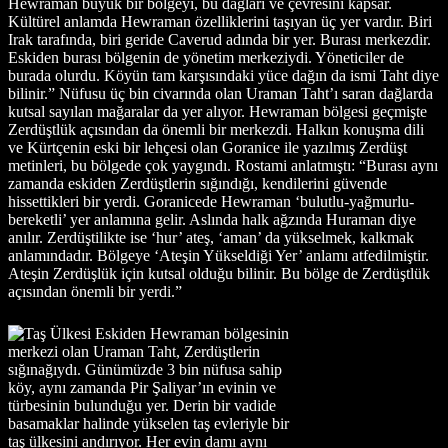
Hewraman büyük bir bölgeyi, bu dağları ve çevresini kapsar.
Kültürel anlamda Hewraman özelliklerini taşıyan üç yer vardır. Biri
Irak tarafında, biri geride Caverud adında bir yer. Burası merkezdir.
Eskiden burası bölgenin de yönetim merkeziydi. Yöneticiler de
burada olurdu. Köyün tam karşısındaki yüce dağın da ismi Taht diye
bilinir.” Nüfusu üç bin civarında olan Uraman Taht’ı saran dağlarda
kutsal sayılan mağaralar da yer alıyor. Hewraman bölgesi geçmişte
Zerdüştlük açısından da önemli bir merkezdi. Halkın konuşma dili
ve Kürtçenin eski bir lehçesi olan Goranice ile yazılmış Zerdüşt
metinleri, bu bölgede çok yaygındı. Rostami anlatmıştı: “Burası aynı
zamanda eskiden Zerdüştlerin sığındığı, kendilerini güvende
hissettikleri bir yerdi. Goranicede Hewraman ‘bulutlu-yağmurlu-
bereketli’ yer anlamına gelir. Aslında halk ağzında Huraman diye
anılır. Zerdüştilikte ise ‘hur’ ateş, ‘aman’ da yükselmek, kalkmak
anlamındadır. Bölgeye ‘Ateşin Yükseldiği Yer’ anlamı atfedilmiştir.
Ateşin Zerdüşlük için kutsal olduğu bilinir. Bu bölge de Zerdüştlük
açısından önemli bir yerdi.”