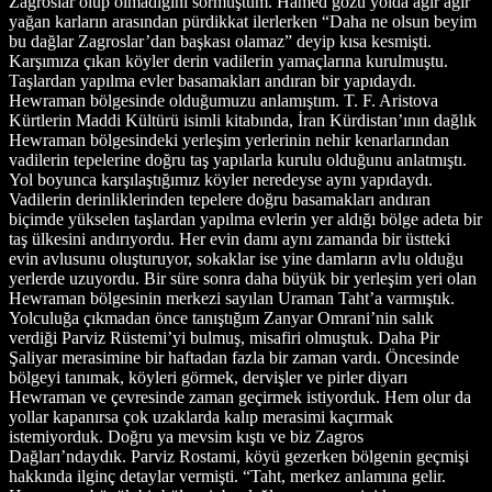
Zagroslar olup olmadığını sormuştum. Hamed gözü yolda ağır ağır
yağan karların arasından pürdikkat ilerlerken “Daha ne olsun beyim
bu dağlar Zagroslar’dan başkası olamaz” deyip kısa kesmişti.
Karşımıza çıkan köyler derin vadilerin yamaçlarına kurulmuştu.
Taşlardan yapılma evler basamakları andıran bir yapıdaydı.
Hewraman bölgesinde olduğumuzu anlamıştım. T. F. Aristova
Kürtlerin Maddi Kültürü isimli kitabında, İran Kürdistan’ının dağlık
Hewraman bölgesindeki yerleşim yerlerinin nehir kenarlarından
vadilerin tepelerine doğru taş yapılarla kurulu olduğunu anlatmıştı.
Yol boyunca karşılaştığımız köyler neredeyse aynı yapıdaydı.
Vadilerin derinliklerinden tepelere doğru basamakları andıran
biçimde yükselen taşlardan yapılma evlerin yer aldığı bölge adeta bir
taş ülkesini andırıyordu. Her evin damı aynı zamanda bir üstteki
evin avlusunu oluşturuyor, sokaklar ise yine damların avlu olduğu
yerlerde uzuyordu. Bir süre sonra daha büyük bir yerleşim yeri olan
Hewraman bölgesinin merkezi sayılan Uraman Taht’a varmıştık.
Yolculuğa çıkmadan önce tanıştığım Zanyar Omrani’nin salık
verdiği Parviz Rüstemi’yi bulmuş, misafiri olmuştuk. Daha Pir
Şaliyar merasimine bir haftadan fazla bir zaman vardı. Öncesinde
bölgeyi tanımak, köyleri görmek, dervişler ve pirler diyarı
Hewraman ve çevresinde zaman geçirmek istiyorduk. Hem olur da
yollar kapanırsa çok uzaklarda kalıp merasimi kaçırmak
istemiyorduk. Doğru ya mevsim kıştı ve biz Zagros
Dağları’ndaydık. Parviz Rostami, köyü gezerken bölgenin geçmişi
hakkında ilginç detaylar vermişti. “Taht, merkez anlamına gelir.