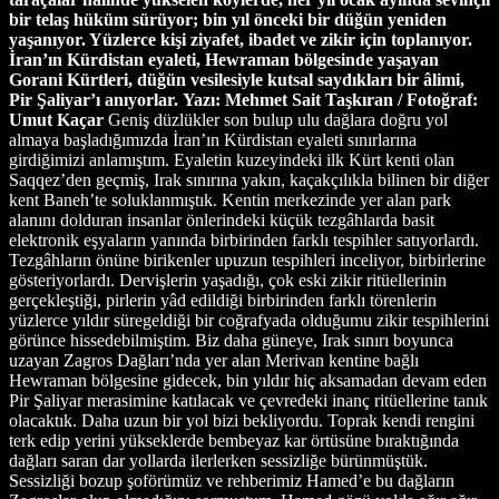
bir telaş hüküm sürüyor; bin yıl önceki bir düğün yeniden
yaşanıyor. Yüzlerce kişi ziyafet, ibadet ve zikir için toplanıyor.
İran’ın Kürdistan eyaleti, Hewraman bölgesinde yaşayan
Gorani Kürtleri, düğün vesilesiyle kutsal saydıkları bir âlimi,
Pir Şaliyar’ı anıyorlar.
Yazı: Mehmet Sait Taşkıran / Fotoğraf:
Umut Kaçar
Geniş düzlükler son bulup ulu dağlara doğru yol
almaya başladığımızda İran’ın Kürdistan eyaleti sınırlarına
girdiğimizi anlamıştım. Eyaletin kuzeyindeki ilk Kürt kenti olan
Saqqez’den geçmiş, Irak sınırına yakın, kaçakçılıkla bilinen bir diğer
kent Baneh’te soluklanmıştık. Kentin merkezinde yer alan park
alanını dolduran insanlar önlerindeki küçük tezgâhlarda basit
elektronik eşyaların yanında birbirinden farklı tespihler satıyorlardı.
Tezgâhların önüne birikenler upuzun tespihleri inceliyor, birbirlerine
gösteriyorlardı. Dervişlerin yaşadığı, çok eski zikir ritüellerinin
gerçekleştiği, pirlerin yâd edildiği birbirinden farklı törenlerin
yüzlerce yıldır süregeldiği bir coğrafyada olduğumu zikir tespihlerini
görünce hissedebilmiştim. Biz daha güneye, Irak sınırı boyunca
uzayan Zagros Dağları’nda yer alan Merivan kentine bağlı
Hewraman bölgesine gidecek, bin yıldır hiç aksamadan devam eden
Pir Şaliyar merasimine katılacak ve çevredeki inanç ritüellerine tanık
olacaktık. Daha uzun bir yol bizi bekliyordu. Toprak kendi rengini
terk edip yerini yükseklerde bembeyaz kar örtüsüne bıraktığında
dağları saran dar yollarda ilerlerken sessizliğe bürünmüştük.
Sessizliği bozup şoförümüz ve rehberimiz Hamed’e bu dağların