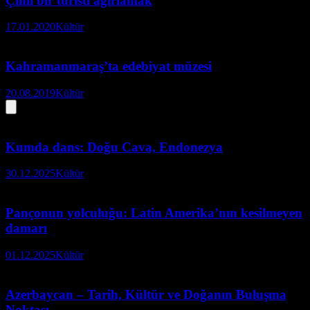
Çinli bir turisti ağırlamak
17.01.2020
Kültür
Kahramanmaraş’ta edebiyat müzesi
20.08.2019
Kültür
Kumda dans: Doğu Cava, Endonezya
30.12.2025
Kültür
Pançonun yolculuğu: Latin Amerika’nın kesilmeyen
damarı
01.12.2025
Kültür
Azerbaycan – Tarih, Kültür ve Doğanın Buluşma
Noktası