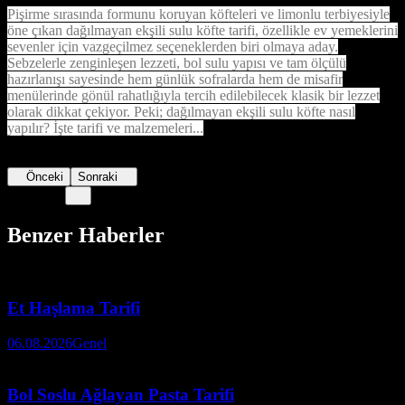
Pişirme sırasında formunu koruyan köfteleri ve limonlu terbiyesiyle
öne çıkan dağılmayan ekşili sulu köfte tarifi, özellikle ev yemeklerini
sevenler için vazgeçilmez seçeneklerden biri olmaya aday.
Sebzelerle zenginleşen lezzeti, bol sulu yapısı ve tam ölçülü
hazırlanışı sayesinde hem günlük sofralarda hem de misafir
menülerinde gönül rahatlığıyla tercih edilebilecek klasik bir lezzet
olarak dikkat çekiyor. Peki; dağılmayan ekşili sulu köfte nasıl
yapılır? İşte tarifi ve malzemeleri...
Önceki
Sonraki
Benzer Haberler
Et Haşlama Tarifi
06.08.2026
Genel
Bol Soslu Ağlayan Pasta Tarifi