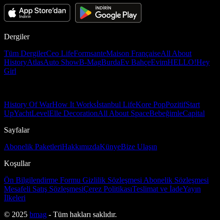
Dergiler
Tüm Dergiler
Ceo Life
Formsante
Maison Française
All About
History
Atlas
Auto Show
B-Mag
Burda
Ev Bahçe
Evim
HELLO!
Hey
Girl
History Of War
How It Works
İstanbul Life
Kore Pop
Pozitif
Start
Up
Yacht
Level
Elle Decoration
All About Space
Bebeğimle
Capital
Sayfalar
Abonelik Paketleri
Hakkımızda
Künye
Bize Ulaşın
Koşullar
Ön Bilgilendirme Formu
Gizlilik Sözleşmesi
Abonelik Sözleşmesi
Mesafeli Satış Sözleşmesi
Çerez Politikası
Teslimat ve İade
Yayın
İlkeleri
© 2025
bmag
- Tüm hakları saklıdır.