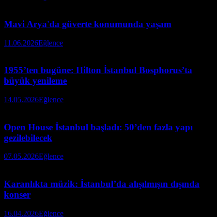
Mavi Arya'da güverte konumunda yaşam
11.06.2026
Eğlence
1955’ten bugüne: Hilton İstanbul Bosphorus’ta
büyük yenileme
14.05.2026
Eğlence
Open House İstanbul başladı: 50’den fazla yapı
gezilebilecek
07.05.2026
Eğlence
Karanlıkta müzik: İstanbul’da alışılmışın dışında
konser
16.04.2026
Eğlence