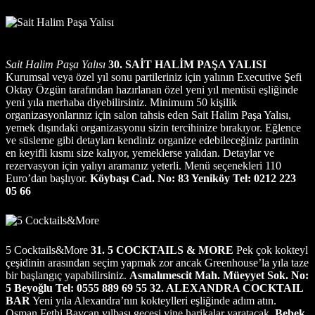
Sait Halim Paşa Yalısı
30. SAİT HALİM PAŞA YALISI
Kurumsal veya özel yıl sonu partileriniz için yalının Executive Şefi
Oktay Özgün tarafından hazırlanan özel yeni yıl menüsü eşliğinde
yeni yıla merhaba diyebilirsiniz. Minimum 50 kişilik
organizasyonlarınız için salon tahsis eden Sait Halim Paşa Yalısı,
yemek dışındaki organizasyonu sizin tercihinize bırakıyor. Eğlence
ve süsleme gibi detayları kendiniz organize edebileceğiniz partinin
en keyifli kısmı size kalıyor, yemeklerse yalıdan. Detaylar ve
rezervasyon için yalıyı aramanız yeterli. Menü seçenekleri 110
Euro’dan başlıyor.
Köybaşı Cad. No: 83 Yeniköy Tel: 0212 223
05 66
5 Cocktails&More
31. 5 COCKTAILS & MORE
Pek çok kokteyl
çeşidinin arasından seçim yapmak zor ancak Greenhouse’la yıla taze
bir başlangıç yapabilirsiniz.
Asmalımescit Mah. Müeyyet Sok. No:
5 Beyoğlu Tel: 0555 889 69 55
32. ALEXANDRA COCKTAIL
BAR
Yeni yıla Alexandra’nın kokteylleri eşliğinde adım atın.
Osman Fethi Baycan yılbaşı gecesi yine harikalar yaratacak.
Bebek