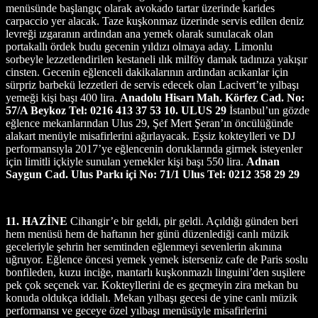
menüsünde başlangıç olarak avokado tartar üzerinde karides
carpaccio yer alacak. Taze kuşkonmaz üzerinde servis edilen deniz
levreği ızgaranın ardından ana yemek olarak sunulacak olan
portakallı ördek budu gecenin yıldızı olmaya aday. Limonlu
sorbeyle lezzetlendirilen kestaneli ılık milföy damak tadınıza yakışır
cinsten. Gecenin eğlenceli dakikalarının ardından acıkanlar için
sürpriz barbekü lezzetleri de servis edecek olan Lacivert’te yılbaşı
yemeği kişi başı 400 lira.
Anadolu Hisarı Mah. Körfez Cad. No:
57/A Beykoz Tel: 0216 413 37 53
10. ULUS
29
İstanbul’un gözde
eğlence mekanlarından Ulus 29, Şef Mert Şeran’ın öncülüğünde
alakart menüyle misafirlerini ağırlayacak. Eşsiz kokteylleri ve DJ
performansıyla 2017’ye eğlencenin doruklarında girmek isteyenler
için limitli içkiyle sunulan yemekler kişi başı 550 lira.
Adnan
Saygun Cad. Ulus Parkı içi No: 71/1 Ulus Tel: 0212 358 29 29
11. HAZİNE
Cihangir’e bir geldi, pir geldi. Açıldığı günden beri
hem menüsü hem de haftanın her günü düzenlediği canlı müzik
geceleriyle şehrin her semtinden eğlenmeyi sevenlerin akınına
uğruyor. Eğlence öncesi yemek yemek isterseniz cafe de Paris soslu
bonfileden, kuzu inciğe, mantarlı kuşkonmazlı linguini’den suşilere
pek çok seçenek var. Kokteyllerini de es geçmeyin zira mekan bu
konuda oldukça iddialı. Mekan yılbaşı gecesi de yine canlı müzik
performansı ve geceye özel yılbaşı menüsüyle misafirlerini