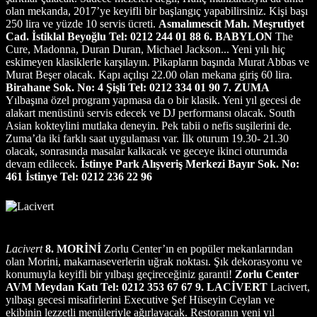
olan mekanda, 2017’ye keyifli bir başlangıç yapabilirsiniz. Kişi başı
250 lira ve yüzde 10 servis ücreti.
Asmalımescit Mah. Meşrutiyet
Cad. İstiklal Beyoğlu Tel: 0212 244 01 88
6. BABYLON
The
Cure, Madonna, Duran Duran, Michael Jackson... Yeni yılı hiç
eskimeyen klasiklerle karşılayın. Pikapların başında Murat Abbas ve
Murat Beşer olacak. Kapı açılışı 22.00 olan mekana giriş 60 lira.
Birahane Sok. No: 4 Şişli Tel: 0212 334 01 90
7. ZUMA
Yılbaşına özel program yapmasa da o bir klasik. Yeni yıl gecesi de
alakart menüsünü servis edecek ve DJ performansı olacak. South
Asian kokteylini mutlaka deneyin. Pek tabii o nefis suşilerini de.
Zuma’da iki farklı saat uygulaması var. İlk oturum 19.30- 21.30
olacak, sonrasında masalar kalkacak ve geceye ikinci oturumda
devam edilecek.
İstinye Park Alışveriş Merkezi Bayır Sok. No:
461 İstinye Tel: 0212 236 22 96
Lacivert
8. MORİNİ
Zorlu Center’ın en popüler mekanlarından
olan Morini, makarnaseverlerin uğrak noktası. Şık dekorasyonu ve
konumuyla keyifli bir yılbaşı geçireceğiniz garanti!
Zorlu Center
AVM Meydan Katı Tel: 0212 353 67 67
9. LACİVERT
Lacivert,
yılbaşı gecesi misafirlerini Executive Şef Hüseyin Ceylan ve
ekibinin lezzetli menüleriyle ağırlayacak. Restoranın yeni yıl