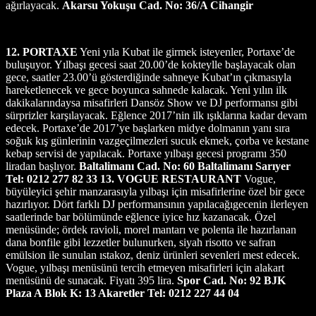
ağırlayacak.
Akarsu Yokuşu Cad. No: 36/A Cihangir
12. PORTAXE
Yeni yıla Kubat ile girmek isteyenler, Portaxe’de
buluşuyor. Yılbaşı gecesi saat 20.00’de kokteylle başlayacak olan
gece, saatler 23.00’ü gösterdiğinde sahneye Kubat’ın çıkmasıyla
hareketlenecek ve gece boyunca sahnede kalacak. Yeni yılın ilk
dakikalarındaysa misafirleri Dansöz Show ve DJ performansı gibi
sürprizler karşılayacak. Eğlence 2017’nin ilk ışıklarına kadar devam
edecek. Portaxe’de 2017’ye başlarken midye dolmanın yanı sıra
soğuk kış günlerinin vazgeçilmezleri sucuk ekmek, çorba ve kestane
kebap servisi de yapılacak. Portaxe yılbaşı gecesi programı 350
liradan başlıyor.
Baltalimanı Cad. No: 60 Baltalimanı Sarıyer
Tel: 0212 277 82 33
13. VOGUE RESTAURANT
Vogue,
büyüleyici şehir manzarasıyla yılbaşı için misafirlerine özel bir gece
hazırlıyor. Dört farklı DJ performansının yapılacağıgecenin ilerleyen
saatlerinde bar bölümünde eğlence iyice hız kazanacak. Özel
menüsünde; ördek ravioli, morel mantarı ve polenta ile hazırlanan
dana bonfile gibi lezzetler bulunurken, siyah risotto ve safran
emülsion ile sunulan ıstakoz, deniz ürünleri sevenleri mest edecek.
Vogue, yılbaşı menüsünü tercih etmeyen misafirleri için alakart
menüsünü de sunacak. Fiyatı 395 lira.
Spor Cad. No: 92 BJK
Plaza A Blok K: 13 Akaretler Tel: 0212 227 44 04