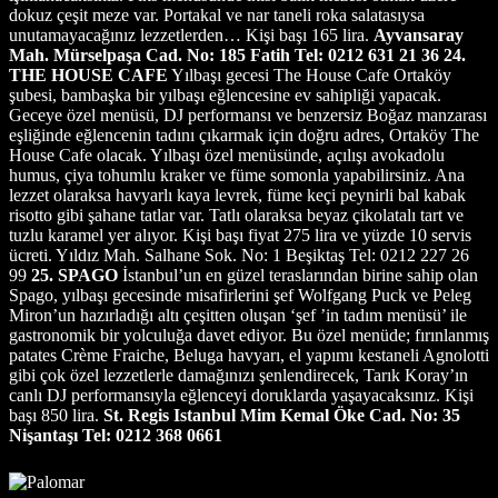
dokuz çeşit meze var. Portakal ve nar taneli roka salatasıysa
unutamayacağınız lezzetlerden… Kişi başı 165 lira.
Ayvansaray
Mah. Mürselpaşa Cad. No: 185 Fatih Tel: 0212 631 21 36
24.
THE HOUSE CAFE
Yılbaşı gecesi The House Cafe Ortaköy
şubesi, bambaşka bir yılbaşı eğlencesine ev sahipliği yapacak.
Geceye özel menüsü, DJ performansı ve benzersiz Boğaz manzarası
eşliğinde eğlencenin tadını çıkarmak için doğru adres, Ortaköy The
House Cafe olacak. Yılbaşı özel menüsünde, açılışı avokadolu
humus, çiya tohumlu kraker ve füme somonla yapabilirsiniz. Ana
lezzet olaraksa havyarlı kaya levrek, füme keçi peynirli bal kabak
risotto gibi şahane tatlar var. Tatlı olaraksa beyaz çikolatalı tart ve
tuzlu karamel yer alıyor. Kişi başı fiyat 275 lira ve yüzde 10 servis
ücreti. Yıldız Mah. Salhane Sok. No: 1 Beşiktaş Tel: 0212 227 26
99
25. SPAGO
İstanbul’un en güzel teraslarından birine sahip olan
Spago, yılbaşı gecesinde misafirlerini şef Wolfgang Puck ve Peleg
Miron’un hazırladığı altı çeşitten oluşan ‘şef ’in tadım menüsü’ ile
gastronomik bir yolculuğa davet ediyor. Bu özel menüde; fırınlanmış
patates Crème Fraiche, Beluga havyarı, el yapımı kestaneli Agnolotti
gibi çok özel lezzetlerle damağınızı şenlendirecek, Tarık Koray’ın
canlı DJ performansıyla eğlenceyi doruklarda yaşayacaksınız. Kişi
başı 850 lira.
St. Regis Istanbul Mim Kemal Öke Cad. No: 35
Nişantaşı Tel: 0212 368 0661