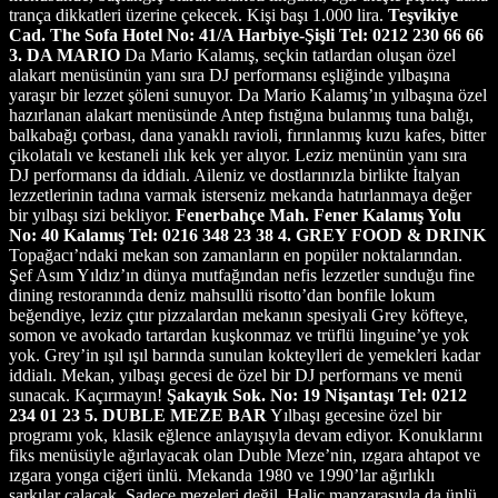
trança dikkatleri üzerine çekecek. Kişi başı 1.000 lira.
Teşvikiye
Cad. The Sofa Hotel No: 41/A Harbiye-Şişli Tel: 0212 230 66 66
3. DA MARIO
Da Mario Kalamış, seçkin tatlardan oluşan özel
alakart menüsünün yanı sıra DJ performansı eşliğinde yılbaşına
yaraşır bir lezzet şöleni sunuyor. Da Mario Kalamış’ın yılbaşına özel
hazırlanan alakart menüsünde Antep fıstığına bulanmış tuna balığı,
balkabağı çorbası, dana yanaklı ravioli, fırınlanmış kuzu kafes, bitter
çikolatalı ve kestaneli ılık kek yer alıyor. Leziz menünün yanı sıra
DJ performansı da iddialı. Aileniz ve dostlarınızla birlikte İtalyan
lezzetlerinin tadına varmak isterseniz mekanda hatırlanmaya değer
bir yılbaşı sizi bekliyor.
Fenerbahçe Mah. Fener Kalamış Yolu
No: 40 Kalamış Tel: 0216 348 23 38
4. GREY FOOD & DRINK
Topağacı’ndaki mekan son zamanların en popüler noktalarından.
Şef Asım Yıldız’ın dünya mutfağından nefis lezzetler sunduğu fine
dining restoranında deniz mahsullü risotto’dan bonfile lokum
beğendiye, leziz çıtır pizzalardan mekanın spesiyali Grey köfteye,
somon ve avokado tartardan kuşkonmaz ve trüflü linguine’ye yok
yok. Grey’in ışıl ışıl barında sunulan kokteylleri de yemekleri kadar
iddialı. Mekan, yılbaşı gecesi de özel bir DJ performans ve menü
sunacak. Kaçırmayın!
Şakayık Sok. No: 19 Nişantaşı Tel: 0212
234 01 23
5. DUBLE MEZE BAR
Yılbaşı gecesine özel bir
programı yok, klasik eğlence anlayışıyla devam ediyor. Konuklarını
fiks menüsüyle ağırlayacak olan Duble Meze’nin, ızgara ahtapot ve
ızgara yonga ciğeri ünlü. Mekanda 1980 ve 1990’lar ağırlıklı
şarkılar çalacak. Sadece mezeleri değil, Haliç manzarasıyla da ünlü