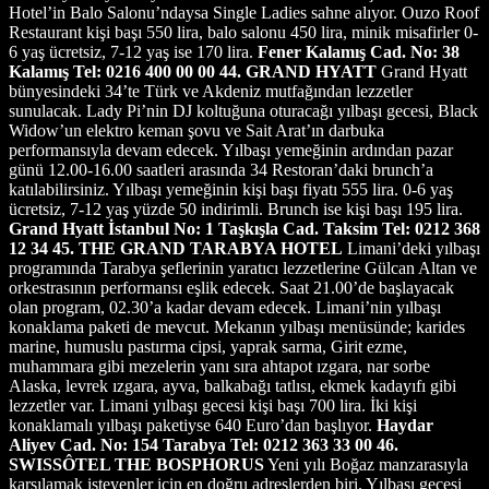
Hotel’in Balo Salonu’ndaysa Single Ladies sahne alıyor. Ouzo Roof
Restaurant kişi başı 550 lira, balo salonu 450 lira, minik misafirler 0-
6 yaş ücretsiz, 7-12 yaş ise 170 lira.
Fener Kalamış Cad. No: 38
Kalamış Tel: 0216 400 00 00
44. GRAND HYATT
Grand Hyatt
bünyesindeki 34’te Türk ve Akdeniz mutfağından lezzetler
sunulacak. Lady Pi’nin DJ koltuğuna oturacağı yılbaşı gecesi, Black
Widow’un elektro keman şovu ve Sait Arat’ın darbuka
performansıyla devam edecek. Yılbaşı yemeğinin ardından pazar
günü 12.00-16.00 saatleri arasında 34 Restoran’daki brunch’a
katılabilirsiniz. Yılbaşı yemeğinin kişi başı fiyatı 555 lira. 0-6 yaş
ücretsiz, 7-12 yaş yüzde 50 indirimli. Brunch ise kişi başı 195 lira.
Grand Hyatt İstanbul No: 1 Taşkışla Cad. Taksim Tel: 0212 368
12 34
45. THE GRAND TARABYA HOTEL
Limani’deki yılbaşı
programında Tarabya şeflerinin yaratıcı lezzetlerine Gülcan Altan ve
orkestrasının performansı eşlik edecek. Saat 21.00’de başlayacak
olan program, 02.30’a kadar devam edecek. Limani’nin yılbaşı
konaklama paketi de mevcut. Mekanın yılbaşı menüsünde; karides
marine, humuslu pastırma cipsi, yaprak sarma, Girit ezme,
muhammara gibi mezelerin yanı sıra ahtapot ızgara, nar sorbe
Alaska, levrek ızgara, ayva, balkabağı tatlısı, ekmek kadayıfı gibi
lezzetler var. Limani yılbaşı gecesi kişi başı 700 lira. İki kişi
konaklamalı yılbaşı paketiyse 640 Euro’dan başlıyor.
Haydar
Aliyev Cad. No: 154 Tarabya Tel: 0212 363 33 00
46.
SWISSÔTEL THE BOSPHORUS
Yeni yılı Boğaz manzarasıyla
karşılamak isteyenler için en doğru adreslerden biri. Yılbaşı gecesi