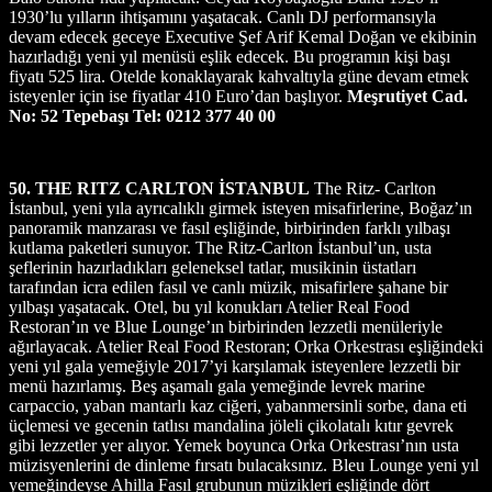
1930’lu yılların ihtişamını yaşatacak. Canlı DJ performansıyla
devam edecek geceye Executive Şef Arif Kemal Doğan ve ekibinin
hazırladığı yeni yıl menüsü eşlik edecek. Bu programın kişi başı
fiyatı 525 lira. Otelde konaklayarak kahvaltıyla güne devam etmek
isteyenler için ise fiyatlar 410 Euro’dan başlıyor.
Meşrutiyet Cad.
No: 52 Tepebaşı Tel: 0212 377 40 00
50. THE RITZ CARLTON İSTANBUL
The Ritz- Carlton
İstanbul, yeni yıla ayrıcalıklı girmek isteyen misafirlerine, Boğaz’ın
panoramik manzarası ve fasıl eşliğinde, birbirinden farklı yılbaşı
kutlama paketleri sunuyor. The Ritz-Carlton İstanbul’un, usta
şeflerinin hazırladıkları geleneksel tatlar, musikinin üstatları
tarafından icra edilen fasıl ve canlı müzik, misafirlere şahane bir
yılbaşı yaşatacak. Otel, bu yıl konukları Atelier Real Food
Restoran’ın ve Blue Lounge’ın birbirinden lezzetli menüleriyle
ağırlayacak. Atelier Real Food Restoran; Orka Orkestrası eşliğindeki
yeni yıl gala yemeğiyle 2017’yi karşılamak isteyenlere lezzetli bir
menü hazırlamış. Beş aşamalı gala yemeğinde levrek marine
carpaccio, yaban mantarlı kaz ciğeri, yabanmersinli sorbe, dana eti
üçlemesi ve gecenin tatlısı mandalina jöleli çikolatalı kıtır gevrek
gibi lezzetler yer alıyor. Yemek boyunca Orka Orkestrası’nın usta
müzisyenlerini de dinleme fırsatı bulacaksınız. Bleu Lounge yeni yıl
yemeğindeyse Ahilla Fasıl grubunun müzikleri eşliğinde dört