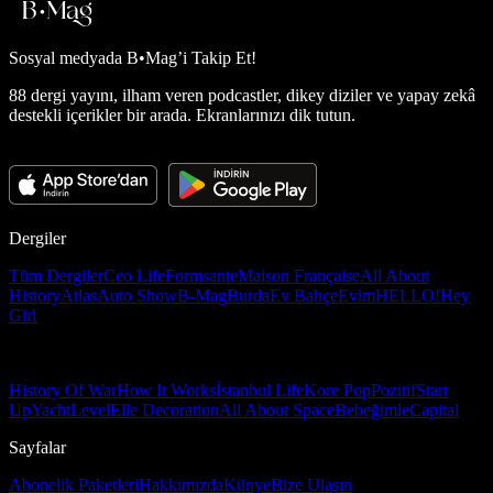
Sosyal medyada
B•Mag’i Takip Et!
88 dergi yayını, ilham veren podcastler, dikey diziler ve yapay zekâ
destekli içerikler bir arada. Ekranlarınızı dik tutun.
Dergiler
Tüm Dergiler
Ceo Life
Formsante
Maison Française
All About
History
Atlas
Auto Show
B-Mag
Burda
Ev Bahçe
Evim
HELLO!
Hey
Girl
History Of War
How It Works
İstanbul Life
Kore Pop
Pozitif
Start
Up
Yacht
Level
Elle Decoration
All About Space
Bebeğimle
Capital
Sayfalar
Abonelik Paketleri
Hakkımızda
Künye
Bize Ulaşın