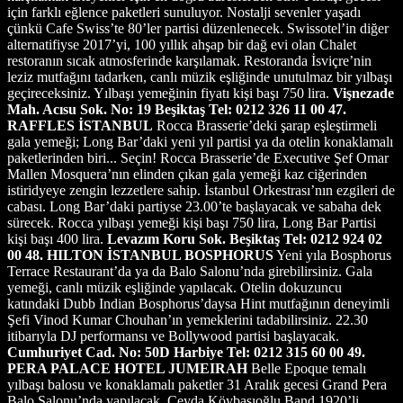
için farklı eğlence paketleri sunuluyor. Nostalji sevenler yaşadı
çünkü Cafe Swiss’te 80’ler partisi düzenlenecek. Swissotel’in diğer
alternatifiyse 2017’yi, 100 yıllık ahşap bir dağ evi olan Chalet
restoranın sıcak atmosferinde karşılamak. Restoranda İsviçre’nin
leziz mutfağını tadarken, canlı müzik eşliğinde unutulmaz bir yılbaşı
geçireceksiniz. Yılbaşı yemeğinin fiyatı kişi başı 750 lira.
Vişnezade
Mah. Acısu Sok. No: 19 Beşiktaş Tel: 0212 326 11 00
47.
RAFFLES İSTANBUL
Rocca Brasserie’deki şarap eşleştirmeli
gala yemeği; Long Bar’daki yeni yıl partisi ya da otelin konaklamalı
paketlerinden biri... Seçin! Rocca Brasserie’de Executive Şef Omar
Mallen Mosquera’nın elinden çıkan gala yemeği kaz ciğerinden
istiridyeye zengin lezzetlere sahip. İstanbul Orkestrası’nın ezgileri de
cabası. Long Bar’daki partiyse 23.00’te başlayacak ve sabaha dek
sürecek. Rocca yılbaşı yemeği kişi başı 750 lira, Long Bar Partisi
kişi başı 400 lira.
Levazım Koru Sok. Beşiktaş Tel: 0212 924 02
00
48. HILTON İSTANBUL BOSPHORUS
Yeni yıla Bosphorus
Terrace Restaurant’da ya da Balo Salonu’nda girebilirsiniz. Gala
yemeği, canlı müzik eşliğinde yapılacak. Otelin dokuzuncu
katındaki Dubb Indian Bosphorus’daysa Hint mutfağının deneyimli
Şefi Vinod Kumar Chouhan’ın yemeklerini tadabilirsiniz. 22.30
itibarıyla DJ performansı ve Bollywood partisi başlayacak.
Cumhuriyet Cad. No: 50D Harbiye Tel: 0212 315 60 00
49.
PERA PALACE HOTEL JUMEIRAH
Belle Epoque temalı
yılbaşı balosu ve konaklamalı paketler 31 Aralık gecesi Grand Pera
Balo Salonu’nda yapılacak. Ceyda Köybaşıoğlu Band 1920’li