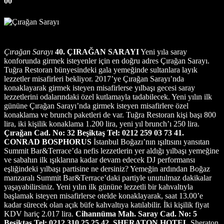
00
Çırağan Sarayı
40. ÇIRAĞAN SARAYI
Yeni yıla saray
konforunda girmek isteyenler için en doğru adres Çırağan Sarayı.
Tuğra Restoran bünyesindeki gala yemeğinde sultanlara layık
lezzetler misafirleri bekliyor. 2017’ye Çırağan Sarayı’nda
konaklayarak girmek isteyen misafirlerse yılbaşı gecesi saray
lezzetlerini odalarındaki özel kutlamayla tadabilecek. Yeni yılın ilk
gününe Çırağan Sarayı’nda girmek isteyen misafirlere özel
konaklama ve brunch paketleri de var. Tuğra Restoran kişi başı 800
lira, iki kişilik konaklama 1.200 lira, yeni yıl brunch’ı 250 lira.
Çırağan Cad. No: 32 Beşiktaş Tel: 0212 259 03 73
41.
CONRAD BOSPHORUS
İstanbul Boğazı’nın ışıltısını yansıtan
Summit Bar&Terrace’da nefis lezzetlerin yer aldığı yılbaşı yemeğine
ve sabahın ilk ışıklarına kadar devam edecek DJ performansı
eşliğindeki yılbaşı partisine ne dersiniz? Yemeğin ardından Boğaz
manzaralı Summit Bar&Terrace’daki partiyle unutulmaz dakikalar
yaşayabilirsiniz. Yeni yılın ilk gününe lezzetli bir kahvaltıyla
başlamak isteyen misafirlerse otelde konaklayarak, saat 13.00’e
kadar sürecek olan açık büfe kahvaltıya katılabilir. İki kişilik fiyat
KDV hariç 2.017 lira.
Cihannüma Mah. Saray Cad. No: 5
Beşiktaş Tel: 0212 310 25 25
42. SHERATON HOTEL
Sheraton