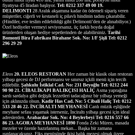
fiyatıysa 45 liradan başlıyor.
Tel: 0212 337 49 00
19.
DELIMONTI
28 Aralık akşamına kadar ön ödemeli sipariş veren
müşteriler, ciğerli ve kestaneli iç pilavlı hindinin tadını çıkarabilir.
(Hindiler, eve teslim edilebildiği gibi Delimonti’den de alınabiliyor.)
Özel hediyeler vermeyi seviyorsanız, üç farklı boyda doğal
ürünlerden oluşan hediye sepetlerinden de alabilirsiniz.
Tarihi
Bomonti Bira Fabrikası Birahane Sok. No: 1/F Şişli Tel: 0212
296 29 29
Eleos
20. ELEOS RESTORAN
Her zaman bir klasik olan restoran
yılbaşı gecesi de DJ performansı ve sınırsız içkili menü için tercih
edilebilir.
Şahkulu İstiklal Cad. No: 231 Beyoğlu Tel: 0212 244
90 90
21. CİBALİKAPI BALIKÇISI HALİÇ
Asma yaprağına
sarılı sardalya gibi değişik lezzetleri tadacağınız bir yılbaşı yemeği
için aklınızda olsun.
Kadir Has Cad. No: 5 Cibali Haliç Tel: 0212
533 28 46
22. İNCİRALTI MEYHANESİ
Canlı müzik eşliğinde
meyhane sefası yaşamak isterseniz, İnciraltı yılbaşı gecesi için ideal
adreslerden.
Arabacılar Sok. No: 4 Beylerbeyi Tel: 0216 557 66
86
23. AGORA MEYHANESİ 1890
Fonda Zeki Müren, masada
mezeler ve özenle hazırlanmış mekan... Başka bir zamana
ışınlanacaksınız. Fiks menüsünde ikisi balık mezesi olmak üzere