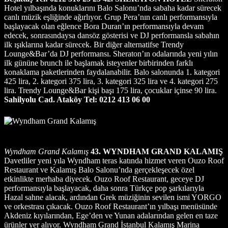
Hotel yılbaşında konuklarını Balo Salonu’nda sabaha kadar sürecek
canlı müzik eşliğinde ağırlıyor. Grup Pera’nın canlı performansıyla
başlayacak olan eğlence Bora Duran’ın performansıyla devam
edecek, sonrasındaysa dansöz gösterisi ve DJ performansla sabahın
ilk ışıklarına kadar sürecek. Bir diğer alternatifse Trendy
Lounge&Bar’da DJ performansı. Sheraton’ın odalarında yeni yılın
ilk gününe brunch ile başlamak isteyenler birbirinden farklı
konaklama paketlerinden faydalanabilir. Balo salonunda 1. kategori
425 lira, 2. kategori 375 lira, 3. kategori 325 lira ve 4. kategori 275
lira. Trendy Lounge&Bar kişi başı 175 lira, çocuklar içinse 90 lira.
Sahilyolu Cad. Ataköy Tel: 0212 413 06 00
Wyndham Grand Kalamış
43. WYNDHAM GRAND KALAMIŞ
Davetliler yeni yıla Wyndham teras katında hizmet veren Ouzo Roof
Restaurant ve Kalamış Balo Salonu’nda gerçekleşecek özel
etkinlikte merhaba diyecek. Ouzo Roof Restaurant, geceye DJ
performansıyla başlayacak, daha sonra Türkçe pop şarkılarıyla
Hazal sahne alacak, ardından Grek müziğinin sevilen ismi YORGO
ve orkestrası çıkacak. Ouzo Roof Restaurant’ın yılbaşı menüsünde
Akdeniz kıyılarından, Ege’den ve Yunan adalarından gelen en taze
ürünler yer alıyor. Wyndham Grand İstanbul Kalamış Marina