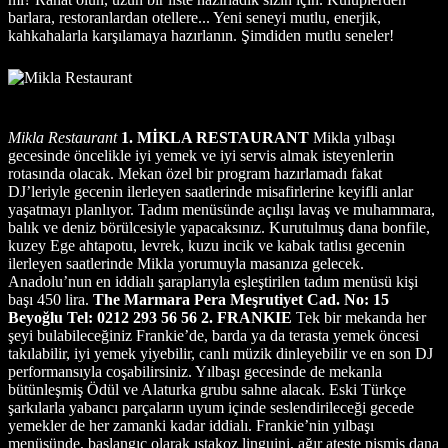
barlara, restoranlardan otellere... Yeni seneyi mutlu, enerjik,
kahkahalarla karşılamaya hazırlanın. Şimdiden mutlu seneler!
Mikla Restaurant
1. MİKLA RESTAURANT
Mikla yılbaşı
gecesinde öncelikle iyi yemek ve iyi servis almak isteyenlerin
rotasında olacak. Mekan özel bir program hazırlamadı fakat
DJ’leriyle gecenin ilerleyen saatlerinde misafirlerine keyifli anlar
yaşatmayı planlıyor. Tadım menüsünde açılışı lavaş ve muhammara,
balık ve deniz börülcesiyle yapacaksınız. Kurutulmuş dana bonfile,
kuzey Ege ahtapotu, levrek, kuzu incik ve kabak tatlısı gecenin
ilerleyen saatlerinde Mikla yorumuyla masanıza gelecek.
Anadolu’nun en iddialı şaraplarıyla eşleştirilen tadım menüsü kişi
başı 450 lira.
The Marmara Pera Meşrutiyet Cad. No: 15
Beyoğlu Tel: 0212 293 56 56
2. FRANKIE
Tek bir mekanda her
şeyi bulabileceğiniz Frankie’de, barda ya da terasta yemek öncesi
takılabilir, iyi yemek yiyebilir, canlı müzik dinleyebilir ve en son DJ
performansıyla coşabilirsiniz. Yılbaşı gecesinde de mekanla
bütünleşmiş Ödül ve Alaturka grubu sahne alacak. Eski Türkçe
şarkılarla yabancı parçaların uyum içinde seslendirileceği gecede
yemekler de her zamanki kadar iddialı. Frankie’nin yılbaşı
menüsünde, başlangıç olarak ıstakoz linguini, ağır ateşte pişmiş dana