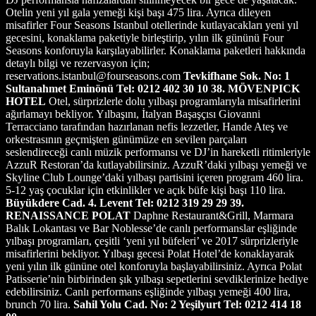
Otelin yeni yıl gala yemeği kişi başı 475 lira. Ayrıca dileyen
misafirler Four Seasons Istanbul otellerinde kutlayacakları yeni yıl
gecesini, konaklama paketiyle birleştirip, yılın ilk gününü Four
Seasons konforuyla karşılayabilirler. Konaklama paketleri hakkında
detaylı bilgi ve rezervasyon için;
reservations.istanbul@fourseasons.com
Tevkifhane Sok. No: 1
Sultanahmet Eminönü Tel: 0212 402 30 10
38. MÖVENPICK
HOTEL
Otel, sürprizlerle dolu yılbaşı programlarıyla misafirlerini
ağırlamayı bekliyor. Yılbaşını, İtalyan Başaşçısı Giovanni
Terracciano tarafından hazırlanan nefis lezzetler, Hande Ateş ve
orkestrasının geçmişten günümüze en sevilen parçaları
seslendireceği canlı müzik performansı ve DJ’in hareketli ritimleriyle
AzzuR Restoran’da kutlayabilirsiniz. AzzuR’daki yılbaşı yemeği ve
Skyline Club Lounge’daki yılbaşı partisini içeren program 460 lira.
5-12 yaş çocuklar için etkinlikler ve açık büfe kişi başı 110 lira.
Büyükdere Cad. 4. Levent Tel: 0212 319 29 29
39.
RENAISSANCE POLAT
Daphne Restaurant&Grill, Marmara
Balık Lokantası ve Bar Noblesse’de canlı performanslar eşliğinde
yılbaşı programları, çeşitli ‘yeni yıl büfeleri’ ve 2017 sürprizleriyle
misafirlerini bekliyor. Yılbaşı gecesi Polat Hotel’de konaklayarak
yeni yılın ilk gününe otel konforuyla başlayabilirsiniz. Ayrıca Polat
Patisserie’nin birbirinden şık yılbaşı sepetlerini sevdiklerinize hediye
edebilirsiniz. Canlı performans eşliğinde yılbaşı yemeği 400 lira,
brunch 70 lira.
Sahil Yolu Cad. No: 2 Yeşilyurt Tel: 0212 414 18