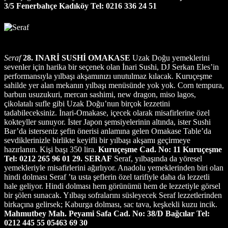
3/5 Fenerbahçe Kadıköy Tel: 0216 336 24 51
Seraf
28. INARİ SUSHİ OMAKASE
Uzak Doğu yemeklerini
sevenler için harika bir seçenek olan İnari Sushi, DJ Serkan Eles’in
performansıyla yılbaşı akşamınızı unutulmaz kılacak. Kuruçeşme
sahilde yer alan mekanın yılbaşı menüsünde yok yok. Corn tempura,
barbun usuzukuri, mercan sashimi, new dragon, miso lagos,
çikolatalı sufle gibi Uzak Doğu’nun birçok lezzetini
tadabileceksiniz. İnari-Omakase, içecek olarak misafirlerine özel
kokteyller sunuyor. İster Japon şemsiyelerinin altında, ister Sushi
Bar’da isterseniz şefin önerisi anlamına gelen Omakase Table’da
sevdiklerinizle birlikte keyifli bir yılbaşı akşamı geçirmeye
hazırlanın. Kişi başı 350 lira.
Kuruçeşme Cad. No: 11 Kuruçeşme
Tel: 0212 265 96 01
29. SERAF
Seraf, yılbaşında da yöresel
yemekleriyle misafirlerini ağırlıyor. Anadolu yemeklerinden biri olan
hindi dolması Seraf ’ta usta şeflerin özel tarifiyle daha da lezzetli
hale geliyor. Hindi dolması hem görünümü hem de lezzetiyle görsel
bir şölen sunacak. Yılbaşı sofralarını süsleyecek Seraf lezzetlerinden
birkaçına gelirsek; Kaburga dolması, sac tava, keşkekli kuzu incik.
Mahmutbey Mah. Peyami Safa Cad. No: 38/D Bağcılar Tel:
0212 445 55 05463 69 30