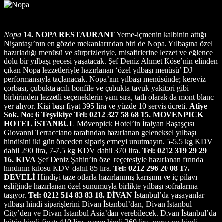
Nopa
14. NOPA RESTAURANT
Yeme-içmenin kalbinin attığı
Nişantaşı’nın en gözde mekanlarından biri de Nopa. Yılbaşına özel
hazırladığı menüsü ve sürprizleriyle, misafirlerine lezzet ve eğlence
dolu bir yılbaşı gecesi yaşatacak. Şef Deniz Ahmet Köse’nin elinden
çıkan Nopa lezzetleriyle hazırlanan ‘özel yılbaşı menüsü’ DJ
performansıyla taçlanacak. Nopa’nın yılbaşı menüsünde; kereviz
çorbası, çubukta acılı bonfile ve çubukta tavuk yakitori gibi
birbirinden lezzetli seçeneklerin yanı sıra, tatlı olarak da mont blanc
yer alıyor. Kişi başı fiyat 395 lira ve yüzde 10 servis ücreti.
Atiye
Sok. No: 6 Teşvikiye Tel: 0212 327 58 68
15. MÖVENPICK
HOTEL İSTANBUL
Mövenpick Hotel’in İtalyan Başaşçısı
Giovanni Terracciano tarafından hazırlanan geleneksel yılbaşı
hindisini iki gün önceden sipariş etmeyi unutmayın. 5-5.5 kg KDV
dahil 290 lira, 7-7.5 kg KDV dahil 370 lira.
Tel: 0212 319 29 29
16. KIVA
Şef Deniz Şahin’in özel reçetesiyle hazırlanan fırında
hindinin kilosu KDV dahil 85 lira.
Tel: 0212 296 20 08
17.
DEVELİ
Hindiyi taze otlarla hazırlanmış karışımı ve iç pilavı
eşliğinde hazırlanan özel sunumuyla birlikte yılbaşı sofralarına
taşıyor.
Tel: 0212 514 83 83
18. DİVAN
İstanbul’da yaşayanlar
yılbaşı hindi siparişlerini Divan İstanbul’dan, Divan İstanbul
City’den ve Divan İstanbul Asia’dan verebilecek. Divan İstanbul’da
bütün hindi fiyatı 410 lira, yarım hindi 260 lira, porsiyon hindi