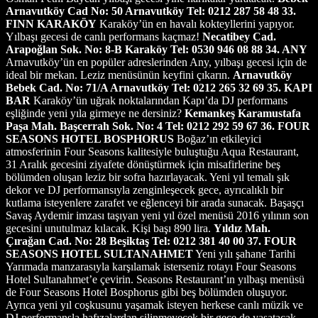
Arnavutköy Cad No: 50 Arnavutköy Tel: 0212 287 58 48
33.
FINN KARAKÖY
Karaköy’ün en havalı kokteyllerini yapıyor.
Yılbaşı gecesi de canlı performans kaçmaz!
Necatibey Cad.
Arapoğlan Sok. No: 8-B Karaköy Tel: 0530 946 08 88
34. ANY
Arnavutköy’ün en popüler adreslerinden Any, yılbaşı gecesi için de
ideal bir mekan. Leziz menüsünün keyfini çıkarın.
Arnavutköy
Bebek Cad. No: 71/A Arnavutköy Tel: 0212 265 32 69
35. KAPI
BAR
Karaköy’ün uğrak noktalarından Kapı’da DJ performans
eşliğinde yeni yıla girmeye ne dersiniz?
Kemankeş Karamustafa
Paşa Mah. Başcerrah Sok. No: 4 Tel: 0212 292 59 67
36. FOUR
SEASONS HOTEL BOSPHORUS
Boğaz’ın etkileyici
atmosferinin Four Seasons kalitesiyle buluştuğu Aqua Restaurant,
31 Aralık gecesini ziyafete dönüştürmek için misafirlerine beş
bölümden oluşan leziz bir sofra hazırlayacak. Yeni yıl temalı şık
dekor ve DJ performansıyla zenginleşecek gece, ayrıcalıklı bir
kutlama isteyenlere zarafet ve eğlenceyi bir arada sunacak. Başaşçı
Savaş Aydemir imzası taşıyan yeni yıl özel menüsü 2016 yılının son
gecesini unutulmaz kılacak. Kişi başı 890 lira.
Yıldız Mah.
Çırağan Cad. No: 28 Beşiktaş Tel: 0212 381 40 00
37. FOUR
SEASONS HOTEL SULTANAHMET
Yeni yılı şahane Tarihi
Yarımada manzarasıyla karşılamak isterseniz rotayı Four Seasons
Hotel Sultanahmet’e çevirin. Seasons Restaurant’ın yılbaşı menüsü
de Four Seasons Hotel Bosphorus gibi beş bölümden oluşuyor.
Ayrıca yeni yıl coşkusunu yaşamak isteyen herkese canlı müzik ve
DJ performansla hafızalardan silinmeyecek bir gece de yaşatacak.