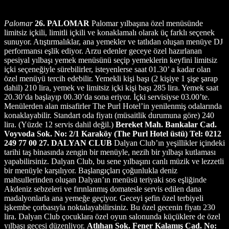
Palomar
26. PALOMAR
Palomar yılbaşına özel menüsünde
limitsiz içkili, limitli içkili ve konaklamalı olarak üç farklı seçenek
sunuyor. Atıştırmalıklar, ana yemekler ve tatlıdan oluşan menüye DJ
performansı eşlik ediyor. Arzu edenler geceye özel hazırlanan
spesiyal yılbaşı yemek menüsünü seçip yemeklerin keyfini limitsiz
içki seçeneğiyle sürebilirler, isteyenlerse saat 01.30’ a kadar olan
özel menüyü tercih edebilir. Yemekli kişi başı (2 kişiye 1 şişe şarap
dahil) 210 lira, yemek ve limitsiz içki kişi başı 285 lira. Yemek saat
20.30’da başlayıp 00.30’da sona eriyor. İçki servisiyse 03.00’te.
Menülerden alan misafirler The Purl Hotel’in yenilenmiş odalarında
konaklayabilir. Standart oda fiyatı (müsaitlik durumuna göre) 240
lira. (Yüzde 12 servis dahil değil.)
Bereket Mah. Bankalar Cad.
Voyvoda Sok. No: 2/1 Karaköy (The Purl Hotel üstü) Tel: 0212
249 77 00
27. DALYAN CLUB
Dalyan Club’ın yeşillikler içindeki
tarihi taş binasında zengin bir menüyle, nezih bir yılbaşı kutlaması
yapabilirsiniz. Dalyan Club, bu sene yılbaşını canlı müzik ve lezzetli
bir menüyle karşılıyor. Başlangıçları çoğunlukla deniz
mahsullerinden oluşan Dalyan’ın menüsü teriyaki sos eşliğinde
Akdeniz sebzeleri ve fırınlanmış domatesle servis edilen dana
madalyonlarla ana yemeğe geçiyor. Geceyi şefin özel terbiyeli
işkembe çorbasıyla noktalayabilirsiniz. Bu özel gecenin fiyatı 230
lira. Dalyan Club çocuklara özel oyun salonunda küçüklere de özel
yılbaşı gecesi düzenliyor.
Atlıhan Sok. Fener Kalamış Cad. No: