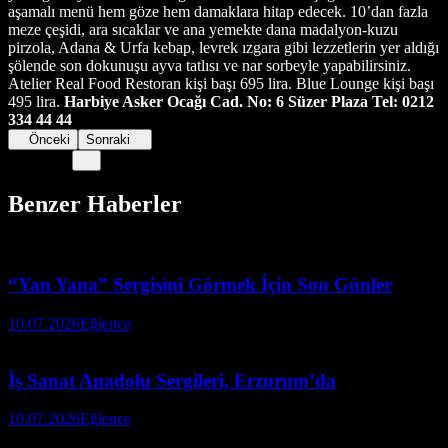
aşamalı menü hem göze hem damaklara hitap edecek. 10’dan fazla
meze çeşidi, ara sıcaklar ve ana yemekte dana madalyon-kuzu
pirzola, Adana & Urfa kebap, levrek ızgara gibi lezzetlerin yer aldığı
şölende son dokunuşu ayva tatlısı ve nar sorbeyle yapabilirsiniz.
Atelier Real Food Restoran kişi başı 695 lira. Blue Lounge kişi başı
495 lira.
Harbiye Asker Ocağı Cad. No: 6 Süzer Plaza Tel: 0212
334 44 44
Önceki
Sonraki
Benzer Haberler
“Yan Yana” Sergisini Görmek İçin Son Günler
10.07.2026
Eğlence
İş Sanat Anadolu Sergileri, Erzurum’da
10.07.2026
Eğlence