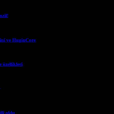
zil!
mini ve HuginCore
özellikleri
r
lli oldu