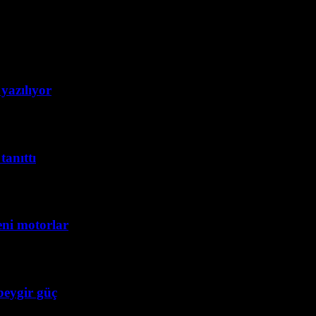
yazılıyor
tanıttı
eni motorlar
beygir güç