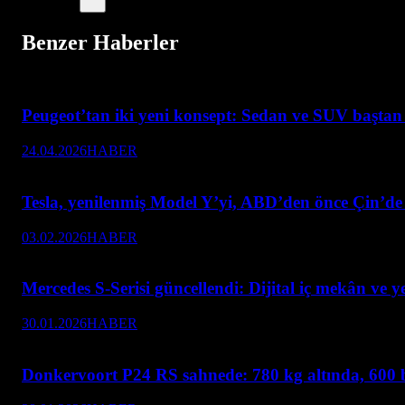
Benzer Haberler
Peugeot’tan iki yeni konsept: Sedan ve SUV baştan 
24.04.2026
HABER
Tesla, yenilenmiş Model Y’yi, ABD’den önce Çin’de 
03.02.2026
HABER
Mercedes S-Serisi güncellendi: Dijital iç mekân ve y
30.01.2026
HABER
Donkervoort P24 RS sahnede: 780 kg altında, 600 