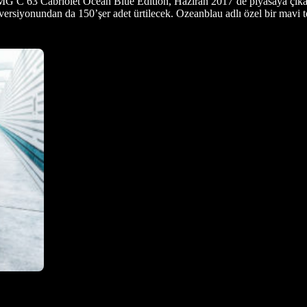
AMG C 63 Cabriolet Ocean Blue Edition,
Haziran 2017
’de piyasaya çık
 versiyonundan da 150’şer adet ürtilecek. Ozeanblau adlı özel bir mavi 