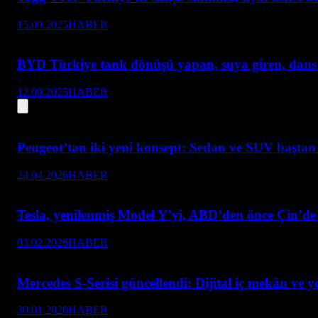
15.09.2025
HABER
BYD Türkiye tank dönüşü yapan, suya giren, dans e
12.09.2025
HABER
Peugeot’tan iki yeni konsept: Sedan ve SUV baştan 
24.04.2026
HABER
Tesla, yenilenmiş Model Y’yi, ABD’den önce Çin’de 
03.02.2026
HABER
Mercedes S-Serisi güncellendi: Dijital iç mekân ve y
30.01.2026
HABER