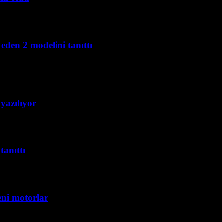
den 2 modelini tanıttı
yazılıyor
tanıttı
eni motorlar