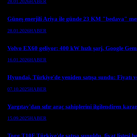
28.01.2026
HABER
Güneş enerjili Ariya ile günde 23 KM "bedava" men
28.01.2026
HABER
Volvo EX60 geliyor: 400 kW hızlı şarj, Google Ge
16.01.2026
HABER
Hyundai, Türkiye'de yeniden satışa sundu: Fiyatı ve 
07.10.2025
HABER
Yargıtay'dan sıfır araç sahiplerini ilgilendiren kara
15.09.2025
HABER
Togg T10F Türkiye'de satışa sunuldu, fiyat listesi be