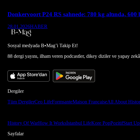
Donkervoort P24 RS sahnede: 780 kg altında, 600 
28.01.2026
HABER
Sosyal medyada
B•Mag’i Takip Et!
88 dergi yayını, ilham veren podcastler, dikey diziler ve yapay zekâ d
Dergiler
Tüm Dergiler
Ceo Life
Formsante
Maison Française
All About Histo
History Of War
How It Works
İstanbul Life
Kore Pop
Pozitif
Start Up
Sayfalar