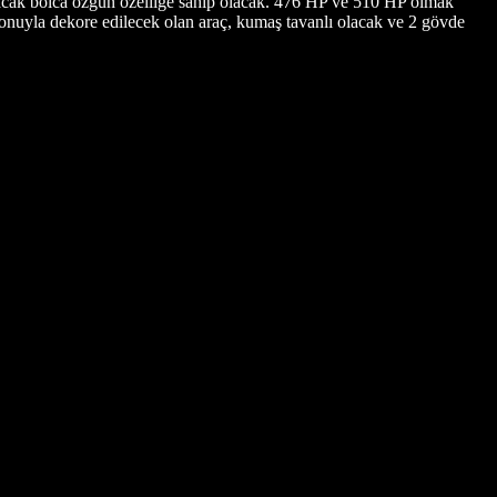
acak bolca özgün özelliğe sahip olacak. 476 HP ve 510 HP olmak
tonuyla dekore edilecek olan araç, kumaş tavanlı olacak ve 2 gövde