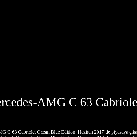
rcedes-AMG C 63 Cabriolet
MG C 63 Cabriolet Ocean Blue Edition, Haziran 2017’de piyasaya çıkac