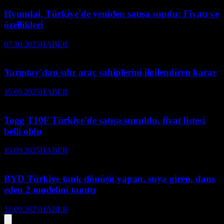
Hyundai, Türkiye'de yeniden satışa sundu: Fiyatı ve
özellikleri
07.10.2025
HABER
Yargıtay'dan sıfır araç sahiplerini ilgilendiren karar
15.09.2025
HABER
Togg T10F Türkiye'de satışa sunuldu, fiyat listesi
belli oldu
15.09.2025
HABER
BYD Türkiye tank dönüşü yapan, suya giren, dans
eden 2 modelini tanıttı
12.09.2025
HABER