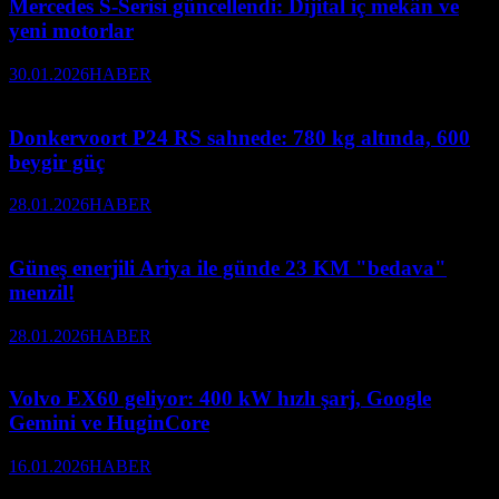
Mercedes S-Serisi güncellendi: Dijital iç mekân ve
yeni motorlar
30.01.2026
HABER
Donkervoort P24 RS sahnede: 780 kg altında, 600
beygir güç
28.01.2026
HABER
Güneş enerjili Ariya ile günde 23 KM "bedava"
menzil!
28.01.2026
HABER
Volvo EX60 geliyor: 400 kW hızlı şarj, Google
Gemini ve HuginCore
16.01.2026
HABER