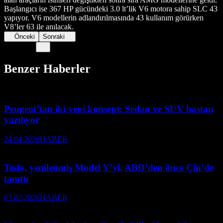
Başlangıcı ise 367 HP gücündeki 3.0 lt’lik V6 motora sahip SLC 43
yapıyor. V6 modellerin adlandırılmasında 43 kullanım görürken
V8’ler 63 ile anılacak.
Önceki
Sonraki
Benzer Haberler
Peugeot’tan iki yeni konsept: Sedan ve SUV baştan
yazılıyor
24.04.2026
HABER
Tesla, yenilenmiş Model Y’yi, ABD’den önce Çin’de
tanıttı
03.02.2026
HABER