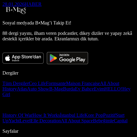
28.01.2026
HABER
Sosyal medyada
B•Mag’i Takip Et!
88 dergi yayını, ilham veren podcastler, dikey diziler ve yapay zekâ
destekli içerikler bir arada. Ekranlarınızı dik tutun.
Dergiler
Tüm Dergiler
Ceo Life
Formsante
Maison Française
All About
History
Atlas
Auto Show
B-Mag
Burda
Ev Bahçe
Evim
HELLO!
Hey
Girl
History Of War
How It Works
İstanbul Life
Kore Pop
Pozitif
Start
Up
Yacht
Level
Elle Decoration
All About Space
Bebeğimle
Capital
Sayfalar