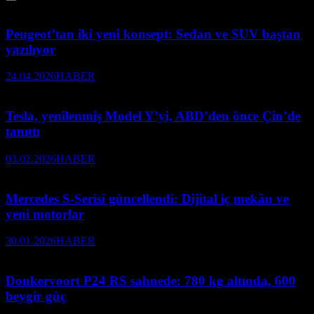
Peugeot’tan iki yeni konsept: Sedan ve SUV baştan
yazılıyor
24.04.2026
HABER
Tesla, yenilenmiş Model Y’yi, ABD’den önce Çin’de
tanıttı
03.02.2026
HABER
Mercedes S-Serisi güncellendi: Dijital iç mekân ve
yeni motorlar
30.01.2026
HABER
Donkervoort P24 RS sahnede: 780 kg altında, 600
beygir güç