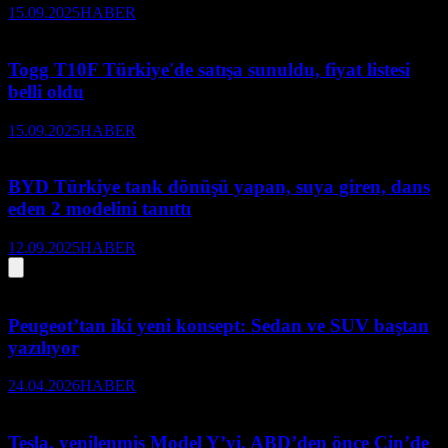
15.09.2025
HABER
Togg T10F Türkiye'de satışa sunuldu, fiyat listesi
belli oldu
15.09.2025
HABER
BYD Türkiye tank dönüşü yapan, suya giren, dans
eden 2 modelini tanıttı
12.09.2025
HABER
Peugeot’tan iki yeni konsept: Sedan ve SUV baştan
yazılıyor
24.04.2026
HABER
Tesla, yenilenmiş Model Y’yi, ABD’den önce Çin’de