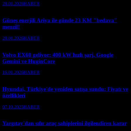
28.01.2026
HABER
Güneş enerjili Ariya ile günde 23 KM "bedava"
menzil!
28.01.2026
HABER
Volvo EX60 geliyor: 400 kW hızlı şarj, Google
Gemini ve HuginCore
16.01.2026
HABER
Hyundai, Türkiye'de yeniden satışa sundu: Fiyatı ve
özellikleri
07.10.2025
HABER
Yargıtay'dan sıfır araç sahiplerini ilgilendiren karar