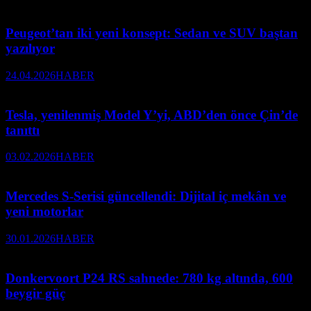
Peugeot’tan iki yeni konsept: Sedan ve SUV baştan
yazılıyor
24.04.2026
HABER
Tesla, yenilenmiş Model Y’yi, ABD’den önce Çin’de
tanıttı
03.02.2026
HABER
Mercedes S-Serisi güncellendi: Dijital iç mekân ve
yeni motorlar
30.01.2026
HABER
Donkervoort P24 RS sahnede: 780 kg altında, 600
beygir güç