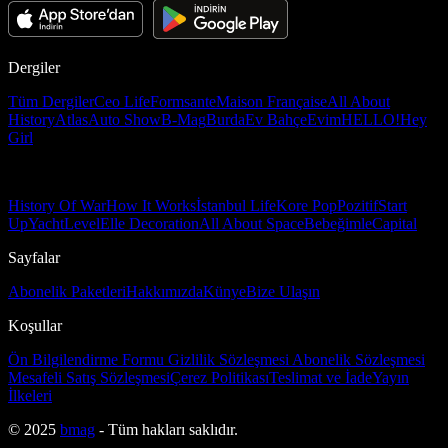
Dergiler
Tüm Dergiler
Ceo Life
Formsante
Maison Française
All About
History
Atlas
Auto Show
B-Mag
Burda
Ev Bahçe
Evim
HELLO!
Hey
Girl
History Of War
How It Works
İstanbul Life
Kore Pop
Pozitif
Start
Up
Yacht
Level
Elle Decoration
All About Space
Bebeğimle
Capital
Sayfalar
Abonelik Paketleri
Hakkımızda
Künye
Bize Ulaşın
Koşullar
Ön Bilgilendirme Formu
Gizlilik Sözleşmesi
Abonelik Sözleşmesi
Mesafeli Satış Sözleşmesi
Çerez Politikası
Teslimat ve İade
Yayın
İlkeleri
© 2025
bmag
- Tüm hakları saklıdır.