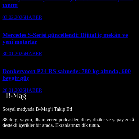
tanıttı
03.02.2026
HABER
Mercedes S-Serisi güncellendi: Dijital iç mekân ve
yeni motorlar
30.01.2026
HABER
Donkervoort P24 RS sahnede: 780 kg altında, 600
beygir güç
28.01.2026
HABER
Sosyal medyada
B•Mag’i Takip Et!
88 dergi yayını, ilham veren podcastler, dikey diziler ve yapay zekâ
destekli içerikler bir arada. Ekranlarınızı dik tutun.