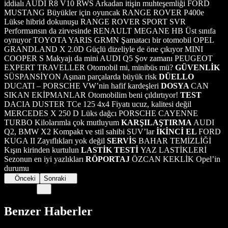
iddialı AUDI R8 V10 RWS Arkadan itişin muhteşemliği FORD
MUSTANG Büyükler için oyuncak RANGE ROVER P400e
Lükse hibrid dokunuşu RANGE ROVER SPORT SVR
Performansın da zirvesinde RENAULT MEGANE HB Üst sınıfa
oynuyor TOYOTA YARIS GRMN Şamatacı bir otomobil OPEL
GRANDLAND X 2.0D Güçlü dizeliyle de öne çıkıyor MINI
COOPER S Makyajı da mini AUDI Q5 Şov zamanı PEUGEOT
EXPERT TRAVELLER Otomobil mi, minibüs mü?
GÜVENLİK
SÜSPANSİYON Aşınan parçalarda büyük risk
DÜELLO
DUCATI – PORSCHE VW’nin hafif kardeşleri
DOSYA
CAN
SIKAN EKİPMANLAR Otomobilim beni çıldırtıyor!
TEST
DACIA DUSTER TCe 125 4x4 Fiyatı ucuz, kalitesi değil
MERCEDES X 250 D Lüks dağcı PORSCHE CAYENNE
TURBO Kilolarımla çok mutluyum
KARŞILAŞTIRMA
AUDI
Q2, BMW X2 Kompakt ve stil sahibi SUV’lar
İKİNCİ EL
FORD
KUGA II Zayıflıkları yok değil
SERVİS
BAHAR TEMİZLİĞİ
Kışın kirinden kurtulun
LASTİK TESTİ
YAZ LASTİKLERİ
Sezonun en iyi yazlıkları
RÖPORTAJ
ÖZCAN KEKLİK Opel’in
durumu
Önceki
Sonraki
Benzer Haberler