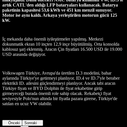
artık CATL'den aldığı LFP bataryaları kullanacak. Batarya
paketinin kapasitesi 53,6 kWh ve 451 km menzil sunuyor.
Motor ise aynı kaldı. Arkaya yerleştirilen motorun gücü 125
kW.
İç mekanda daha önemli iyileştirmeler yapılmış. Merkezi
dokunmatik ekran 10 inçten 12,9 inçe büyütülmüş. Orta konsolda
kablosuz şarj eklenmiş. Aracın Çin fiyatları 16.500 USD ile 19.000
USD arasında değişiyor.
Volkswagen Türkiye, Avrupa'da üretilen D.3 modelini, bahar
aylarında Türkiye'ye getirmeyi planlıyor. ID.4 ve ID.7'yle beraber
elektrikli ID. ailesini güçlendirmeyi planlıyor. Ancak tabi aracın
Türkiye fiyatı ve BYD Dolphin ile fiyat rekabetine girip
girmeyeceği burada önemli role sahip olacak. Rekabetçi fiyat
seviyesiyle Polo'nun altında bir fiyatla pazara girerse, Türkiye'de
satılan en ucuz VW olabilir.
Önceki
Sonraki