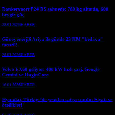
Donkervoort P24 RS sahnede: 780 kg altında, 600
beygir güç
28.01.2026
HABER
Güneş enerjili Ariya ile günde 23 KM "bedava"
menzil!
28.01.2026
HABER
Volvo EX60 geliyor: 400 kW hızlı şarj, Google
Gemini ve HuginCore
16.01.2026
HABER
Hyundai, Türkiye'de yeniden satışa sundu: Fiyatı ve
özellikleri