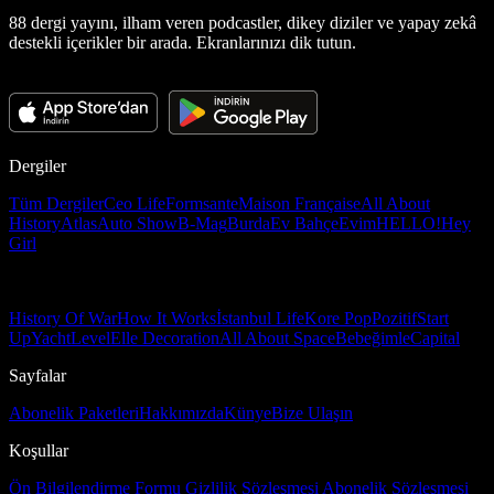
88 dergi yayını, ilham veren podcastler, dikey diziler ve yapay zekâ
destekli içerikler bir arada. Ekranlarınızı dik tutun.
Dergiler
Tüm Dergiler
Ceo Life
Formsante
Maison Française
All About
History
Atlas
Auto Show
B-Mag
Burda
Ev Bahçe
Evim
HELLO!
Hey
Girl
History Of War
How It Works
İstanbul Life
Kore Pop
Pozitif
Start
Up
Yacht
Level
Elle Decoration
All About Space
Bebeğimle
Capital
Sayfalar
Abonelik Paketleri
Hakkımızda
Künye
Bize Ulaşın
Koşullar
Ön Bilgilendirme Formu
Gizlilik Sözleşmesi
Abonelik Sözleşmesi