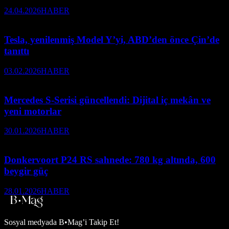
24.04.2026
HABER
Tesla, yenilenmiş Model Y’yi, ABD’den önce Çin’de
tanıttı
03.02.2026
HABER
Mercedes S-Serisi güncellendi: Dijital iç mekân ve
yeni motorlar
30.01.2026
HABER
Donkervoort P24 RS sahnede: 780 kg altında, 600
beygir güç
28.01.2026
HABER
Sosyal medyada
B•Mag’i Takip Et!