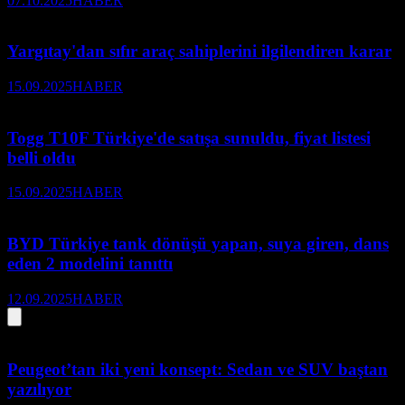
07.10.2025
HABER
Yargıtay'dan sıfır araç sahiplerini ilgilendiren karar
15.09.2025
HABER
Togg T10F Türkiye'de satışa sunuldu, fiyat listesi
belli oldu
15.09.2025
HABER
BYD Türkiye tank dönüşü yapan, suya giren, dans
eden 2 modelini tanıttı
12.09.2025
HABER
Peugeot’tan iki yeni konsept: Sedan ve SUV baştan
yazılıyor