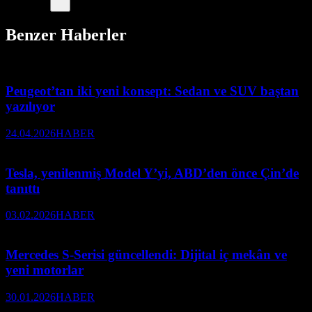
Benzer Haberler
Peugeot’tan iki yeni konsept: Sedan ve SUV baştan
yazılıyor
24.04.2026
HABER
Tesla, yenilenmiş Model Y’yi, ABD’den önce Çin’de
tanıttı
03.02.2026
HABER
Mercedes S-Serisi güncellendi: Dijital iç mekân ve
yeni motorlar
30.01.2026
HABER