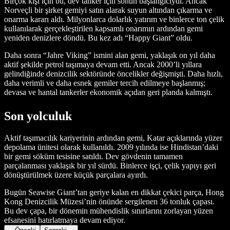
Birçok kişi için bu, dev tanker için sonun başlangıcıydı. Ancak
Norveçli bir şirket gemiyi satın alarak suyun altından çıkarma ve
onarma kararı aldı. Milyonlarca dolarlık yatırım ve binlerce ton çelik
kullanılarak gerçekleştirilen kapsamlı onarımın ardından gemi
yeniden denizlere döndü. Bu kez adı “Happy Giant” oldu.
Daha sonra “Jahre Viking” ismini alan gemi, yaklaşık on yıl daha
aktif şekilde petrol taşımaya devam etti. Ancak 2000’li yıllara
gelindiğinde denizcilik sektöründe öncelikler değişmişti. Daha hızlı,
daha verimli ve daha esnek gemiler tercih edilmeye başlanmış;
devasa ve hantal tankerler ekonomik açıdan geri planda kalmıştı.
Son yolculuk
Aktif taşımacılık kariyerinin ardından gemi, Katar açıklarında yüzer
depolama ünitesi olarak kullanıldı. 2009 yılında ise Hindistan’daki
bir gemi söküm tesisine satıldı. Dev gövdenin tamamen
parçalanması yaklaşık bir yıl sürdü. Binlerce işçi, çelik yapıyı geri
dönüştürülmek üzere küçük parçalara ayırdı.
Bugün Seawise Giant’tan geriye kalan en dikkat çekici parça, Hong
Kong Denizcilik Müzesi’nin önünde sergilenen 36 tonluk çapası.
Bu dev çapa, bir dönemin mühendislik sınırlarını zorlayan yüzen
efsanesini hatırlatmaya devam ediyor.