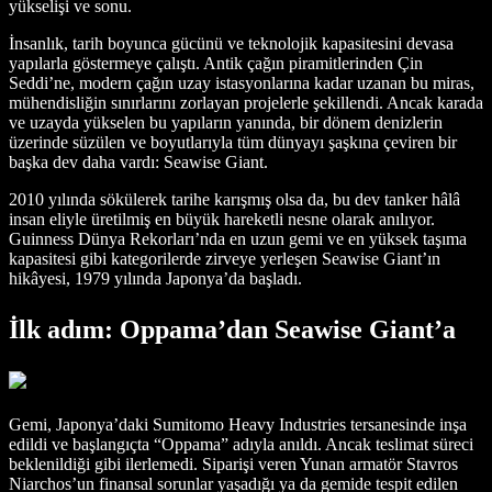
yükselişi ve sonu.
İnsanlık, tarih boyunca gücünü ve teknolojik kapasitesini devasa
yapılarla göstermeye çalıştı. Antik çağın piramitlerinden Çin
Seddi’ne, modern çağın uzay istasyonlarına kadar uzanan bu miras,
mühendisliğin sınırlarını zorlayan projelerle şekillendi. Ancak karada
ve uzayda yükselen bu yapıların yanında, bir dönem denizlerin
üzerinde süzülen ve boyutlarıyla tüm dünyayı şaşkına çeviren bir
başka dev daha vardı: Seawise Giant.
2010 yılında sökülerek tarihe karışmış olsa da, bu dev tanker hâlâ
insan eliyle üretilmiş en büyük hareketli nesne olarak anılıyor.
Guinness Dünya Rekorları’nda en uzun gemi ve en yüksek taşıma
kapasitesi gibi kategorilerde zirveye yerleşen Seawise Giant’ın
hikâyesi, 1979 yılında Japonya’da başladı.
İlk adım: Oppama’dan Seawise Giant’a
Gemi, Japonya’daki Sumitomo Heavy Industries tersanesinde inşa
edildi ve başlangıçta “Oppama” adıyla anıldı. Ancak teslimat süreci
beklenildiği gibi ilerlemedi. Siparişi veren Yunan armatör Stavros
Niarchos’un finansal sorunlar yaşadığı ya da gemide tespit edilen