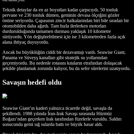
Teknik detaylar da en az boyutları kadar çarpıcıydı. 50 tonluk
pervane ve 230 tonluk dümen, geminin devasa ölçeğini gözler
önüne seriyordu. Çapasının zincir halkalarından biri bile sıradan bir
otomobilden daha ağırdı. Tam hızla ilerlerken motorları
durdurulduğunda tamamen durması yaklaşık 10 kilometre
sürüyordu. Yön değiştirebilmesi için ise 3 kilometreden fazla açık
alana ihtiyaç duyuyordu.
Ancak bu büyüklüğün ciddi bir dezavantajı vardı. Seawise Giant,
Panama ve Süveyş kanalları gibi stratejik su yollarından
geçemiyordu. Bu nedenle rotasını kıtaların etrafından dolaşacak
şekilde planlamak zorunda kalıyor, bu da sefer sürelerini uzatıyordu.
Savaşın hedefi oldu
Seawise Giant’ın kaderi yalnızca ticaretle değil, savaşla da
şekillendi. 1988 yılında İran-Irak Savaşı sırasında Hürmüz
Boğazı’ndan geçerken Irak tarafından füzelerle vuruldu. Saldırı
sonucunda gemi sığ sularda battı ve büyük hasar aldı.