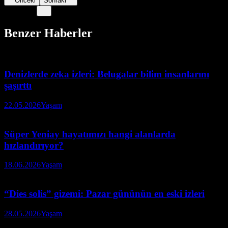
Önceki
Sonraki
Benzer Haberler
Denizlerde zeka izleri: Belugalar bilim insanlarını
şaşırttı
22.05.2026
Yaşam
Süper Yeniay hayatımızı hangi alanlarda
hızlandırıyor?
18.06.2026
Yaşam
“Dies solis” gizemi: Pazar gününün en eski izleri
28.05.2026
Yaşam