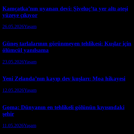
Kamçatka’nın uyanan devi: Şiveluç’ta yer altı ateşi
yüzeye çıkıyor
26.05.2026
Yaşam
Güneş tarlalarının görünmeyen tehlikesi: Kuşlar için
ölümcül yanılsama
23.05.2026
Yaşam
Yeni Zelanda’nın kayıp dev kuşları: Moa hikayesi
12.05.2026
Yaşam
Goma: Dünyanın en tehlikeli gölünün kıyısındaki
şehir
11.05.2026
Yaşam