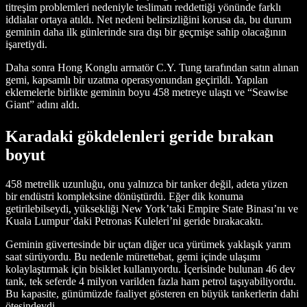
titreşim problemleri nedeniyle teslimatı reddettiği yönünde farklı
iddialar ortaya atıldı. Net nedeni belirsizliğini korusa da, bu durum
geminin daha ilk günlerinde sıra dışı bir geçmişe sahip olacağının
işaretiydi.
Daha sonra Hong Konglu armatör C.Y. Tung tarafından satın alınan
gemi, kapsamlı bir uzatma operasyonundan geçirildi. Yapılan
eklemelerle birlikte geminin boyu 458 metreye ulaştı ve “Seawise
Giant” adını aldı.
Karadaki gökdelenleri geride bırakan
boyut
458 metrelik uzunluğu, onu yalnızca bir tanker değil, adeta yüzen
bir endüstri kompleksine dönüştürdü. Eğer dik konuma
getirilebilseydi, yüksekliği New York’taki Empire State Binası’nı ve
Kuala Lumpur’daki Petronas Kuleleri’ni geride bırakacaktı.
Geminin güvertesinde bir uçtan diğer uca yürümek yaklaşık yarım
saat sürüyordu. Bu nedenle mürettebat, gemi içinde ulaşımı
kolaylaştırmak için bisiklet kullanıyordu. İçerisinde bulunan 46 dev
tank, tek seferde 4 milyon varilden fazla ham petrol taşıyabiliyordu.
Bu kapasite, günümüzde faaliyet gösteren en büyük tankerlerin dahi
ötesindeydi.