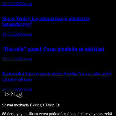
22.05.2026
Yaşam
Süper Yeniay hayatımızı hangi alanlarda
hızlandırıyor?
18.06.2026
Yaşam
“Dies solis” gizemi: Pazar gününün en eski izleri
28.05.2026
Yaşam
Kamçatka’nın uyanan devi: Şiveluç’ta yer altı ateşi
yüzeye çıkıyor
26.05.2026
Yaşam
Sosyal medyada
B•Mag’i Takip Et!
88 dergi yayını, ilham veren podcastler, dikey diziler ve yapay zekâ