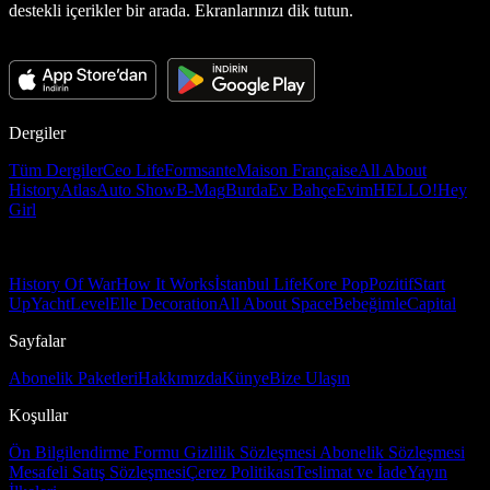
destekli içerikler bir arada. Ekranlarınızı dik tutun.
Dergiler
Tüm Dergiler
Ceo Life
Formsante
Maison Française
All About
History
Atlas
Auto Show
B-Mag
Burda
Ev Bahçe
Evim
HELLO!
Hey
Girl
History Of War
How It Works
İstanbul Life
Kore Pop
Pozitif
Start
Up
Yacht
Level
Elle Decoration
All About Space
Bebeğimle
Capital
Sayfalar
Abonelik Paketleri
Hakkımızda
Künye
Bize Ulaşın
Koşullar
Ön Bilgilendirme Formu
Gizlilik Sözleşmesi
Abonelik Sözleşmesi
Mesafeli Satış Sözleşmesi
Çerez Politikası
Teslimat ve İade
Yayın