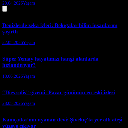
28.04.2026
Yaşam
Denizlerde zeka izleri: Belugalar bilim insanlarını
şaşırttı
22.05.2026
Yaşam
Süper Yeniay hayatımızı hangi alanlarda
hızlandırıyor?
18.06.2026
Yaşam
“Dies solis” gizemi: Pazar gününün en eski izleri
28.05.2026
Yaşam
Kamçatka’nın uyanan devi: Şiveluç’ta yer altı ateşi
yüzeye çıkıyor