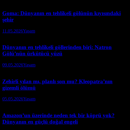
Goma: Dünyanın en tehlikeli gölünün kıyısındaki
şehir
11.05.2026
Yaşam
Dünyanın en tehlikeli göllerinden biri: Natron
Gölü’nün ürkütücü yüzü
09.05.2026
Yaşam
Zehirli yılan mı, planlı son mu? Kleopatra’nın
gizemli ölümü
05.05.2026
Yaşam
Amazon’un üzerinde neden tek bir köprü yok?
Dünyanın en güçlü doğal engeli