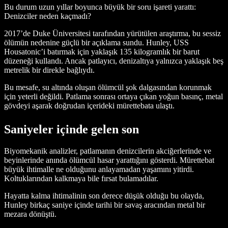
Bu durum uzun yıllar boyunca büyük bir soru işareti yarattı:
Denizciler neden kaçmadı?
2017’de Duke Üniversitesi tarafından yürütülen araştırma, bu sessiz
ölümün nedenine güçlü bir açıklama sundu. Hunley, USS
Housatonic’i batırmak için yaklaşık 135 kilogramlık bir barut
düzeneği kullandı. Ancak patlayıcı, denizaltıya yalnızca yaklaşık beş
metrelik bir direkle bağlıydı.
Bu mesafe, su altında oluşan ölümcül şok dalgasından korunmak
için yeterli değildi. Patlama sonrası ortaya çıkan yoğun basınç, metal
gövdeyi aşarak doğrudan içerideki mürettebata ulaştı.
Saniyeler içinde gelen son
Biyomekanik analizler, patlamanın denizcilerin akciğerlerinde ve
beyinlerinde anında ölümcül hasar yarattığını gösterdi. Mürettebat
büyük ihtimalle ne olduğunu anlayamadan yaşamını yitirdi.
Koltuklarından kalkmaya bile fırsat bulamadılar.
Hayatta kalma ihtimalinin son derece düşük olduğu bu olayda,
Hunley birkaç saniye içinde tarihi bir savaş aracından metal bir
mezara dönüştü.