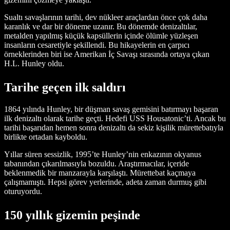
Sualtı savaşlarının tarihi, dev nükleer araçlardan önce çok daha
karanlık ve dar bir döneme uzanır. Bu dönemde denizaltılar,
metalden yapılmış küçük kapsüllerin içinde ölümle yüzleşen
insanların cesaretiyle şekillendi. Bu hikayelerin en çarpıcı
örneklerinden biri ise Amerikan İç Savaşı sırasında ortaya çıkan
H.L. Hunley oldu.
Tarihe geçen ilk saldırı
1864 yılında Hunley, bir düşman savaş gemisini batırmayı başaran
ilk denizaltı olarak tarihe geçti. Hedefi USS Housatonic’ti. Ancak bu
tarihi başarıdan hemen sonra denizaltı da sekiz kişilik mürettebatıyla
birlikte ortadan kayboldu.
Yıllar süren sessizlik, 1995’te Hunley’nin enkazının okyanus
tabanından çıkarılmasıyla bozuldu. Araştırmacılar, içeride
beklenmedik bir manzarayla karşılaştı. Mürettebat kaçmaya
çalışmamıştı. Hepsi görev yerlerinde, adeta zaman durmuş gibi
oturuyordu.
150 yıllık gizemin peşinde