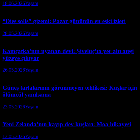
18.06.2026
Yaşam
“Dies solis” gizemi: Pazar gününün en eski izleri
28.05.2026
Yaşam
Kamçatka’nın uyanan devi: Şiveluç’ta yer altı ateşi
yüzeye çıkıyor
26.05.2026
Yaşam
Güneş tarlalarının görünmeyen tehlikesi: Kuşlar için
ölümcül yanılsama
23.05.2026
Yaşam
Yeni Zelanda’nın kayıp dev kuşları: Moa hikayesi
12.05.2026
Yaşam