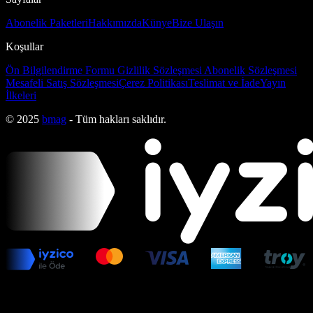
Abonelik Paketleri
Hakkımızda
Künye
Bize Ulaşın
Koşullar
Ön Bilgilendirme Formu
Gizlilik Sözleşmesi
Abonelik Sözleşmesi
Mesafeli Satış Sözleşmesi
Çerez Politikası
Teslimat ve İade
Yayın
İlkeleri
© 2025
bmag
- Tüm hakları saklıdır.