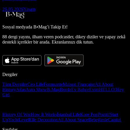
26.05.2026
Yaşam
Sosyal medyada
B•Mag’i Takip Et!
88 dergi yayını, ilham veren podcastler, dikey diziler ve yapay zekâ
destekli içerikler bir arada. Ekranlarınızı dik tutun.
Dergiler
Tüm Dergiler
Ceo Life
Formsante
Maison Française
All About
History
Atlas
Auto Show
B-Mag
Burda
Ev Bahçe
Evim
HELLO!
Hey
Girl
History Of War
How It Works
İstanbul Life
Kore Pop
Pozitif
Start
Up
Yacht
Level
Elle Decoration
All About Space
Bebeğimle
Capital
Sayfalar