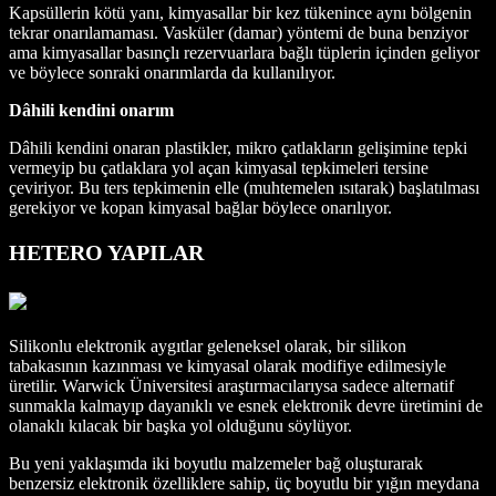
Kapsüllerin kötü yanı, kimyasallar bir kez tükenince aynı bölgenin
tekrar onarılamaması. Vasküler (damar) yöntemi de buna benziyor
ama kimyasallar basınçlı rezervuarlara bağlı tüplerin içinden geliyor
ve böylece sonraki onarımlarda da kullanılıyor.
Dâhili kendini onarım
Dâhili kendini onaran plastikler, mikro çatlakların gelişimine tepki
vermeyip bu çatlaklara yol açan kimyasal tepkimeleri tersine
çeviriyor. Bu ters tepkimenin elle (muhtemelen ısıtarak) başlatılması
gerekiyor ve kopan kimyasal bağlar böylece onarılıyor.
HETERO YAPILAR
Silikonlu elektronik aygıtlar geleneksel olarak, bir silikon
tabakasının kazınması ve kimyasal olarak modifiye edilmesiyle
üretilir. Warwick Üniversitesi araştırmacılarıysa sadece alternatif
sunmakla kalmayıp dayanıklı ve esnek elektronik devre üretimini de
olanaklı kılacak bir başka yol olduğunu söylüyor.
Bu yeni yaklaşımda iki boyutlu malzemeler bağ oluşturarak
benzersiz elektronik özelliklere sahip, üç boyutlu bir yığın meydana