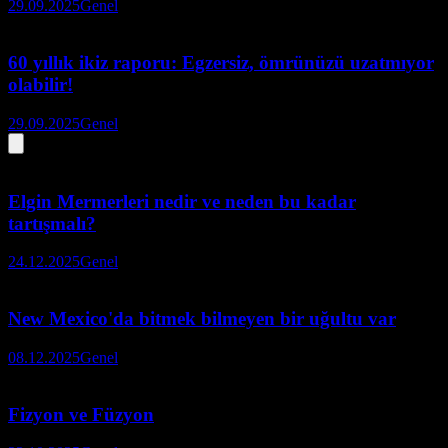
29.09.2025
Genel
60 yıllık ikiz raporu: Egzersiz, ömrünüzü uzatmıyor
olabilir!
29.09.2025
Genel
Elgin Mermerleri nedir ve neden bu kadar
tartışmalı?
24.12.2025
Genel
New Mexico'da bitmek bilmeyen bir uğultu var
08.12.2025
Genel
Fizyon ve Füzyon