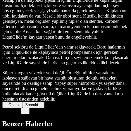
ketçap ya da mayonez şişesinin içinin LiquiGlide ile kaplandığını
düşünün. İçindekiler hiçbir yere yapışamayacağından hiçbir şey
boşa gitmeyecek ve şişeyi sallamanız da gerekmeyecek. Kaplamanın
tıbbi faydaları da var. Mesela bir tıbbi stent. Küçük, kendiliğinden
genişleyen, metal örgüden yapılmış tüpler olan stentler, koroner
arterin daralmasından sonra, damarın yeniden kapanmasını önlemek
için takılır. Ancak katı yağlar birikerek stenti tıkayabilir.
LiquiGlide’ın kaygan yapısı bunu da engelleyebilir.
Petrol sektörü de LiquiGlide’dan yarar sağlayacak. Boru hatlarının
içini LiquiGlide ile kaplayınca petrol pompalamak için gereken
enerji miktarı azalacak. Dahası, birçok şeyi temizlemek kolaylaşacak
ve LiquiGlide sayesinde harika su geçirmezlik elde edilebilecek.
Süper kaygan yüzeyler yeni değil. Örneğin nilüfer yaprakları,
izolasyon sağlayan bir hava yastığı oluşturan dokulu yüzeyleri
sayesinde bu özelliğe sahip. Yapay süper hidrofobik yüzeyler daha
önce üretildi ama genelde çabuk yıpranıyorlar ve gıdayla birlikte
kullanılacak kadar güvenli değiller. LiquiGlide bu dezavantajların
hepsinin üstesinden gelebilir.
Önceki
Sonraki
Benzer Haberler