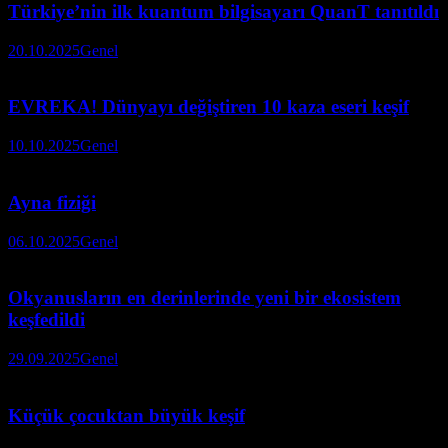
Türkiye’nin ilk kuantum bilgisayarı QuanT tanıtıldı
20.10.2025
Genel
EVREKA! Dünyayı değiştiren 10 kaza eseri keşif
10.10.2025
Genel
Ayna fiziği
06.10.2025
Genel
Okyanusların en derinlerinde yeni bir ekosistem
keşfedildi
29.09.2025
Genel
Küçük çocuktan büyük keşif