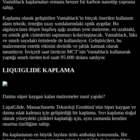
Vantablack kaplamaları ormana benzer bir karbon nanotüp yapısına
sahip.
Kaplama olarak geliştirilen Vantablack’in birçok önerilen kullanım
alanı teknik; örneğin uzay sondalarındaki optik aygıtlar. Bu
algılayıcılara düşen başıboş ışığı azaltan yeni malzeme, en uzaktaki,
en sönük gök cisimlerini saptamayı kolaylaştıracak. Vantablack, lüks
ve sınırlı sayıdaki ürünlerde de kullanılıyor. Geliştiricileri, bu
malzemenin estetik etkisini derinlik ve şıklık katmak olarak
tanımlıyor. İsviçreli saat üreticisi MCT’nin Vantablack kullanarak
yaptığı sınırlı üretim kol saati 95.000 dolara satılıyor.
LIQUIGLIDE KAPLAMA
Daima süper kaygan kalan malzemeler nasıl yapılır?
LiquiGlide, Massachusetts Teknoloji Enstitüsü’nün hiper kaygan ve
daima ıslak kalması için geliştirdiği bir kaplama. Sıvı kaplama doğal
olarak yüzeydeki çizikleri kapladığı için, aynı zamanda kendini
onarma özelliğine sahip.
Bu kaplamanın en büyük faydası ürün ambalajı konusunda. Bir