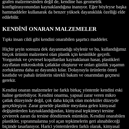
grafen malzemesinden değil de, kendine has geometrik
konfigürasyonundan kaynaklandığına inanıyor. Eğer böyleyse başka
hammaddeler kullanarak da benzer yüksek dayanıklılık özelliği elde
edilebilir.
KENDİNİ ONARAN MALZEMELER
Tıpkı insan cildi gibi kendini onarabilen şaşırtıcı maddeler.
Hiçbir şeyin sonsuza dek dayanmadığı söylenir ve bu, kullandığımız
birçok ürünün malzemesi olan plastik için kesinlikle geçerli.
Yorgunluk ve çevresel koşullardan kaynaklanan hasar, plastikleri
zayıflatan mikroskobik çatlaklar oluşturur ve onları günlük yaşamın
zorluklarına daha az dayanıklı kılar. Dolayısıyla ürünlerin ömrü
kısıtlıdır ve pahalı ürünlerin sürekli bakım ve onarımdan geçmesi
gerekir.
Kendini onaran malzemeler ise farklı birkaç yöntemle kendini eski
haline getirebiliyor. Kendini onarma, yapısal zarar veren mikro
çatlak düzeyinde değil, çok daha küçük olan moleküler düzeyde
gerçekleşiyor. Zarar genelde plastikte meydana gelen kimyasal
değişimlerden kaynaklandığından, kimyasal tepkimeyi tersine
çevirerek zararı da tersine döndürmek mümkün. Kendini onarabilen
plastikler, yıpranmalarına yol açan tepkimelerin geri alınabileceği
biçimde tasarlanıyor. Harici yöntemlerden farklı olarak, kimyasal