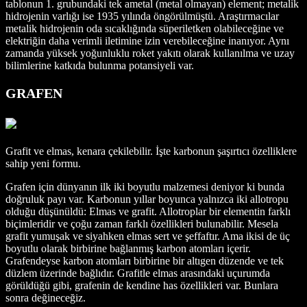
tablonun 1. grubundaki tek ametal (metal olmayan) element; metalik
hidrojenin varlığı ise 1935 yılında öngörülmüştü. Araştırmacılar
metalik hidrojenin oda sıcaklığında süperiletken olabileceğine ve
elektriğin daha verimli iletimine izin verebileceğine inanıyor. Aynı
zamanda yüksek yoğunluklu roket yakıtı olarak kullanılma ve uzay
bilimlerine katkıda bulunma potansiyeli var.
GRAFEN
Grafit ve elmas, kenara çekilebilir. İşte karbonun şaşırtıcı özelliklere
sahip yeni formu.
Grafen için dünyanın ilk iki boyutlu malzemesi deniyor ki bunda
doğruluk payı var. Karbonun yıllar boyunca yalnızca iki allotropu
olduğu düşünüldü: Elmas ve grafit. Allotroplar bir elementin farklı
biçimleridir ve çoğu zaman farklı özellikleri bulunabilir. Mesela
grafit yumuşak ve siyahken elmas sert ve şeffaftır. Ama ikisi de üç
boyutlu olarak birbirine bağlanmış karbon atomları içerir.
Grafendeyse karbon atomları birbirine bir altıgen düzende ve tek
düzlem üzerinde bağlıdır. Grafitle elmas arasındaki uçurumda
görüldüğü gibi, grafenin de kendine has özellikleri var. Bunlara
sonra değineceğiz.