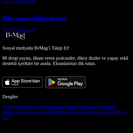
23.10.2025
Genel
Mikropları ödüllendirmek
20.10.2025
Genel
Sosyal medyada
B•Mag’i Takip Et!
88 dergi yayını, ilham veren podcastler, dikey diziler ve yapay zekâ
destekli içerikler bir arada. Ekranlarınızı dik tutun.
Dergiler
Tüm Dergiler
Ceo Life
Formsante
Maison Française
All About
History
Atlas
Auto Show
B-Mag
Burda
Ev Bahçe
Evim
HELLO!
Hey
Girl