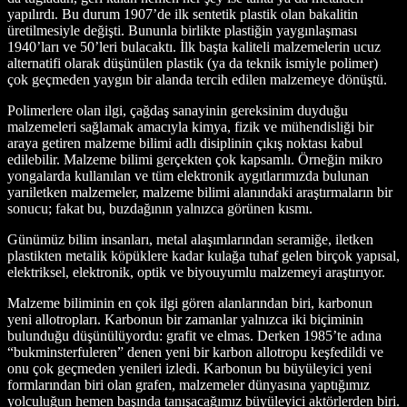
yapılırdı. Bu durum 1907’de ilk sentetik plastik olan bakalitin
üretilmesiyle değişti. Bununla birlikte plastiğin yaygınlaşması
1940’ları ve 50’leri bulacaktı. İlk başta kaliteli malzemelerin ucuz
alternatifi olarak düşünülen plastik (ya da teknik ismiyle polimer)
çok geçmeden yaygın bir alanda tercih edilen malzemeye dönüştü.
Polimerlere olan ilgi, çağdaş sanayinin gereksinim duyduğu
malzemeleri sağlamak amacıyla kimya, fizik ve mühendisliği bir
araya getiren malzeme bilimi adlı disiplinin çıkış noktası kabul
edilebilir. Malzeme bilimi gerçekten çok kapsamlı. Örneğin mikro
yongalarda kullanılan ve tüm elektronik aygıtlarımızda bulunan
yarıiletken malzemeler, malzeme bilimi alanındaki araştırmaların bir
sonucu; fakat bu, buzdağının yalnızca görünen kısmı.
Günümüz bilim insanları, metal alaşımlarından seramiğe, iletken
plastikten metalik köpüklere kadar kulağa tuhaf gelen birçok yapısal,
elektriksel, elektronik, optik ve biyouyumlu malzemeyi araştırıyor.
Malzeme biliminin en çok ilgi gören alanlarından biri, karbonun
yeni allotropları. Karbonun bir zamanlar yalnızca iki biçiminin
bulunduğu düşünülüyordu: grafit ve elmas. Derken 1985’te adına
“bukminsterfuleren” denen yeni bir karbon allotropu keşfedildi ve
onu çok geçmeden yenileri izledi. Karbonun bu büyüleyici yeni
formlarından biri olan grafen, malzemeler dünyasına yaptığımız
yolculuğun hemen başında tanışacağımız büyüleyici aktörlerden biri.