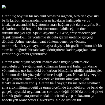
Grafit, üç boyutlu bir molekül olmasına rağmen, birbirine çok sıkı
bağlı karbon atomlarından oluşan tabakalar halindedir ve bu
tabakalar arasındaki bağ atomlar arası bağdan çok daha zayıftır. Bu
da karbonun iki boyutlu bir formunun olabileceğinin öne
sürülmesine yol açtı. Spekülasyonlar 2004’te, araştırmacılar çok
düşük teknolojili bir yöntemle ilk defa grafen üretince gerçeğe
dönüştü. Adına yapışkan bant yöntemi denen bu yöntem,
mikromekanik sıyırmayı, bir başka deyişle, bir grafit blokunu tek bir
atom kalınlığında bir tabakaya dönüştürene kadar yapışkan bant
yapıştırıp çekmeyi gerektiriyor.
Grafen artık büyük ölçekli imalata daha uygun yöntemlerle
üretilebiliyor. Yaygın olarak kullanılan kimyasal buhar biriktirme
yönteminde, gaz halindeki bir karbon bileşiğinin girdiği tepkimeyle,
karbonun düz bir yüzeyde birikmesi sağlanıyor. Ne var ki yüzeyde
oluşan grafen katmanını sökmek ve kusuru olmayan büyük
tabakalar üretmek zor iş. Grafen hâlâ yaygın bir malzeme sayılmaz
ama artık miligram değil de gram ölçeğinde üretilebiliyor ve belki de
gerçek hayattaki uygulamaları çok uzak değil. 2016’da bir dizi şirket
kurarak grafen araştırmalarındaki öncü rolüyle para kazanmayı
hedefleyen Manchester Üniversitesi’nin de umudu bu.