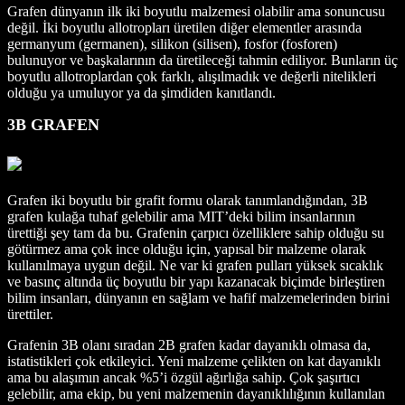
Grafen dünyanın ilk iki boyutlu malzemesi olabilir ama sonuncusu
değil. İki boyutlu allotropları üretilen diğer elementler arasında
germanyum (germanen), silikon (silisen), fosfor (fosforen)
bulunuyor ve başkalarının da üretileceği tahmin ediliyor. Bunların üç
boyutlu allotroplardan çok farklı, alışılmadık ve değerli nitelikleri
olduğu ya umuluyor ya da şimdiden kanıtlandı.
3B GRAFEN
Grafen iki boyutlu bir grafit formu olarak tanımlandığından, 3B
grafen kulağa tuhaf gelebilir ama MIT’deki bilim insanlarının
ürettiği şey tam da bu. Grafenin çarpıcı özelliklere sahip olduğu su
götürmez ama çok ince olduğu için, yapısal bir malzeme olarak
kullanılmaya uygun değil. Ne var ki grafen pulları yüksek sıcaklık
ve basınç altında üç boyutlu bir yapı kazanacak biçimde birleştiren
bilim insanları, dünyanın en sağlam ve hafif malzemelerinden birini
ürettiler.
Grafenin 3B olanı sıradan 2B grafen kadar dayanıklı olmasa da,
istatistikleri çok etkileyici. Yeni malzeme çelikten on kat dayanıklı
ama bu alaşımın ancak %5’i özgül ağırlığa sahip. Çok şaşırtıcı
gelebilir, ama ekip, bu yeni malzemenin dayanıklılığının kullanılan