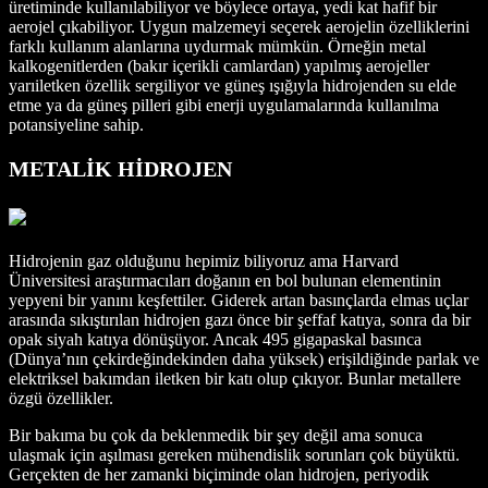
üretiminde kullanılabiliyor ve böylece ortaya, yedi kat hafif bir
aerojel çıkabiliyor. Uygun malzemeyi seçerek aerojelin özelliklerini
farklı kullanım alanlarına uydurmak mümkün. Örneğin metal
kalkogenitlerden (bakır içerikli camlardan) yapılmış aerojeller
yarıiletken özellik sergiliyor ve güneş ışığıyla hidrojenden su elde
etme ya da güneş pilleri gibi enerji uygulamalarında kullanılma
potansiyeline sahip.
METALİK HİDROJEN
Hidrojenin gaz olduğunu hepimiz biliyoruz ama Harvard
Üniversitesi araştırmacıları doğanın en bol bulunan elementinin
yepyeni bir yanını keşfettiler. Giderek artan basınçlarda elmas uçlar
arasında sıkıştırılan hidrojen gazı önce bir şeffaf katıya, sonra da bir
opak siyah katıya dönüşüyor. Ancak 495 gigapaskal basınca
(Dünya’nın çekirdeğindekinden daha yüksek) erişildiğinde parlak ve
elektriksel bakımdan iletken bir katı olup çıkıyor. Bunlar metallere
özgü özellikler.
Bir bakıma bu çok da beklenmedik bir şey değil ama sonuca
ulaşmak için aşılması gereken mühendislik sorunları çok büyüktü.
Gerçekten de her zamanki biçiminde olan hidrojen, periyodik