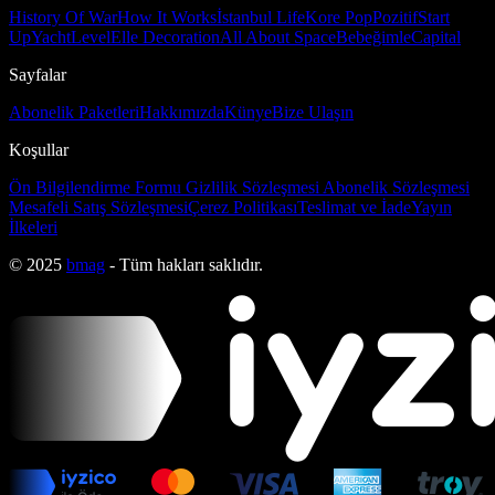
History Of War
How It Works
İstanbul Life
Kore Pop
Pozitif
Start
Up
Yacht
Level
Elle Decoration
All About Space
Bebeğimle
Capital
Sayfalar
Abonelik Paketleri
Hakkımızda
Künye
Bize Ulaşın
Koşullar
Ön Bilgilendirme Formu
Gizlilik Sözleşmesi
Abonelik Sözleşmesi
Mesafeli Satış Sözleşmesi
Çerez Politikası
Teslimat ve İade
Yayın
İlkeleri
© 2025
bmag
- Tüm hakları saklıdır.