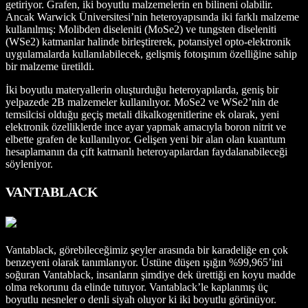
getiriyor. Grafen, iki boyutlu malzemelerin en bilineni olabilir.
Ancak Warwick Üniversitesi’nin heteroyapısında iki farklı malzeme
kullanılmış: Molibden diseleniti (MoSe2) ve tungsten diseleniti
(WSe2) katmanlar halinde birleştirerek, potansiyel opto-elektronik
uygulamalarda kullanılabilecek, gelişmiş fotoışınım özelliğine sahip
bir malzeme üretildi.
İki boyutlu materyallerin oluşturduğu heteroyapılarda, geniş bir
yelpazede 2B malzemeler kullanılıyor. MoSe2 ve WSe2’nin de
temsilcisi olduğu geçiş metali dikalkogenitlerine ek olarak, yeni
elektronik özelliklerde ince ayar yapmak amacıyla boron nitrit ve
elbette grafen de kullanılıyor. Gelişen yeni bir alan olan kuantum
hesaplamanın da çift katmanlı heteroyapılardan faydalanabileceği
söyleniyor.
VANTABLACK
Vantablack, görebileceğimiz şeyler arasında bir karadeliğe en çok
benzeyeni olarak tanımlanıyor. Üstüne düşen ışığın %99,965’ini
soğuran Vantablack, insanların şimdiye dek ürettiği en koyu madde
olma rekorunu da elinde tutuyor. Vantablack’le kaplanmış üç
boyutlu nesneler o denli siyah oluyor ki iki boyutlu görünüyor.