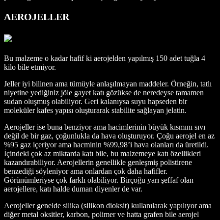
AEROJELLER
Bu malzeme o kadar hafif ki aerojelden yapılmış 150 adet tuğla 4
kilo bile etmiyor.
Jeller iyi bilinen ama tümüyle anlaşılmayan maddeler. Örneğin, tatlı
niyetine yediğiniz jöle gayet katı gözükse de neredeyse tamamen
sudan oluşmuş olabiliyor. Geri kalanıysa suyu hapseden bir
moleküler kafes yapısı oluşturarak stabilite sağlayan jelatin.
Aerojeller ise buna benziyor ama hacimlerinin büyük kısmını sıvı
değil de bir gaz, çoğunlukla da hava oluşturuyor. Çoğu aerojel en az
%95 gaz içeriyor ama hacminin %99,98’i hava olanları da üretildi.
İçindeki çok az miktarda katı bile, bu malzemeye katı özellikleri
kazandırabiliyor. Aerojellerin genellikle genleşmiş polistirene
benzediği söyleniyor ama onlardan çok daha hafifler.
Görünümleriyse çok farklı olabiliyor. Birçoğu yarı şeffaf olan
aerojellere, katı halde duman diyenler de var.
Aerojeller genelde silika (silikon dioksit) kullanılarak yapılıyor ama
diğer metal oksitler, karbon, polimer ve hatta grafen bile aerojel