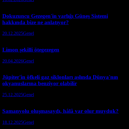
Dokuzuncu Gezegen'in varlığı Güneş Sistemi
hakkında bize ne anlatıyor?
20.12.2025
Genel
Limon şekilli ötegezegen
20.04.2026
Genel
Jüpiter'in öfkeli gaz siklonları aslında Dünya'nın
okyanuslarına benziyor olabilir
25.12.2025
Genel
Samanyolu oluşmasaydı, hâlâ var olur muyduk?
18.12.2025
Genel