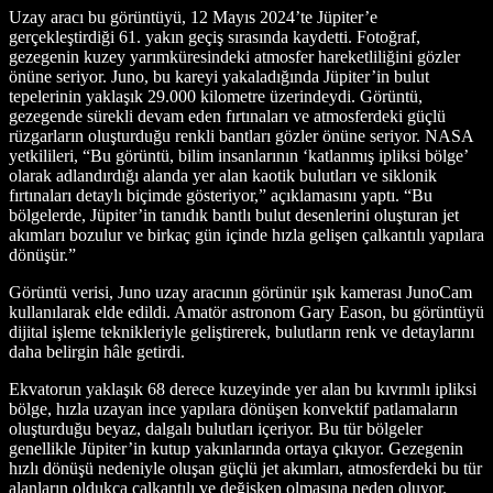
Uzay aracı bu görüntüyü, 12 Mayıs 2024’te Jüpiter’e
gerçekleştirdiği 61. yakın geçiş sırasında kaydetti. Fotoğraf,
gezegenin kuzey yarımküresindeki atmosfer hareketliliğini gözler
önüne seriyor. Juno, bu kareyi yakaladığında Jüpiter’in bulut
tepelerinin yaklaşık 29.000 kilometre üzerindeydi. Görüntü,
gezegende sürekli devam eden fırtınaları ve atmosferdeki güçlü
rüzgarların oluşturduğu renkli bantları gözler önüne seriyor. NASA
yetkilileri, “Bu görüntü, bilim insanlarının ‘katlanmış ipliksi bölge’
olarak adlandırdığı alanda yer alan kaotik bulutları ve siklonik
fırtınaları detaylı biçimde gösteriyor,” açıklamasını yaptı. “Bu
bölgelerde, Jüpiter’in tanıdık bantlı bulut desenlerini oluşturan jet
akımları bozulur ve birkaç gün içinde hızla gelişen çalkantılı yapılara
dönüşür.”
Görüntü verisi, Juno uzay aracının görünür ışık kamerası JunoCam
kullanılarak elde edildi. Amatör astronom Gary Eason, bu görüntüyü
dijital işleme teknikleriyle geliştirerek, bulutların renk ve detaylarını
daha belirgin hâle getirdi.
Ekvatorun yaklaşık 68 derece kuzeyinde yer alan bu kıvrımlı ipliksi
bölge, hızla uzayan ince yapılara dönüşen konvektif patlamaların
oluşturduğu beyaz, dalgalı bulutları içeriyor. Bu tür bölgeler
genellikle Jüpiter’in kutup yakınlarında ortaya çıkıyor. Gezegenin
hızlı dönüşü nedeniyle oluşan güçlü jet akımları, atmosferdeki bu tür
alanların oldukça çalkantılı ve değişken olmasına neden oluyor.