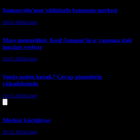
Samanyolu'nun yıldızlarla bezenmiş merkezi
28.03.2026
Genel
Mars meteoritleri, Kızıl Gezegen’in iç yapısına dair
ipuçları veriyor
01.01.2026
Genel
Venüs neden kurak? Cevap atmosferin
yükseklerinde
19.11.2025
Genel
Merkür küçülüyor
29.12.2025
Genel