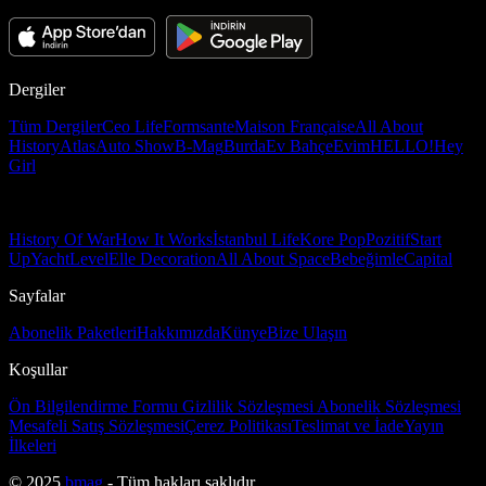
Dergiler
Tüm Dergiler
Ceo Life
Formsante
Maison Française
All About
History
Atlas
Auto Show
B-Mag
Burda
Ev Bahçe
Evim
HELLO!
Hey
Girl
History Of War
How It Works
İstanbul Life
Kore Pop
Pozitif
Start
Up
Yacht
Level
Elle Decoration
All About Space
Bebeğimle
Capital
Sayfalar
Abonelik Paketleri
Hakkımızda
Künye
Bize Ulaşın
Koşullar
Ön Bilgilendirme Formu
Gizlilik Sözleşmesi
Abonelik Sözleşmesi
Mesafeli Satış Sözleşmesi
Çerez Politikası
Teslimat ve İade
Yayın
İlkeleri
© 2025
bmag
- Tüm hakları saklıdır.