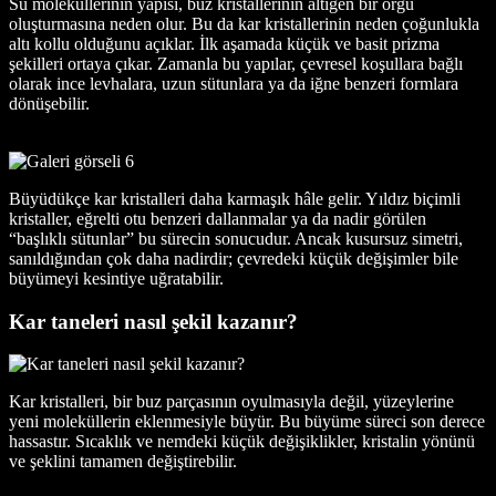
Su moleküllerinin yapısı, buz kristallerinin altıgen bir örgü
oluşturmasına neden olur. Bu da kar kristallerinin neden çoğunlukla
altı kollu olduğunu açıklar. İlk aşamada küçük ve basit prizma
şekilleri ortaya çıkar. Zamanla bu yapılar, çevresel koşullara bağlı
olarak ince levhalara, uzun sütunlara ya da iğne benzeri formlara
dönüşebilir.
Büyüdükçe kar kristalleri daha karmaşık hâle gelir. Yıldız biçimli
kristaller, eğrelti otu benzeri dallanmalar ya da nadir görülen
“başlıklı sütunlar” bu sürecin sonucudur. Ancak kusursuz simetri,
sanıldığından çok daha nadirdir; çevredeki küçük değişimler bile
büyümeyi kesintiye uğratabilir.
Kar taneleri nasıl şekil kazanır?
Kar kristalleri, bir buz parçasının oyulmasıyla değil, yüzeylerine
yeni moleküllerin eklenmesiyle büyür. Bu büyüme süreci son derece
hassastır. Sıcaklık ve nemdeki küçük değişiklikler, kristalin yönünü
ve şeklini tamamen değiştirebilir.