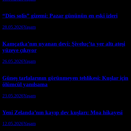
“Dies solis” gizemi: Pazar gününün en eski izleri
28.05.2026
Yaşam
Kamçatka’nın uyanan devi: Şiveluç’ta yer altı ateşi
yüzeye çıkıyor
26.05.2026
Yaşam
Güneş tarlalarının görünmeyen tehlikesi: Kuşlar için
ölümcül yanılsama
23.05.2026
Yaşam
Yeni Zelanda’nın kayıp dev kuşları: Moa hikayesi
12.05.2026
Yaşam