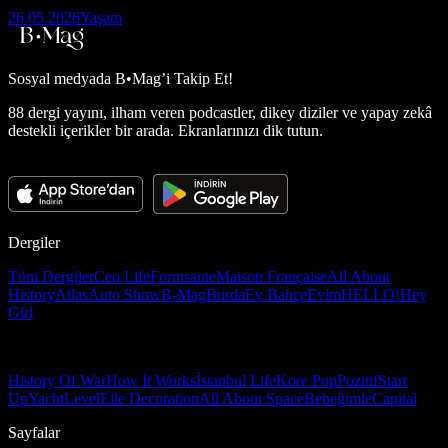
26.05.2026
Yaşam
Sosyal medyada
B•Mag’i Takip Et!
88 dergi yayını, ilham veren podcastler, dikey diziler ve yapay zekâ
destekli içerikler bir arada. Ekranlarınızı dik tutun.
Dergiler
Tüm Dergiler
Ceo Life
Formsante
Maison Française
All About
History
Atlas
Auto Show
B-Mag
Burda
Ev Bahçe
Evim
HELLO!
Hey
Girl
History Of War
How It Works
İstanbul Life
Kore Pop
Pozitif
Start
Up
Yacht
Level
Elle Decoration
All About Space
Bebeğimle
Capital
Sayfalar