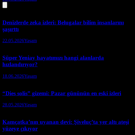
Denizlerde zeka izleri: Belugalar bilim insanlarını
şaşırttı
22.05.2026
Yaşam
Süper Yeniay hayatımızı hangi alanlarda
hızlandırıyor?
18.06.2026
Yaşam
“Dies solis” gizemi: Pazar gününün en eski izleri
28.05.2026
Yaşam
Kamçatka’nın uyanan devi: Şiveluç’ta yer altı ateşi
yüzeye çıkıyor