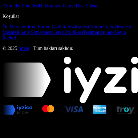
Abonelik Paketleri
Hakkımızda
Künye
Bize Ulaşın
Koşullar
Ön Bilgilendirme Formu
Gizlilik Sözleşmesi
Abonelik Sözleşmesi
Mesafeli Satış Sözleşmesi
Çerez Politikası
Teslimat ve İade
Yayın
İlkeleri
© 2025
bmag
- Tüm hakları saklıdır.