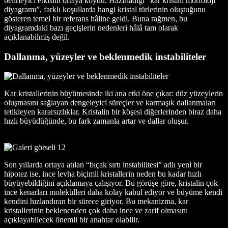
belirleyici etkisini ortaya koydu. Hazırladığı “kar kristali morfoloji
diyagramı”, farklı koşullarda hangi kristal türlerinin oluştuğunu
gösteren temel bir referans hâline geldi. Buna rağmen, bu
diyagramdaki bazı geçişlerin nedenleri hâlâ tam olarak
açıklanabilmiş değil.
Dallanma, yüzeyler ve beklenmedik instabiliteler
Kar kristallerinin büyümesinde iki ana etki öne çıkar: düz yüzeylerin
oluşmasını sağlayan dengeleyici süreçler ve karmaşık dallanmaları
tetikleyen kararsızlıklar. Kristalin bir köşesi diğerlerinden biraz daha
hızlı büyüdüğünde, bu fark zamanla artar ve dallar oluşur.
Son yıllarda ortaya atılan “bıçak sırtı instabilitesi” adlı yeni bir
hipotez ise, ince levha biçimli kristallerin neden bu kadar hızlı
büyüyebildiğini açıklamaya çalışıyor. Bu görüşe göre, kristalin çok
ince kenarları molekülleri daha kolay kabul ediyor ve büyüme kendi
kendini hızlandıran bir sürece giriyor. Bu mekanizma, kar
kristallerinin beklenenden çok daha ince ve zarif olmasını
açıklayabilecek önemli bir anahtar olabilir.