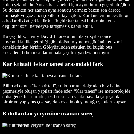
kabın şeklini alır. Ancak kar taneleri için aynı durum geçerli değildir.
Su donarken her zaman aynı sonucu vermez; bazen son derece
karmaşık ve göz alıcı şekiller ortaya çıkar. Kar tanelerinin çeşitliliği
o kadar dikkat çekicidir ki, “hiçbir kar tanesi birbirinin aynısı
değildir” sözü neredeyse tartışmasız kabul edilir.
Bu çeşitlilik, Henry David Thoreau’nun da yüzyıllar önce
hayranlıkla dile getirdiği gibi, doğanın yaratıcı gücünün en zarif
örneklerinden biridir. Gökyüzünden süzülen bu küçük buz
kristalleri, bilim insanlarını hâlâ şaşırtmaya devam ediyor.
Kar kristali ile kar tanesi arasındaki fark
Bilimsel olarak “kar kristali”, su buharının doğrudan buz hâline
geçmesiyle oluşan yapıları ifade eder. “Kar tanesi” ise meteorolojide
daha genel bir terimdir; tek bir kristali ya da havada çarpışarak
birbirine yapışmış çok sayıda kristalin oluşturduğu yapıları kapsar.
Bulutlardan yeryüzüne uzanan süreç