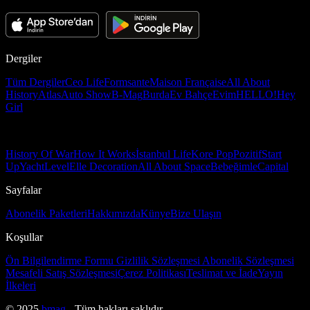
Dergiler
Tüm Dergiler
Ceo Life
Formsante
Maison Française
All About
History
Atlas
Auto Show
B-Mag
Burda
Ev Bahçe
Evim
HELLO!
Hey
Girl
History Of War
How It Works
İstanbul Life
Kore Pop
Pozitif
Start
Up
Yacht
Level
Elle Decoration
All About Space
Bebeğimle
Capital
Sayfalar
Abonelik Paketleri
Hakkımızda
Künye
Bize Ulaşın
Koşullar
Ön Bilgilendirme Formu
Gizlilik Sözleşmesi
Abonelik Sözleşmesi
Mesafeli Satış Sözleşmesi
Çerez Politikası
Teslimat ve İade
Yayın
İlkeleri
© 2025
bmag
- Tüm hakları saklıdır.