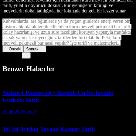
tarifi, yulafın doyurucu dokusu, kuruyemişlerin kıtırlığı ve
meyvelerin doğal tatlılığıyla her lokmada dengeli bir lezzet sunar.
Kahvaltılarda, ara öğünlerde ya da yoğun günlerde enerji veren bir
atıştırmalık olarak tercih edilebilen kuru meyveli pekmezli bar tarifi,
kolay hazırlanışı ve uzun süre tazeliğini koruyan yapısıyla mutfakta
sık sık yapmak isteyeceğiniz tariflerden biri olabilir. Peki; kuru
meyveli pekmezli bar nasıl yapılır? İşte tarifi ve malzemeleri...
Önceki
Sonraki
Benzer Haberler
Sadece 1 Patates Ve 1 Bardak Un İle Tavada
Gözleme Tarifi
07.08.2026
Genel
Tel Tel Ayrılan Tavada Katmer Tarifi