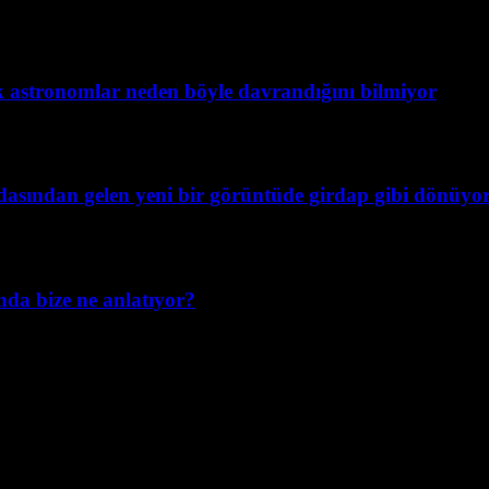
ak astronomlar neden böyle davrandığını bilmiyor
dasından gelen yeni bir görüntüde girdap gibi dönüyo
da bize ne anlatıyor?