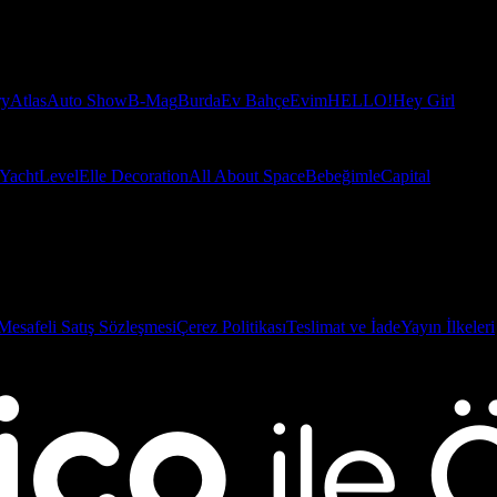
ry
Atlas
Auto Show
B-Mag
Burda
Ev Bahçe
Evim
HELLO!
Hey Girl
Yacht
Level
Elle Decoration
All About Space
Bebeğimle
Capital
Mesafeli Satış Sözleşmesi
Çerez Politikası
Teslimat ve İade
Yayın İlkeleri