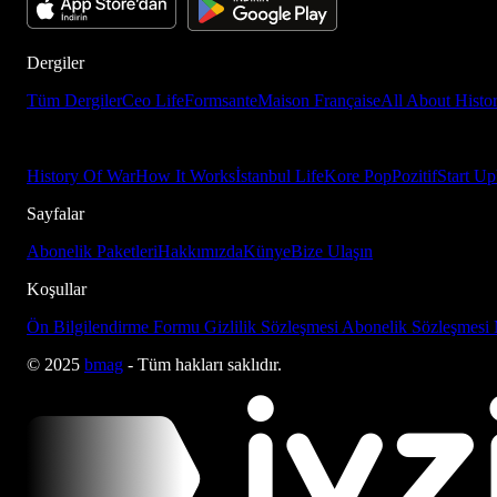
Dergiler
Tüm Dergiler
Ceo Life
Formsante
Maison Française
All About Histo
History Of War
How It Works
İstanbul Life
Kore Pop
Pozitif
Start Up
Sayfalar
Abonelik Paketleri
Hakkımızda
Künye
Bize Ulaşın
Koşullar
Ön Bilgilendirme Formu
Gizlilik Sözleşmesi
Abonelik Sözleşmesi
© 2025
bmag
- Tüm hakları saklıdır.