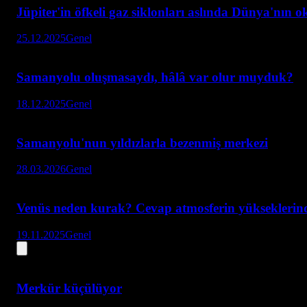
Jüpiter'in öfkeli gaz siklonları aslında Dünya'nın o
25.12.2025
Genel
Samanyolu oluşmasaydı, hâlâ var olur muyduk?
18.12.2025
Genel
Samanyolu'nun yıldızlarla bezenmiş merkezi
28.03.2026
Genel
Venüs neden kurak? Cevap atmosferin yükseklerin
19.11.2025
Genel
Merkür küçülüyor