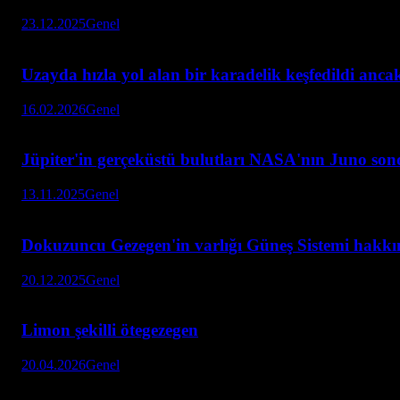
23.12.2025
Genel
Uzayda hızla yol alan bir karadelik keşfedildi anc
16.02.2026
Genel
Jüpiter'in gerçeküstü bulutları NASA'nın Juno son
13.11.2025
Genel
Dokuzuncu Gezegen'in varlığı Güneş Sistemi hakkın
20.12.2025
Genel
Limon şekilli ötegezegen
20.04.2026
Genel