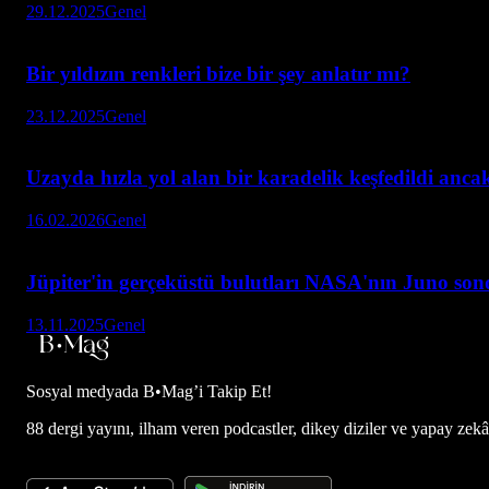
29.12.2025
Genel
Bir yıldızın renkleri bize bir şey anlatır mı?
23.12.2025
Genel
Uzayda hızla yol alan bir karadelik keşfedildi anc
16.02.2026
Genel
Jüpiter'in gerçeküstü bulutları NASA'nın Juno son
13.11.2025
Genel
Sosyal medyada
B•Mag’i Takip Et!
88 dergi yayını, ilham veren podcastler, dikey diziler ve yapay zekâ d