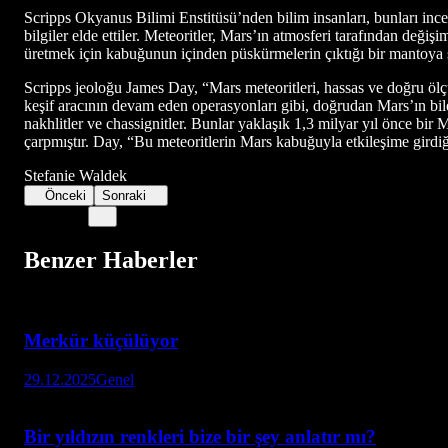
Scripps Okyanus Bilimi Enstitüsü’nden bilim insanları, bunları in
bilgiler elde ettiler. Meteoritler, Mars’ın atmosferi tarafından değ
üretmek için kabuğunun içinden püskürmelerin çıktığı bir mantoya 
Scripps jeoloğu James Day, “Mars meteoritleri, hassas ve doğru ö
keşif aracının devam eden operasyonları gibi, doğrudan Mars’ın bileş
nakhlitler ve chassignitler. Bunlar yaklaşık 1,3 milyar yıl önce b
çarpmıştır. Day, “Bu meteoritlerin Mars kabuğuyla etkileşime girdiği
Stefanie Waldek
Önceki
Sonraki
Benzer Haberler
Merkür küçülüyor
29.12.2025
Genel
Bir yıldızın renkleri bize bir şey anlatır mı?