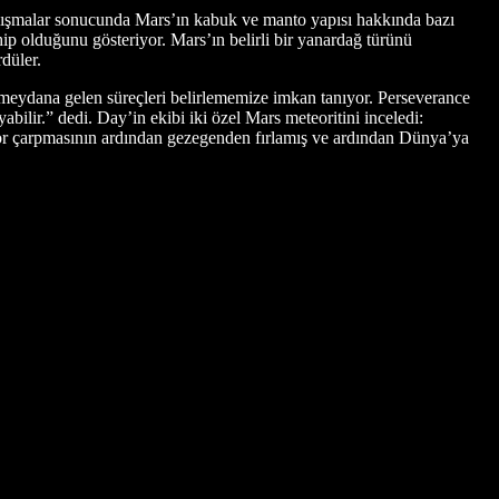
çalışmalar sonucunda Mars’ın kabuk ve manto yapısı hakkında bazı
hip olduğunu gösteriyor. Mars’ın belirli bir yanardağ türünü
düler.
meydana gelen süreçleri belirlememize imkan tanıyor. Perseverance
bilir.” dedi. Day’in ekibi iki özel Mars meteoritini inceledi:
eteor çarpmasının ardından gezegenden fırlamış ve ardından Dünya’ya