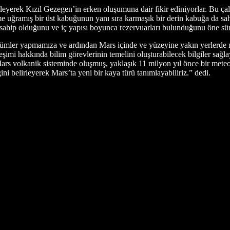
celeyerek Kızıl Gezegen’in erken oluşumuna dair fikir ediniyorlar. Bu 
işime uğramış bir üst kabuğunun yanı sıra karmaşık bir derin kabuğa da sa
sahip olduğunu ve iç yapısı boyunca rezervuarları bulunduğunu öne sür
lçümler yapmamıza ve ardından Mars içinde ve yüzeyine yakın yerlerde 
imi hakkında bilim görevlerinin temelini oluşturabilecek bilgiler sağlaya
ir Mars volkanik sisteminde oluşmuş, yaklaşık 11 milyon yıl önce bir m
ni belirleyerek Mars’ta yeni bir kaya türü tanımlayabiliriz.” dedi.