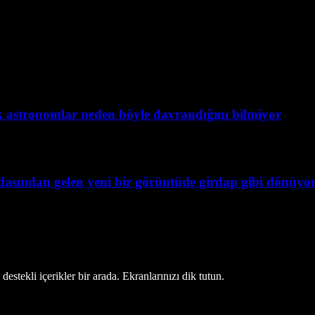
ak astronomlar neden böyle davrandığını bilmiyor
dasından gelen yeni bir görüntüde girdap gibi dönüyo
estekli içerikler bir arada. Ekranlarınızı dik tutun.