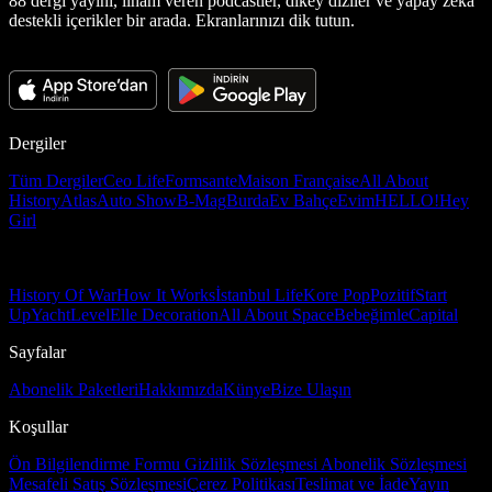
88 dergi yayını, ilham veren podcastler, dikey diziler ve yapay zekâ
destekli içerikler bir arada. Ekranlarınızı dik tutun.
Dergiler
Tüm Dergiler
Ceo Life
Formsante
Maison Française
All About
History
Atlas
Auto Show
B-Mag
Burda
Ev Bahçe
Evim
HELLO!
Hey
Girl
History Of War
How It Works
İstanbul Life
Kore Pop
Pozitif
Start
Up
Yacht
Level
Elle Decoration
All About Space
Bebeğimle
Capital
Sayfalar
Abonelik Paketleri
Hakkımızda
Künye
Bize Ulaşın
Koşullar
Ön Bilgilendirme Formu
Gizlilik Sözleşmesi
Abonelik Sözleşmesi
Mesafeli Satış Sözleşmesi
Çerez Politikası
Teslimat ve İade
Yayın