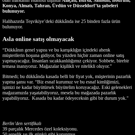
olan markanın İstanbul dışında
Alaçatı, Bursa, Samsun, Bodrum,
Konya, Almatı, Tahran, Ürdün ve Düsseldorf’ta şubeleri
bulunuyor.
Halihazırda Teşvikiye’deki dükkânda ise 25 binden fazla ürün
bulunuyor.
Asla online satış olmayacak
“Dükkânın genel yapısı ve bu karışıklığın içindeki ahenk
müşterilerin hoşuna gidiyor, bu yüzden hiçbir zaman online satış
yapmayacağız. İnsanları sıcakkanlılığımız çekiyor. Sohbete, birebir
temasa inanıyoruz. Mağazalar kişilikli ve nitelikli oluyor.”
Bitmedi; bu dükkânda kasada belli bir fiyat yok, müşterinin pazarlık
yapma şansı var. “Biz esnaf kurumuz ve bu esnaf kimliğimizi,
işimizi ne kadar büyütürsek büyütelim koruyacağız. Eski gelenekleri
mağazamızda yaşatabiliyoruz, mesela bu mağazada pazarlık
yapabiliyoruz.
Kasada bu kadar ödeyeceksin gibi bir durum yok."
Berlin’den sertifikalı
39 parçalık Mercedes özel koleksiyonu.
50 senelik ve ilk günkü gibi korunmuş.