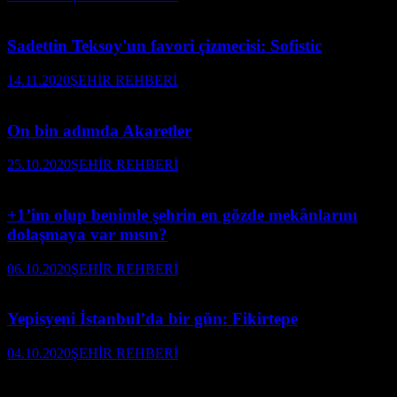
Sadettin Teksoy'un favori çizmecisi: Sofistic
14.11.2020
ŞEHİR REHBERİ
On bin adımda Akaretler
25.10.2020
ŞEHİR REHBERİ
+1’im olup benimle şehrin en gözde mekânlarını
dolaşmaya var mısın?
06.10.2020
ŞEHİR REHBERİ
Yepisyeni İstanbul’da bir gün: Fikirtepe
04.10.2020
ŞEHİR REHBERİ