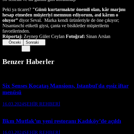
Peki ya ticaret?
"Günü kurtarmaktır önemli olan, kâr marjını
hesap etmeden müşteriyi memnun ediyorum, asıl kârım o
oluyor”
diyor Seval.
Marka kendi ürünleriyle de öne çıkıyor;
Nisantaschi etiketli giysi, çanta ve bisikletler müşterilerin
favorilerinden.
Röportaj:
Zeynep Güler Ceylan
Fotoğraf:
Sinan Arslan
Önceki
Sonraki
Benzer Haberler
Six Senses Kocataş Mansions, Istanbul'da eşsiz iftar
menüsü
16.03.2024
ŞEHİR REHBERİ
Bkm Mutfak’ın yeni restoranı Kadıköy’de açıldı
16.03.2024
ŞEHİR REHBERİ