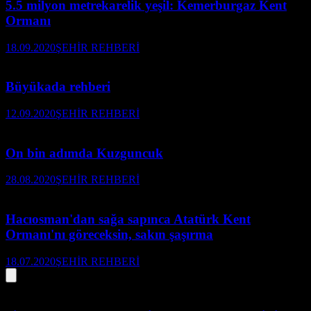
5.5 milyon metrekarelik yeşil: Kemerburgaz Kent
Ormanı
18.09.2020
ŞEHİR REHBERİ
Büyükada rehberi
12.09.2020
ŞEHİR REHBERİ
On bin adımda Kuzguncuk
28.08.2020
ŞEHİR REHBERİ
Hacıosman'dan sağa sapınca Atatürk Kent
Ormanı'nı göreceksin, sakın şaşırma
18.07.2020
ŞEHİR REHBERİ