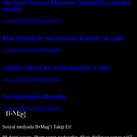
Six Senses Kocataş Mansions, Istanbul'da eşsiz iftar
menüsü
16.03.2024
ŞEHİR REHBERİ
Bkm Mutfak’ın yeni restoranı Kadıköy’de açıldı
16.03.2024
ŞEHİR REHBERİ
Sadettin Teksoy'un favori çizmecisi: Sofistic
14.11.2020
ŞEHİR REHBERİ
On bin adımda Akaretler
25.10.2020
ŞEHİR REHBERİ
Sosyal medyada
B•Mag’i Takip Et!