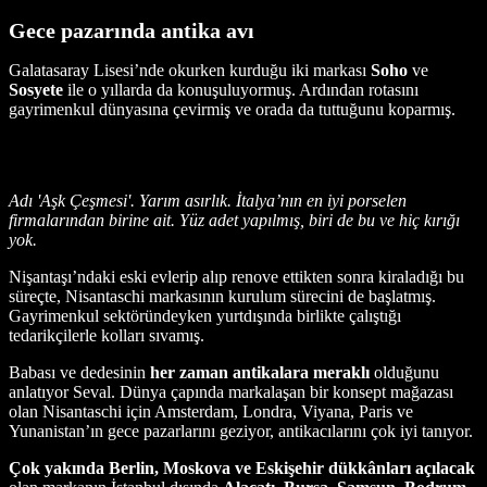
Gece pazarında antika avı
Galatasaray Lisesi’nde okurken kurduğu iki markası
Soho
ve
Sosyete
ile o yıllarda da konuşuluyormuş. Ardından rotasını
gayrimenkul dünyasına çevirmiş ve orada da tuttuğunu koparmış.
Adı 'Aşk Çeşmesi'. Yarım asırlık. İtalya’nın en iyi porselen
firmalarından birine ait. Yüz adet yapılmış, biri de bu ve hiç kırığı
yok.
Nişantaşı’ndaki eski evlerip alıp renove ettikten sonra kiraladığı bu
süreçte, Nisantaschi markasının kurulum sürecini de başlatmış.
Gayrimenkul sektöründeyken yurtdışında birlikte çalıştığı
tedarikçilerle kolları sıvamış.
Babası ve dedesinin
her zaman antikalara meraklı
olduğunu
anlatıyor Seval. Dünya çapında markalaşan bir konsept mağazası
olan Nisantaschi için Amsterdam, Londra, Viyana, Paris ve
Yunanistan’ın gece pazarlarını geziyor, antikacılarını çok iyi tanıyor.
Çok yakında Berlin, Moskova ve Eskişehir dükkânları açılacak