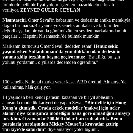
ürünlerde belli bir fiyat yok, müşterilere pazarlık etme fırsatı
veriliyor.
ZEYNEP GÜLER CEYLAN
Nisantaschi,
Ömer Seval'in babasının ve dedesinin antika merakıyla
doğan bir marka.
Bir yanda yüz senelik antikalar ve birbirinden
değerli eşyalar, bir yanda günümüzün en sevilen markalarından hit
parçalar… Hepsini Nisantaschi’de bulmak mümkün.
Markanın kurucusu Ömer Seval, dededen esnaf.
Henüz sekiz
yaşındayken Sultanhamam’da yün dükkânı olan dedesinin
yanına gidip tezgâhın başına geçiyormuş:
“Esnaflığı, bu işin
yolunu yordamını, o yıllarda dedemden öğrendim.”
100 senelik National marka yazar kasa, ABD üretimi. Almanya’da
kullanılmış, hâlâ çalışıyor.
14 yaşından beri kendi parasını kazanan ve bir yıl ablasının
ajansında modellik kariyeri de yapan Seval,
“Bir defile için Hong
Kong’a gitmiştik. Orada erkek modeller 'makyaj için neler
alalım' diye konuşunca modelliğin bana göre olmadığını anlayıp
bıraktım. O zamanlar 500-600 dolar harcırah alırdık. Ben o
paralarla yurtdışından Mickey Mouse’lu kravatlar getirip
Türkiye’de satardım”
diye anlatıyor yolculuğunu.