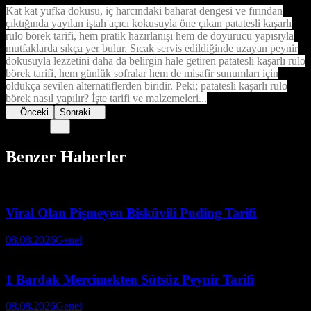
Kat kat yufka dokusu, iç harcındaki baharat dengesi ve fırından
çıktığında yayılan iştah açıcı kokusuyla öne çıkan patatesli kaşarlı
rulo börek tarifi, hem pratik hazırlanışı hem de doyurucu yapısıyla
mutfaklarda sıkça yer bulur. Sıcak servis edildiğinde uzayan peynir
dokusuyla lezzetini daha da belirgin hale getiren patatesli kaşarlı rulo
börek tarifi, hem günlük sofralar hem de misafir sunumları için
oldukça sevilen alternatiflerden biridir. Peki; patatesli kaşarlı rulo
börek nasıl yapılır? İşte tarifi ve malzemeleri...
Önceki
Sonraki
Benzer Haberler
Viral Olan Pişmeyen Bisküvili Puding Tarifi
08.08.2026
Genel
1 Bardak Mercimekten Sütsüz Peynir Tarifi
08.08.2026
Genel