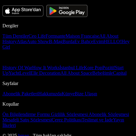
Dergiler
Tüm Dergiler
Ceo Life
Formsante
Maison Française
All About
History
Atlas
Auto Show
B-Mag
Burda
Ev Bahçe
Evim
HELLO!
Hey
Girl
History Of War
How It Works
İstanbul Life
Kore Pop
Pozitif
Start
Up
Yacht
Level
Elle Decoration
All About Space
Bebeğimle
Capital
Sayfalar
Abonelik Paketleri
Hakkımızda
Künye
Bize Ulaşın
Koşullar
Ön Bilgilendirme Formu
Gizlilik Sözleşmesi
Abonelik Sözleşmesi
Mesafeli Satış Sözleşmesi
Çerez Politikası
Teslimat ve İade
Yayın
İlkeleri
© 2025
bmag
- Tüm hakları saklıdır.