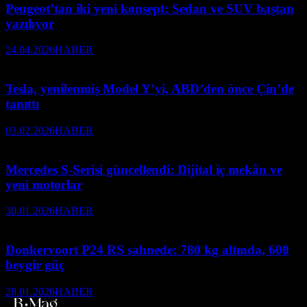
Peugeot’tan iki yeni konsept: Sedan ve SUV baştan
yazılıyor
24.04.2026
HABER
Tesla, yenilenmiş Model Y’yi, ABD’den önce Çin’de
tanıttı
03.02.2026
HABER
Mercedes S-Serisi güncellendi: Dijital iç mekân ve
yeni motorlar
30.01.2026
HABER
Donkervoort P24 RS sahnede: 780 kg altında, 600
beygir güç
28.01.2026
HABER