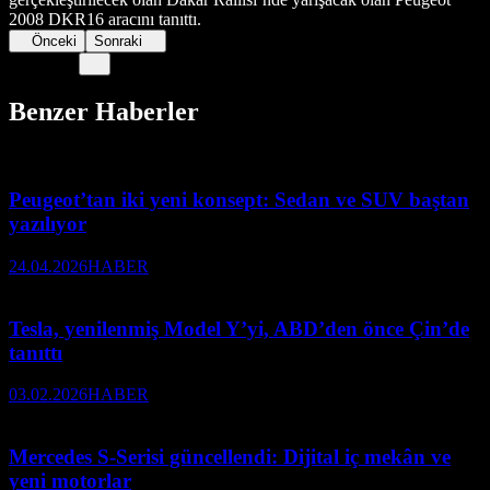
2008 DKR16 aracını tanıttı.
Önceki
Sonraki
Benzer Haberler
Peugeot’tan iki yeni konsept: Sedan ve SUV baştan
yazılıyor
24.04.2026
HABER
Tesla, yenilenmiş Model Y’yi, ABD’den önce Çin’de
tanıttı
03.02.2026
HABER
Mercedes S-Serisi güncellendi: Dijital iç mekân ve
yeni motorlar