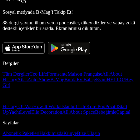
Sosyal medyada
B•Mag’i Takip Et!
88 dergi yayını, ilham veren podcastler, dikey diziler ve yapay zekâ
destekli içerikler bir arada. Ekranlarınızı dik tutun.
Dergiler
Tüm Dergiler
Ceo Life
Formsante
Maison Française
All About
History
Atlas
Auto Show
B-Mag
Burda
Ev Bahçe
Evim
HELLO!
Hey
Girl
History Of War
How It Works
İstanbul Life
Kore Pop
Pozitif
Start
Up
Yacht
Level
Elle Decoration
All About Space
Bebeğimle
Capital
Sayfalar
Abonelik Paketleri
Hakkımızda
Künye
Bize Ulaşın