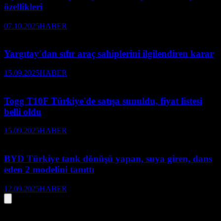
özellikleri
07.10.2025
HABER
Yargıtay'dan sıfır araç sahiplerini ilgilendiren karar
15.09.2025
HABER
Togg T10F Türkiye'de satışa sunuldu, fiyat listesi
belli oldu
15.09.2025
HABER
BYD Türkiye tank dönüşü yapan, suya giren, dans
eden 2 modelini tanıttı
12.09.2025
HABER