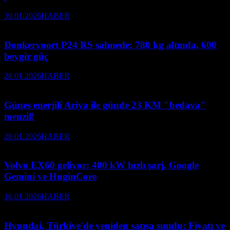
30.01.2026
HABER
Donkervoort P24 RS sahnede: 780 kg altında, 600
beygir güç
28.01.2026
HABER
Güneş enerjili Ariya ile günde 23 KM "bedava"
menzil!
28.01.2026
HABER
Volvo EX60 geliyor: 400 kW hızlı şarj, Google
Gemini ve HuginCore
16.01.2026
HABER
Hyundai, Türkiye'de yeniden satışa sundu: Fiyatı ve