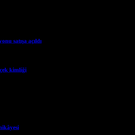
onu satışa açıldı
çek kimliği
hikâyesi