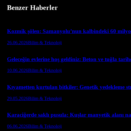
Benzer Haberler
Kozmik şölen: Samanyolu’nun kalbindeki 60 milyon 
26.06.2026
Bilim & Teknoloji
Geleceğin evlerine hoş geldiniz: Beton ve tuğla tarih
10.06.2026
Bilim & Teknoloji
Kıyametten kurtulan bitkiler: Genetik yedekleme str
29.05.2026
Bilim & Teknoloji
Karaciğerde saklı pusula: Kuşlar manyetik alanı nas
06.06.2026
Bilim & Teknoloji