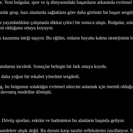
 Yeni bulgular, spor ve iş dünyasındaki başarıların arkasında evrimsel bi
k grup, bazı alanlarda sağlaklara göre daha görünür bir başarı sergiliyo
ta yayımladıkları çalışmada dikkat çekici bir sonuca ulaştı. Bulgular, so
limi olduğunu ortaya koyuyor.
 kazanma isteği taşıyor. Bu eğilim, onların hayatta kalma stratejisinin bi
ıtlarını inceledi. Sonuçlar belirgin bir fark ortaya koydu.
e daha yoğun bir rekabet yönelimi sergiledi.
u bulgunun solaklığın evrimsel sürecini anlamak için önemli olduğunu 
r davranış modeline dönüştü.
r. Dövüş sporları, eskrim ve badminton bu alanların başında geliyor.
amlelere alışık değil. Bu durum karşı tarafın reflekslerini zayıflatıyor