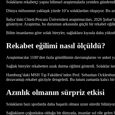
Solakların rekabetçi yapısı bilimsel araştırmalarla yeniden gündemde.
Dünya nüfusunun yaklaşık yüzde 10’u solaklardan oluşuyor. Bu azınlı
İtalya’daki Chieti-Pescara Üniversitesi araştırmacıları, 2026 Şubat’
gösteriyor. Araştırma, bu durumun arkasında güçlü bir rekabet eği
Bilim insanlarına göre solak bireyler, sağlaklara kıyasla daha yüksek
Rekabet eğilimi nasıl ölçüldü?
Araştırmacılar 1100’den fazla gönüllünün davranışlarını ve anket yan
Sağlak bireyler rekabetten uzak durma eğilimi gösterdi. Solaklar is
Hamburg’daki MSH Tıp Fakültesi’nden Prof. Sebastian Ocklenburg, b
dezavantajı rekabet gücüyle dengeledi. Bu tutum zamanla kalıcı bi
Azınlık olmanın sürpriz etkisi
Solakların bazı sporlarda daha başarılı olması uzun süredir biliniyo
Sağlakların çoğunlukta olduğu bir dünyada, insanlar sol elle gelen h