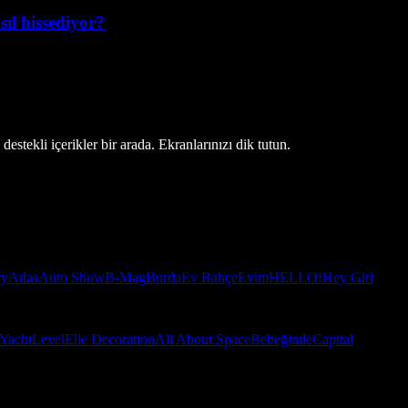
ıl hissediyor?
estekli içerikler bir arada. Ekranlarınızı dik tutun.
ry
Atlas
Auto Show
B-Mag
Burda
Ev Bahçe
Evim
HELLO!
Hey Girl
Yacht
Level
Elle Decoration
All About Space
Bebeğimle
Capital