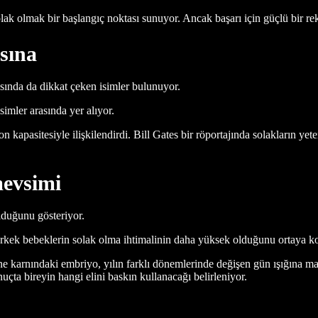
lak olmak bir başlangıç noktası sunuyor. Ancak başarı için güçlü bir rek
sına
yasında da dikkat çeken isimler bulunuyor.
imler arasında yer alıyor.
n kapasitesiyle ilişkilendirdi. Bill Gates bir röportajında solakların ye
mevsimi
lduğunu gösteriyor.
 erkek bebeklerin solak olma ihtimalinin daha yüksek olduğunu ortaya k
ne karnındaki embriyo, yılın farklı dönemlerinde değişen gün ışığına mar
çta bireyin hangi elini baskın kullanacağı belirleniyor.