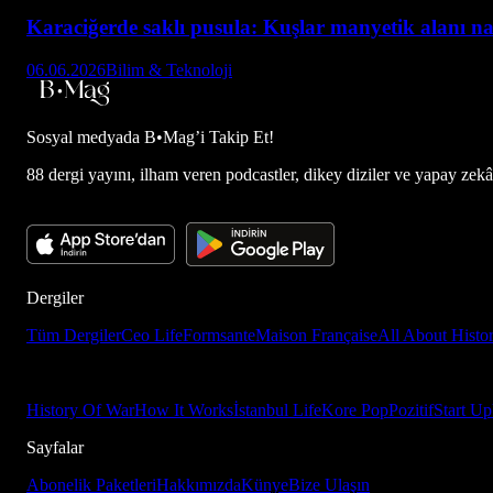
Karaciğerde saklı pusula: Kuşlar manyetik alanı nas
06.06.2026
Bilim & Teknoloji
Sosyal medyada
B•Mag’i Takip Et!
88 dergi yayını, ilham veren podcastler, dikey diziler ve yapay zekâ d
Dergiler
Tüm Dergiler
Ceo Life
Formsante
Maison Française
All About Histo
History Of War
How It Works
İstanbul Life
Kore Pop
Pozitif
Start Up
Sayfalar
Abonelik Paketleri
Hakkımızda
Künye
Bize Ulaşın