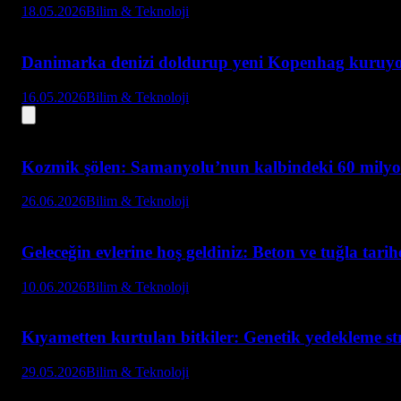
18.05.2026
Bilim & Teknoloji
Danimarka denizi doldurup yeni Kopenhag kuruy
16.05.2026
Bilim & Teknoloji
Kozmik şölen: Samanyolu’nun kalbindeki 60 milyon 
26.06.2026
Bilim & Teknoloji
Geleceğin evlerine hoş geldiniz: Beton ve tuğla tarih
10.06.2026
Bilim & Teknoloji
Kıyametten kurtulan bitkiler: Genetik yedekleme str
29.05.2026
Bilim & Teknoloji