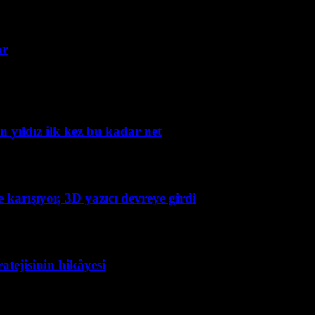
or
yıldız ilk kez bu kadar net
e karışıyor, 3D yazıcı devreye girdi
atejisinin hikâyesi