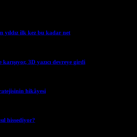
yıldız ilk kez bu kadar net
e karışıyor, 3D yazıcı devreye girdi
atejisinin hikâyesi
ıl hissediyor?