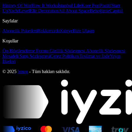
History Of War
How It Works
İstanbul Life
Kore Pop
Pozitif
Start
Up
Yacht
Level
Elle Decoration
All About Space
Bebeğimle
Capital
Sayfalar
Abonelik Paketleri
Hakkımızda
Künye
Bize Ulaşın
Koşullar
Ön Bilgilendirme Formu
Gizlilik Sözleşmesi
Abonelik Sözleşmesi
Mesafeli Satış Sözleşmesi
Çerez Politikası
Teslimat ve İade
Yayın
İlkeleri
© 2025
bmag
- Tüm hakları saklıdır.