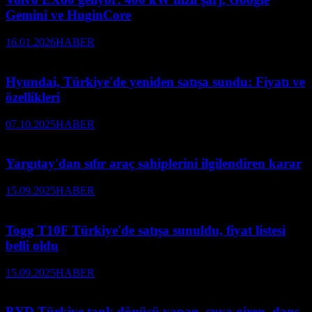
Gemini ve HuginCore
16.01.2026
HABER
Hyundai, Türkiye'de yeniden satışa sundu: Fiyatı ve
özellikleri
07.10.2025
HABER
Yargıtay'dan sıfır araç sahiplerini ilgilendiren karar
15.09.2025
HABER
Togg T10F Türkiye'de satışa sunuldu, fiyat listesi
belli oldu
15.09.2025
HABER
BYD Türkiye tank dönüşü yapan, suya giren, dans