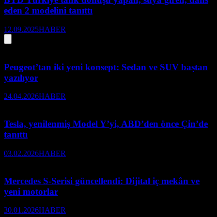
eden 2 modelini tanıttı
12.09.2025
HABER
Peugeot’tan iki yeni konsept: Sedan ve SUV baştan
yazılıyor
24.04.2026
HABER
Tesla, yenilenmiş Model Y’yi, ABD’den önce Çin’de
tanıttı
03.02.2026
HABER
Mercedes S-Serisi güncellendi: Dijital iç mekân ve
yeni motorlar
30.01.2026
HABER