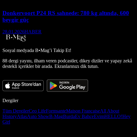
Donkervoort P24 RS sahnede: 780 kg altında, 600
beygir güç
28.01.2026
HABER
Sosyal medyada
B•Mag’i Takip Et!
88 dergi yayını, ilham veren podcastler, dikey diziler ve yapay zekâ
destekli içerikler bir arada. Ekranlarınızı dik tutun.
Dergiler
Tüm Dergiler
Ceo Life
Formsante
Maison Française
All About
History
Atlas
Auto Show
B-Mag
Burda
Ev Bahçe
Evim
HELLO!
Hey
Girl