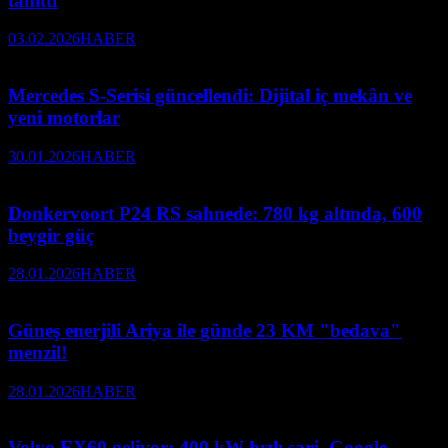
tanıttı
03.02.2026
HABER
Mercedes S-Serisi güncellendi: Dijital iç mekân ve
yeni motorlar
30.01.2026
HABER
Donkervoort P24 RS sahnede: 780 kg altında, 600
beygir güç
28.01.2026
HABER
Güneş enerjili Ariya ile günde 23 KM "bedava"
menzil!
28.01.2026
HABER
Volvo EX60 geliyor: 400 kW hızlı şarj, Google