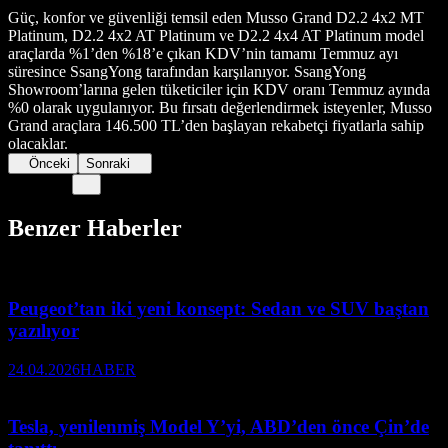
Güç, konfor ve güvenliği temsil eden Musso Grand D2.2 4x2 MT
Platinum, D2.2 4x2 AT Platinum ve D2.2 4x4 AT Platinum model
araçlarda %1’den %18’e çıkan KDV’nin tamamı Temmuz ayı
süresince SsangYong tarafından karşılanıyor. SsangYong
Showroom’larına gelen tüketiciler için KDV oranı Temmuz ayında
%0 olarak uygulanıyor. Bu fırsatı değerlendirmek isteyenler, Musso
Grand araçlara 146.500 TL’den başlayan rekabetçi fiyatlarla sahip
olacaklar.
Önceki
Sonraki
Benzer Haberler
Peugeot’tan iki yeni konsept: Sedan ve SUV baştan
yazılıyor
24.04.2026
HABER
Tesla, yenilenmiş Model Y’yi, ABD’den önce Çin’de