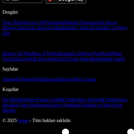
Dergiler
Tüm Dergiler
Ceo Life
Formsante
Maison Française
All About
History
Atlas
Auto Show
B-Mag
Burda
Ev Bahçe
Evim
HELLO!
Hey
Girl
History Of War
How It Works
İstanbul Life
Kore Pop
Pozitif
Start
Up
Yacht
Level
Elle Decoration
All About Space
Bebeğimle
Capital
Sayfalar
Abonelik Paketleri
Hakkımızda
Künye
Bize Ulaşın
Koşullar
Ön Bilgilendirme Formu
Gizlilik Sözleşmesi
Abonelik Sözleşmesi
Mesafeli Satış Sözleşmesi
Çerez Politikası
Teslimat ve İade
Yayın
İlkeleri
© 2025
bmag
- Tüm hakları saklıdır.