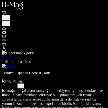
Genel
1 dk okunma süresi
Terbiyeli Ispanak Çorbası Tarifi
İçeriği Paylaş
Ispanağın doğal aromasını yoğurtlu terbiyenin yumuşak dokusu ve
limonun hafif ferahlatıcı etkisiyle buluşturan terbiyeli ıspanak
çorbası tarifi, klasik sebze çorbalarına daha dengeli ve zarif bir
yorum kazandıran özel başlangıçlardan biridir. Kadifemsi kıvamı,
hafif ekşimsi aroması ve her kaşıkta hissedilen sebze lezzetiyle öne