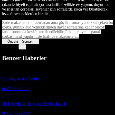
çıkan terbiyeli ıspanak çorbası tarifi, özellikle ev yapımı, doyurucu
ve iç ısıtan çorbaları sevenler için sofralarda sıkça yer bulabilecek
lezzetli seçeneklerden biridir.
Sade malzemelerle hazırlanan ama güçlü aromasıyla dikkat çeken bu
çorba, günlük aile yemeklerinden davet sofralarına kadar birçok
farklı sunumda keyifle tercih edilebilir. Peki; terbiyeli ıspanak
çorbası nasıl yapılır? İşte tarifi ve malzemeleri...
Önceki
Sonraki
Benzer Haberler
Et Haşlama Tarifi
06.08.2026
Genel
Bol Soslu Ağlayan Pasta Tarifi
06.08.2026
Genel