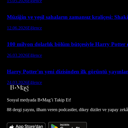
15.05.2026
Eğlence
Müziğin ve yeşil sahaların zamansız kraliçesi: Sha
12.06.2026
Eğlence
100 milyon dolarlık bölüm bütçesiyle Harry Potter d
26.03.2026
Eğlence
Harry Potter'ın yeni dizisinden ilk görüntü yayınla
24.03.2026
Eğlence
Sosyal medyada
B•Mag’i Takip Et!
88 dergi yayını, ilham veren podcastler, dikey diziler ve yapay zekâ d