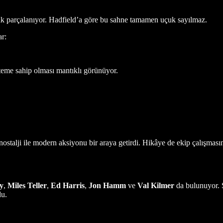
k parçalanıyor. Hadfield’a göre bu sahne tamamen uçuk sayılmaz.
ar:
steme sahip olması mantıklı görünüyor.
ostalji ile modern aksiyonu bir araya getirdi. Hikâye de ekip çalışması
y
,
Miles Teller
,
Ed Harris
,
Jon Hamm
ve
Val Kilmer
da bulunuyor. 
u.