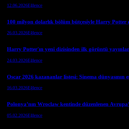
12.06.2026
Eğlence
100 milyon dolarlık bölüm bütçesiyle Harry Potter d
26.03.2026
Eğlence
Harry Potter'ın yeni dizisinden ilk görüntü yayınla
24.03.2026
Eğlence
Oscar 2026 kazananlar listesi: Sinema dünyasının 
16.03.2026
Eğlence
Polonya’nın Wroclaw kentinde düzenlenen Avrupa
05.02.2026
Eğlence