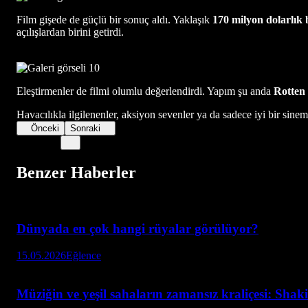
Film gişede de güçlü bir sonuç aldı. Yaklaşık
170 milyon dolarlık 
açılışlardan birini getirdi.
Eleştirmenler de filmi olumlu değerlendirdi. Yapım şu anda
Rotten
Havacılıkla ilgilenenler, aksiyon sevenler ya da sadece iyi bir sine
Önceki
Sonraki
Benzer Haberler
Dünyada en çok hangi rüyalar görülüyor?
15.05.2026
Eğlence
Müziğin ve yeşil sahaların zamansız kraliçesi: Sha