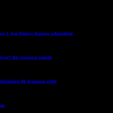
kira 5. kez Dünya Kupası sahnesinde
yor? Bir astronot anlattı
izisinden ilk fragman geldi
ndı