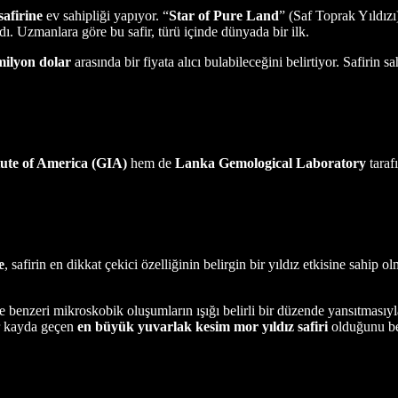
safirine
ev sahipliği yapıyor. “
Star of Pure Land
” (Saf Toprak Yıldızı
. Uzmanlara göre bu safir, türü içinde dünyada bir ilk.
milyon dolar
arasında bir fiyata alıcı bulabileceğini belirtiyor. Safirin 
tute of America (GIA)
hem de
Lanka Gemological Laboratory
taraf
e
, safirin en dikkat çekici özelliğinin belirgin bir yıldız etkisine sahip
ğne benzeri mikroskobik oluşumların ışığı belirli bir düzende yansıtmasıy
r kayda geçen
en büyük yuvarlak kesim mor yıldız safiri
olduğunu bel