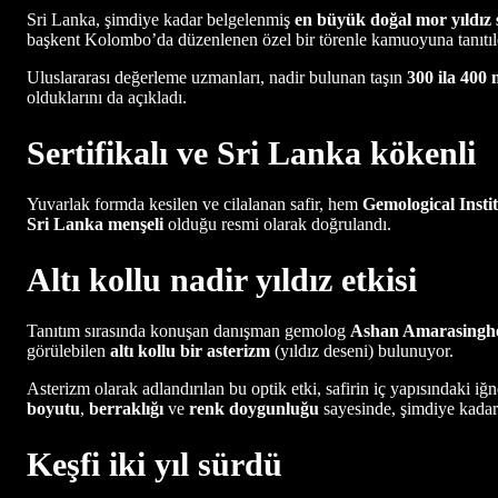
Sri Lanka, şimdiye kadar belgelenmiş
en büyük doğal mor yıldız 
başkent Kolombo’da düzenlenen özel bir törenle kamuoyuna tanıtıldı
Uluslararası değerleme uzmanları, nadir bulunan taşın
300 ila 400 
olduklarını da açıkladı.
Sertifikalı ve Sri Lanka kökenli
Yuvarlak formda kesilen ve cilalanan safir, hem
Gemological Insti
Sri Lanka menşeli
olduğu resmi olarak doğrulandı.
Altı kollu nadir yıldız etkisi
Tanıtım sırasında konuşan danışman gemolog
Ashan Amarasingh
görülebilen
altı kollu bir asterizm
(yıldız deseni) bulunuyor.
Asterizm olarak adlandırılan bu optik etki, safirin iç yapısındaki i
boyutu
,
berraklığı
ve
renk doygunluğu
sayesinde, şimdiye kada
Keşfi iki yıl sürdü