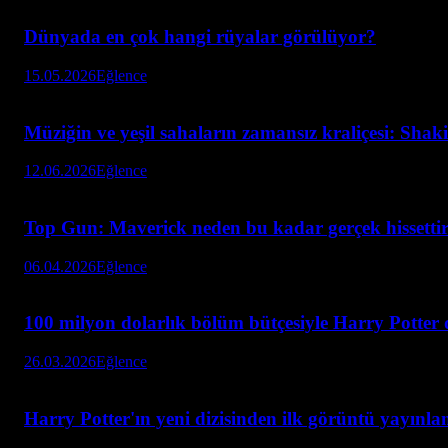
Dünyada en çok hangi rüyalar görülüyor?
15.05.2026
Eğlence
Müziğin ve yeşil sahaların zamansız kraliçesi: Sha
12.06.2026
Eğlence
Top Gun: Maverick neden bu kadar gerçek hissettiri
06.04.2026
Eğlence
100 milyon dolarlık bölüm bütçesiyle Harry Potter d
26.03.2026
Eğlence
Harry Potter'ın yeni dizisinden ilk görüntü yayınla