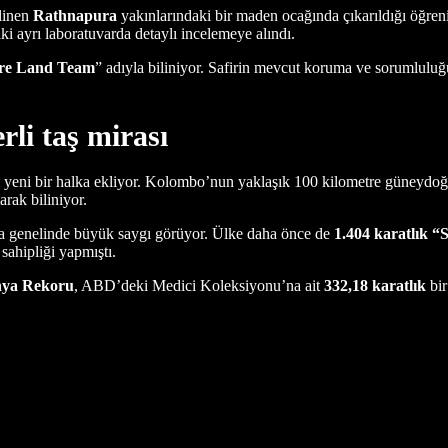
ilinen
Rathnapura
yakınlarındaki bir maden ocağında çıkarıldığı öğrenild
ki ayrı laboratuvarda detaylı incelemeye alındı.
ure Land Team
” adıyla biliniyor. Safirin mevcut koruma ve sorumlul
rli taş mirası
ne yeni bir halka ekliyor. Kolombo’nun yaklaşık 100 kilometre güneyd
arak biliniyor.
dünya genelinde büyük saygı görüyor. Ülke daha önce de
1.404 karatlık “
 sahipliği yapmıştı.
nya Rekoru
, ABD’deki Medici Koleksiyonu’na ait
332,18 karatlık
bir 