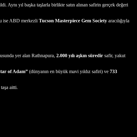
i. Aynı yıl başka taşlarla birlikte satın alınan safirin gerçek değeri
uğu ise ABD merkezli
Tucson Masterpiece Gem Society
aracılığıyla
oğusunda yer alan Rathnapura,
2.000 yılı aşkın süredir
safir, yakut
Star of Adam”
(dünyanın en büyük mavi yıldız safiri) ve
733
taşa aitti.