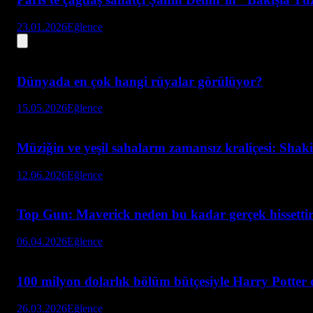
23.01.2026
Eğlence
Dünyada en çok hangi rüyalar görülüyor?
15.05.2026
Eğlence
Müziğin ve yeşil sahaların zamansız kraliçesi: Sha
12.06.2026
Eğlence
Top Gun: Maverick neden bu kadar gerçek hissettiri
06.04.2026
Eğlence
100 milyon dolarlık bölüm bütçesiyle Harry Potter d
26.03.2026
Eğlence