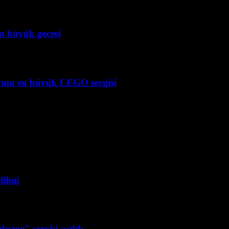
en büyük gecesi
’nın en büyük LEGO sergisi
filmi
eşme" sergisi açıldı