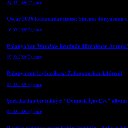
24.03.2026
Eğlence
Oscar 2026 kazananlar listesi: Sinema dünyasının 
16.03.2026
Eğlence
Polonya’nın Wroclaw kentinde düzenlenen Avrupa
05.02.2026
Eğlence
Polonya’nın kış harikası: Zakopane kar labirenti
03.02.2026
Eğlence
Şarkılardan bir hikâye: “Dönmek İçin Eve” albüm 
02.02.2026
Eğlence
Paris'te çağdaş sanatçı Şahin Demir'in "Bakışla Yüzl