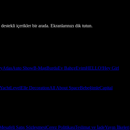
estekli içerikler bir arada. Ekranlarınızı dik tutun.
ry
Atlas
Auto Show
B-Mag
Burda
Ev Bahçe
Evim
HELLO!
Hey Girl
Yacht
Level
Elle Decoration
All About Space
Bebeğimle
Capital
Mesafeli Satış Sözleşmesi
Çerez Politikası
Teslimat ve İade
Yayın İlkeleri