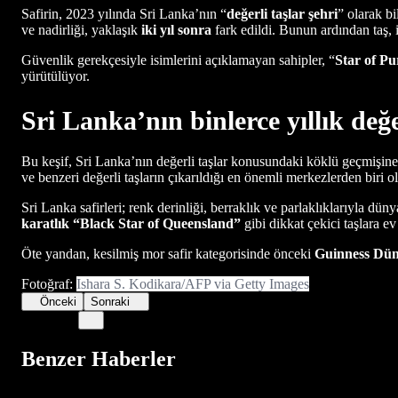
Safirin, 2023 yılında Sri Lanka’nın “
değerli taşlar şehri
” olarak b
ve nadirliği, yaklaşık
iki yıl sonra
fark edildi. Bunun ardından taş, i
Güvenlik gerekçesiyle isimlerini açıklamayan sahipler, “
Star of P
yürütülüyor.
Sri Lanka’nın binlerce yıllık değe
Bu keşif, Sri Lanka’nın değerli taşlar konusundaki köklü geçmişi
ve benzeri değerli taşların çıkarıldığı en önemli merkezlerden biri ol
Sri Lanka safirleri; renk derinliği, berraklık ve parlaklıklarıyla 
karatlık “Black Star of Queensland”
gibi dikkat çekici taşlara ev
Öte yandan, kesilmiş mor safir kategorisinde önceki
Guinness Dü
Fotoğraf:
Ishara S. Kodikara/AFP via Getty Images
Önceki
Sonraki
Benzer Haberler