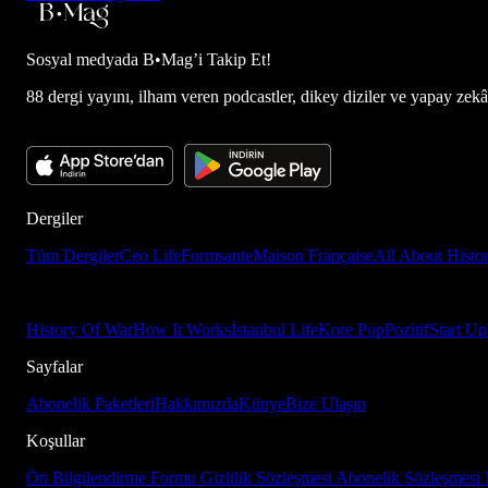
Sosyal medyada
B•Mag’i Takip Et!
88 dergi yayını, ilham veren podcastler, dikey diziler ve yapay zekâ d
Dergiler
Tüm Dergiler
Ceo Life
Formsante
Maison Française
All About Histo
History Of War
How It Works
İstanbul Life
Kore Pop
Pozitif
Start Up
Sayfalar
Abonelik Paketleri
Hakkımızda
Künye
Bize Ulaşın
Koşullar
Ön Bilgilendirme Formu
Gizlilik Sözleşmesi
Abonelik Sözleşmesi