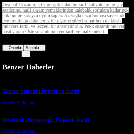
Dışı hafif kızaran, içi yumuşak kalan bu tarif; kahvaltılardan çay
saatlerine, hafif akşam yemeklerinden kalabalık sofralara kadar pek
çok öğüne kolayca uyum sağlar. Az yağla hazırlanması sayesinde
hem mutfakta daha temiz bir pişirme süreci sunar hem de klasik
mücvere farklı ve lezzetli bir alternatif olur. Peki; susamlı mücver
nasıl yapılır? İşte susamlı mücver tarifi ve malzemeleri...
Önceki
Sonraki
Benzer Haberler
Yaban Mersinli Pepeçura Tarifi
07.08.2026
Genel
Reyhanlı Zeytinyağlı Fasulye Tarifi
07.08.2026
Genel