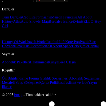
Dergiler
Tüm Dergiler
Ceo Life
Formsante
Maison Française
All About
History
Atlas
Auto Show
B-Mag
Burda
Ev Bahçe
Evim
HELLO!
Hey
Girl
History Of War
How It Works
İstanbul Life
Kore Pop
Pozitif
Start
Up
Yacht
Level
Elle Decoration
All About Space
Bebeğimle
Capital
Sayfalar
Abonelik Paketleri
Hakkımızda
Künye
Bize Ulaşın
Koşullar
Ön Bilgilendirme Formu
Gizlilik Sözleşmesi
Abonelik Sözleşmesi
Mesafeli Satış Sözleşmesi
Çerez Politikası
Teslimat ve İade
Yayın
İlkeleri
© 2025
bmag
- Tüm hakları saklıdır.