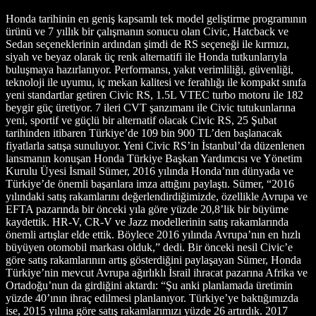
Honda tarihinin en geniş kapsamlı tek model geliştirme programının
ürünü ve 7 yıllık bir çalışmanın sonucu olan Civic, Hatcback ve
Sedan seçeneklerinin ardından şimdi de RS seçeneği ile kırmızı,
siyah ve beyaz olarak üç renk alternatifi ile Honda tutkunlarıyla
buluşmaya hazırlanıyor. Performansı, yakıt verimliliği, güvenliği,
teknoloji ile uyumu, iç mekan kalitesi ve ferahlığı ile kompakt sınıfa
yeni standartlar getiren Civic RS, 1.5L VTEC turbo motoru ile 182
beygir güç üretiyor. 7 ileri CVT şanzımanı ile Civic tutukunlarına
yeni, sportif ve güçlü bir alternatif olacak Civic RS, 25 Şubat
tarihinden itibaren Türkiye’de 109 bin 900 TL’den başlanacak
fiyatlarla satışa sunuluyor. Yeni Civic RS’in İstanbul’da düzenlenen
lansmanın konuşan Honda Türkiye Başkan Yardımcısı ve Yönetim
Kurulu Üyesi İsmail Sümer, 2016 yılında Honda’nın dünyada ve
Türkiye’de önemli başarılara imza attığını paylaştı. Sümer, “2016
yılındaki satış rakamlarını değerlendirdiğimizde, özellikle Avrupa ve
EFTA pazarında bir önceki yıla göre yüzde 20,8’lik bir büyüme
kaydettik. HR-V, CR-V ve Jazz modellerinin satış rakamlarında
önemli artışlar elde ettik. Böylece 2016 yılında Avrupa’nın en hızlı
büyüyen otomobil markası olduk,” dedi. Bir önceki nesil Civic’e
göre satış rakamlarının artış gösterdiğini paylaşayan Sümer, Honda
Türkiye’nin mevcut Avrupa ağırlıklı İsrail ihracat pazarına Afrika ve
Ortadoğu’nun da girdiğini aktardı: “Şu anki planlamada üretimin
yüzde 40’ının ihraç edilmesi planlanıyor. Türkiye’ye baktığımızda
ise, 2015 yılına göre satış rakamlarımızı yüzde 26 artırdık. 2017