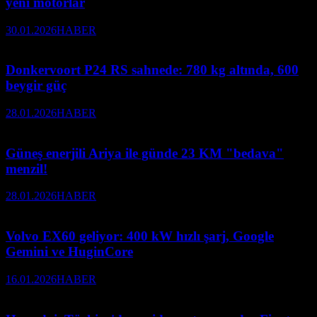
yeni motorlar
30.01.2026
HABER
Donkervoort P24 RS sahnede: 780 kg altında, 600
beygir güç
28.01.2026
HABER
Güneş enerjili Ariya ile günde 23 KM "bedava"
menzil!
28.01.2026
HABER
Volvo EX60 geliyor: 400 kW hızlı şarj, Google
Gemini ve HuginCore
16.01.2026
HABER