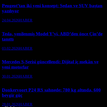
Peugeot’tan iki yeni konsept: Sedan ve SUV baştan
yazılıyor
24.04.2026
HABER
Tesla, yenilenmiş Model Y’yi, ABD’den önce Çin’de
tanıttı
03.02.2026
HABER
Mercedes S-Serisi güncellendi: Dijital iç mekân ve
yeni motorlar
30.01.2026
HABER
Donkervoort P24 RS sahnede: 780 kg altında, 600
beygir güç
28.01.2026
HABER