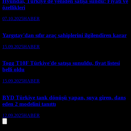
Hyundai, Türkiye'de yeniden satışa sundu: Fiyatı ve
özellikleri
07.10.2025
HABER
Yargıtay'dan sıfır araç sahiplerini ilgilendiren karar
15.09.2025
HABER
Togg T10F Türkiye'de satışa sunuldu, fiyat listesi
belli oldu
15.09.2025
HABER
BYD Türkiye tank dönüşü yapan, suya giren, dans
eden 2 modelini tanıttı
12.09.2025
HABER