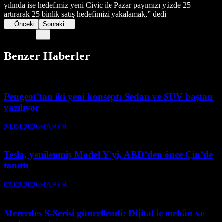
yılında ise hedefimiz yeni Civic ile Pazar payımızı yüzde 25
artırarak 25 binlik satış hedefimizi yakalamak,” dedi.
Önceki
Sonraki
Benzer Haberler
Peugeot’tan iki yeni konsept: Sedan ve SUV baştan
yazılıyor
24.04.2026
HABER
Tesla, yenilenmiş Model Y’yi, ABD’den önce Çin’de
tanıttı
03.02.2026
HABER
Mercedes S-Serisi güncellendi: Dijital iç mekân ve