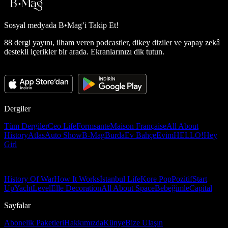
Sosyal medyada
B•Mag’i Takip Et!
88 dergi yayını, ilham veren podcastler, dikey diziler ve yapay zekâ
destekli içerikler bir arada. Ekranlarınızı dik tutun.
Dergiler
Tüm Dergiler
Ceo Life
Formsante
Maison Française
All About
History
Atlas
Auto Show
B-Mag
Burda
Ev Bahçe
Evim
HELLO!
Hey
Girl
History Of War
How It Works
İstanbul Life
Kore Pop
Pozitif
Start
Up
Yacht
Level
Elle Decoration
All About Space
Bebeğimle
Capital
Sayfalar
Abonelik Paketleri
Hakkımızda
Künye
Bize Ulaşın